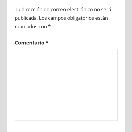
635250081
»
635250082
»
635250083
»
Tu dirección de correo electrónico no será
635250084
»
635250085
»
635250086
»
publicada.
Los campos obligatorios están
635250087
»
635250088
»
635250089
»
marcados con
*
635250090
»
635250091
»
635250092
»
635250093
»
635250094
»
635250095
»
Comentario
*
635250096
»
635250097
»
635250098
»
635250099
»
635250100
»
635250101
»
635250102
»
635250103
»
635250104
»
635250105
»
635250106
»
635250107
»
635250108
»
635250109
»
635250110
»
635250111
»
635250112
»
635250113
»
635250114
»
635250115
»
635250116
»
635250117
»
635250118
»
635250119
»
635250120
»
635250121
»
635250122
»
635250123
»
635250124
»
635250125
»
635250126
»
635250127
»
635250128
»