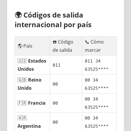
🌍
Códigos dе salida
internacional pοr país
☎️ Código
📞 Cómo
🌎 País
dе salida
marcar
🇺🇸
Estados
011 34
011
Unidos
63525****
🇬🇧
Reino
00 34
00
Unido
63525****
00 34
🇫🇷
Francia
00
63525****
🇦🇷
00 34
00
Argentina
63525****