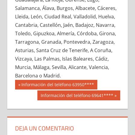
635250033
»
635250034
»
635250035
»
Salamanca, Álava, Burgos, Albacete, Cáceres,
635250036
»
635250037
»
635250038
»
Lleida, León, Ciudad Real, Valladolid, Huelva,
635250039
»
635250040
»
635250041
»
Cantabria, Castellón, Jaén, Badajoz, Navarra,
635250042
»
635250043
»
635250044
»
Toledo, Gipuzkoa, Almería, Córdoba, Girona,
635250045
»
635250046
»
635250047
»
Tarragona, Granada, Pontevedra, Zaragoza,
635250048
»
635250049
»
635250050
»
Asturias, Santa Cruz de Tenerife, A Coruña,
635250051
»
635250052
»
635250053
»
Vizcaya, Las Palmas, Islas Baleares, Cádiz,
635250054
»
635250055
»
635250056
»
Murcia, Málaga, Sevilla, Alicante, Valencia,
635250057
»
635250058
»
635250059
»
Barcelona o Madrid.
635250060
»
635250061
»
635250062
»
Navegación
63525
Entrada
Información del teléfono 63950****
635250063
»
635250064
»
635250065
»
anterior:
de
Siguiente
Información del teléfono 69641****
635250066
»
635250067
»
635250068
»
entrada:
entradas
635250069
»
635250070
»
635250071
»
635250072
»
635250073
»
635250074
»
635250075
»
635250076
»
635250077
»
DEJA UN COMENTARIO
635250078
»
635250079
»
635250080
»