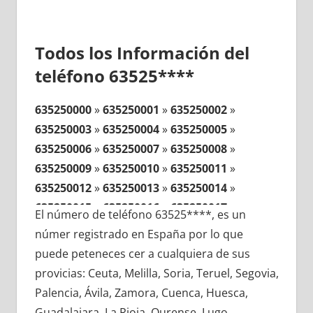
Todos los Información del
teléfono 63525****
635250000
»
635250001
»
635250002
»
635250003
»
635250004
»
635250005
»
635250006
»
635250007
»
635250008
»
635250009
»
635250010
»
635250011
»
635250012
»
635250013
»
635250014
»
635250015
»
635250016
»
635250017
»
El número de teléfono 63525****, es un
635250018
»
635250019
»
635250020
»
númer registrado en España por lo que
635250021
»
635250022
»
635250023
»
puede peteneces cer a cualquiera de sus
635250024
»
635250025
»
635250026
»
provicias: Ceuta, Melilla, Soria, Teruel, Segovia,
635250027
»
635250028
»
635250029
»
Palencia, Ávila, Zamora, Cuenca, Huesca,
635250030
»
635250031
»
635250032
»
Guadalajara, La Rioja, Ourense, Lugo,