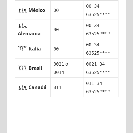
00 34
🇲🇽
México
00
63525****
🇩🇪
00 34
00
Alemania
63525****
00 34
🇮🇹
Italia
00
63525****
ο
0021
0021 34
🇧🇷
Brasil
0014
63525****
011 34
🇨🇦
Canadá
011
63525****