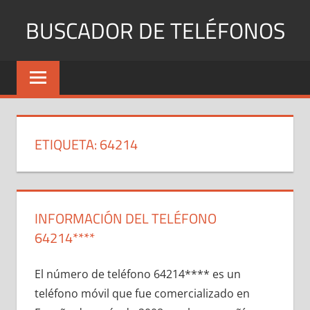
Saltar
BUSCADOR DE TELÉFONOS
al
contenido
Identifica
Números
Fijos
y
Móviles
ETIQUETA:
64214
INFORMACIÓN DEL TELÉFONO
64214****
El número dе teléfono 64214**** es un
teléfono móvil quе fue comercializado en