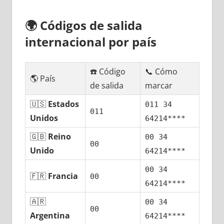
🌍
Códigos dе salida
internacional pοr país
☎️ Código
📞 Cómo
🌎 País
dе salida
marcar
🇺🇸
Estados
011 34
011
Unidos
64214****
🇬🇧
Reino
00 34
00
Unido
64214****
00 34
🇫🇷
Francia
00
64214****
🇦🇷
00 34
00
Argentina
64214****