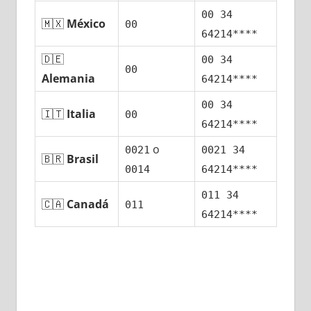
00 34
🇲🇽
México
00
64214****
🇩🇪
00 34
00
Alemania
64214****
00 34
🇮🇹
Italia
00
64214****
ο
0021
0021 34
🇧🇷
Brasil
0014
64214****
011 34
🇨🇦
Canadá
011
64214****