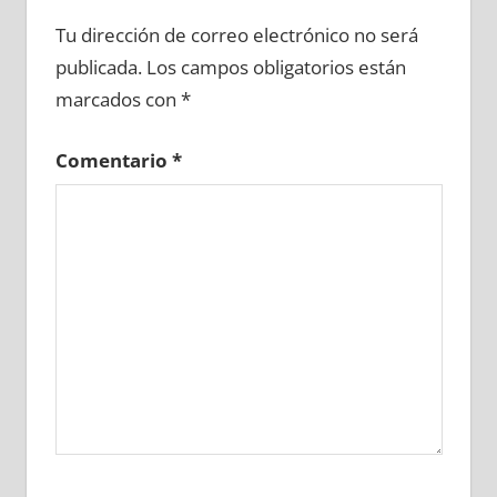
642140081
»
642140082
»
642140083
»
Tu dirección de correo electrónico no será
642140084
»
642140085
»
642140086
»
publicada.
Los campos obligatorios están
642140087
»
642140088
»
642140089
»
marcados con
*
642140090
»
642140091
»
642140092
»
642140093
»
642140094
»
642140095
»
Comentario
*
642140096
»
642140097
»
642140098
»
642140099
»
642140100
»
642140101
»
642140102
»
642140103
»
642140104
»
642140105
»
642140106
»
642140107
»
642140108
»
642140109
»
642140110
»
642140111
»
642140112
»
642140113
»
642140114
»
642140115
»
642140116
»
642140117
»
642140118
»
642140119
»
642140120
»
642140121
»
642140122
»
642140123
»
642140124
»
642140125
»
642140126
»
642140127
»
642140128
»