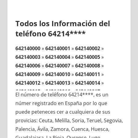
Todos los Información del
teléfono 64214****
642140000
»
642140001
»
642140002
»
642140003
»
642140004
»
642140005
»
642140006
»
642140007
»
642140008
»
642140009
»
642140010
»
642140011
»
642140012
»
642140013
»
642140014
»
642140015
»
642140016
»
642140017
»
El número de teléfono 64214****, es un
642140018
»
642140019
»
642140020
»
númer registrado en España por lo que
642140021
»
642140022
»
642140023
»
puede peteneces cer a cualquiera de sus
642140024
»
642140025
»
642140026
»
provicias: Ceuta, Melilla, Soria, Teruel, Segovia,
642140027
»
642140028
»
642140029
»
Palencia, Ávila, Zamora, Cuenca, Huesca,
642140030
»
642140031
»
642140032
»
Guadalajara, La Rioja, Ourense, Lugo,