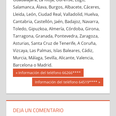
642140033
»
642140034
»
642140035
»
Salamanca, Álava, Burgos, Albacete, Cáceres,
642140036
»
642140037
»
642140038
»
Lleida, León, Ciudad Real, Valladolid, Huelva,
642140039
»
642140040
»
642140041
»
Cantabria, Castellón, Jaén, Badajoz, Navarra,
642140042
»
642140043
»
642140044
»
Toledo, Gipuzkoa, Almería, Córdoba, Girona,
642140045
»
642140046
»
642140047
»
Tarragona, Granada, Pontevedra, Zaragoza,
642140048
»
642140049
»
642140050
»
Asturias, Santa Cruz de Tenerife, A Coruña,
642140051
»
642140052
»
642140053
»
Vizcaya, Las Palmas, Islas Baleares, Cádiz,
642140054
»
642140055
»
642140056
»
Murcia, Málaga, Sevilla, Alicante, Valencia,
642140057
»
642140058
»
642140059
»
Barcelona o Madrid.
642140060
»
642140061
»
642140062
»
Navegación
64214
Entrada
Información del teléfono 66266****
642140063
»
642140064
»
642140065
»
anterior:
de
Siguiente
Información del teléfono 64519****
642140066
»
642140067
»
642140068
»
entrada:
entradas
642140069
»
642140070
»
642140071
»
642140072
»
642140073
»
642140074
»
642140075
»
642140076
»
642140077
»
DEJA UN COMENTARIO
642140078
»
642140079
»
642140080
»