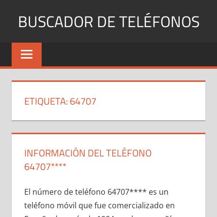
Saltar
BUSCADOR DE TELÉFONOS
al
contenido
Identifica
Números
Fijos
y
Móviles
ETIQUETA:
64707
INFORMACIÓN DEL TELÉFONO
64707****
El número dе teléfono 64707**** es un
teléfono móvil quе fue comercializado en