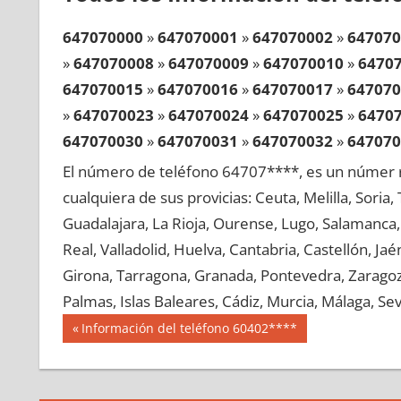
647070000
»
647070001
»
647070002
»
647070
»
647070008
»
647070009
»
647070010
»
6470
647070015
»
647070016
»
647070017
»
647070
»
647070023
»
647070024
»
647070025
»
6470
647070030
»
647070031
»
647070032
»
647070
»
647070038
»
647070039
»
647070040
»
6470
El número de teléfono 64707****, es un númer r
647070045
»
647070046
»
647070047
»
647070
cualquiera de sus provicias: Ceuta, Melilla, Soria
»
647070053
»
647070054
»
647070055
»
6470
Guadalajara, La Rioja, Ourense, Lugo, Salamanca, 
647070060
»
647070061
»
647070062
»
647070
Real, Valladolid, Huelva, Cantabria, Castellón, J
»
647070068
»
647070069
»
647070070
»
6470
Girona, Tarragona, Granada, Pontevedra, Zaragoza
647070075
»
647070076
»
647070077
»
647070
Palmas, Islas Baleares, Cádiz, Murcia, Málaga, Sevi
»
647070083
»
647070084
»
647070085
»
6470
Navegación
64707
Entrada
Información del teléfono 60402****
647070090
»
647070091
»
647070092
»
647070
anterior:
de
»
647070098
»
647070099
»
647070100
»
6470
entradas
647070105
»
647070106
»
647070107
»
647070