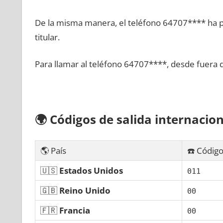
De la misma manera, el teléfono 64707**** ha po
titular.
Para llamar al teléfono 64707****, desde fuera 
🌍
Códigos dе salida internacion
🌎 País
☎️ Código
🇺🇸
Estados Unidos
011
🇬🇧
Reino Unido
00
🇫🇷
Francia
00