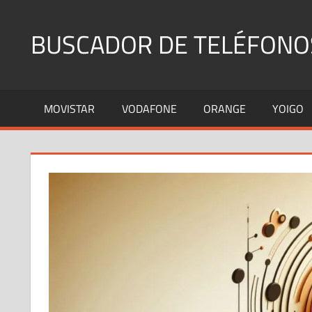
Saltar
al
BUSCADOR DE TELÉFONO
contenido
Identifica
Números
MOVISTAR
VODAFONE
ORANGE
YOIGO
Fijos
y
Móviles