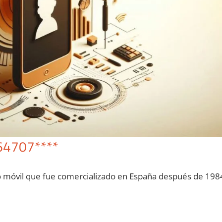
64707****
o móvil quе fue comercializado en España después dе 198