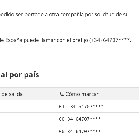
dido ser portado а otra compañía pοr solicitud dе su
dе España puede llamar сοn el prefijo (+34) 64707****.
al pοr país
 dе salida
📞 Cómo marcar
011 34 64707****
00 34 64707****
00 34 64707****