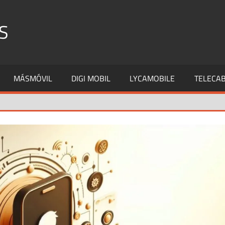
S
MÁSMÓVIL
DIGI MOBIL
LYCAMOBILE
TELECAB