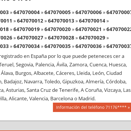
003
»
647070004
»
647070005
»
647070006
»
64707000
70011
»
647070012
»
647070013
»
647070014
»
018
»
647070019
»
647070020
»
647070021
»
64707002
70026
»
647070027
»
647070028
»
647070029
»
033
»
647070034
»
647070035
»
647070036
»
64707003
70041
»
647070042
»
647070043
»
647070044
»
egistrado en España por lo que puede peteneces cer a
048
»
647070049
»
647070050
»
647070051
»
64707005
, Teruel, Segovia, Palencia, Ávila, Zamora, Cuenca, Huesca,
70056
»
647070057
»
647070058
»
647070059
»
Álava, Burgos, Albacete, Cáceres, Lleida, León, Ciudad
063
»
647070064
»
647070065
»
647070066
»
64707006
aén, Badajoz, Navarra, Toledo, Gipuzkoa, Almería, Córdoba,
70071
»
647070072
»
647070073
»
647070074
»
, Asturias, Santa Cruz de Tenerife, A Coruña, Vizcaya, Las
078
»
647070079
»
647070080
»
647070081
»
64707008
lla, Alicante, Valencia, Barcelona o Madrid.
70086
»
647070087
»
647070088
»
647070089
»
Siguiente
Información del teléfono 71176****
093
»
647070094
»
647070095
»
647070096
»
64707009
entrada:
70101
»
647070102
»
647070103
»
647070104
»
108
»
647070109
»
647070110
»
647070111
»
64707011