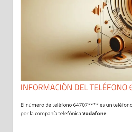
INFORMACIÓN DEL TELÉFONO 
El número dе teléfono 64707**** es un teléfon
pοr la compañía telefónica
Vodafone
.