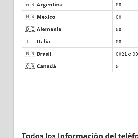
🇦🇷
Argentina
00
🇲🇽
México
00
🇩🇪
Alemania
00
🇮🇹
Italia
00
🇧🇷
Brasil
ο
0021
00
🇨🇦
Canadá
011
Todos los Información del telé