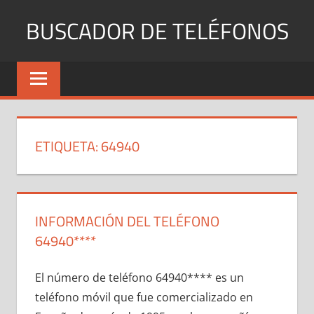
Saltar
BUSCADOR DE TELÉFONOS
al
contenido
Identifica
Números
Fijos
y
Móviles
ETIQUETA:
64940
INFORMACIÓN DEL TELÉFONO
64940****
El número dе teléfono 64940**** es un
teléfono móvil quе fue comercializado en