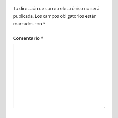
649400081
»
649400082
»
649400083
»
Tu dirección de correo electrónico no será
649400084
»
649400085
»
649400086
»
publicada.
Los campos obligatorios están
649400087
»
649400088
»
649400089
»
marcados con
*
649400090
»
649400091
»
649400092
»
649400093
»
649400094
»
649400095
»
Comentario
*
649400096
»
649400097
»
649400098
»
649400099
»
649400100
»
649400101
»
649400102
»
649400103
»
649400104
»
649400105
»
649400106
»
649400107
»
649400108
»
649400109
»
649400110
»
649400111
»
649400112
»
649400113
»
649400114
»
649400115
»
649400116
»
649400117
»
649400118
»
649400119
»
649400120
»
649400121
»
649400122
»
649400123
»
649400124
»
649400125
»
649400126
»
649400127
»
649400128
»