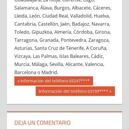
649400033
»
649400034
»
649400035
»
Salamanca, Álava, Burgos, Albacete, Cáceres,
649400036
»
649400037
»
649400038
»
Lleida, León, Ciudad Real, Valladolid, Huelva,
649400039
»
649400040
»
649400041
»
Cantabria, Castellón, Jaén, Badajoz, Navarra,
649400042
»
649400043
»
649400044
»
Toledo, Gipuzkoa, Almería, Córdoba, Girona,
649400045
»
649400046
»
649400047
»
Tarragona, Granada, Pontevedra, Zaragoza,
649400048
»
649400049
»
649400050
»
Asturias, Santa Cruz de Tenerife, A Coruña,
649400051
»
649400052
»
649400053
»
Vizcaya, Las Palmas, Islas Baleares, Cádiz,
649400054
»
649400055
»
649400056
»
Murcia, Málaga, Sevilla, Alicante, Valencia,
649400057
»
649400058
»
649400059
»
Barcelona o Madrid.
649400060
»
649400061
»
649400062
»
Navegación
64940
Entrada
Información del teléfono 65247****
649400063
»
649400064
»
649400065
»
anterior:
de
Siguiente
Información del teléfono 63199****
649400066
»
649400067
»
649400068
»
entrada:
entradas
649400069
»
649400070
»
649400071
»
649400072
»
649400073
»
649400074
»
649400075
»
649400076
»
649400077
»
DEJA UN COMENTARIO
649400078
»
649400079
»
649400080
»