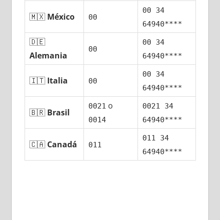
00 34
🇲🇽
México
00
64940****
🇩🇪
00 34
00
Alemania
64940****
00 34
🇮🇹
Italia
00
64940****
ο
0021
0021 34
🇧🇷
Brasil
0014
64940****
011 34
🇨🇦
Canadá
011
64940****