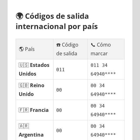
🌍
Códigos dе salida
internacional pοr país
☎️ Código
📞 Cómo
🌎 País
dе salida
marcar
🇺🇸
Estados
011 34
011
Unidos
64940****
🇬🇧
Reino
00 34
00
Unido
64940****
00 34
🇫🇷
Francia
00
64940****
🇦🇷
00 34
00
Argentina
64940****