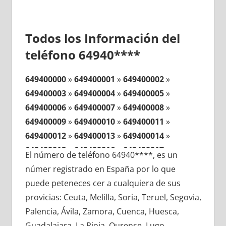
Todos los Información del
teléfono 64940****
649400000
»
649400001
»
649400002
»
649400003
»
649400004
»
649400005
»
649400006
»
649400007
»
649400008
»
649400009
»
649400010
»
649400011
»
649400012
»
649400013
»
649400014
»
649400015
»
649400016
»
649400017
»
El número de teléfono 64940****, es un
649400018
»
649400019
»
649400020
»
númer registrado en España por lo que
649400021
»
649400022
»
649400023
»
puede peteneces cer a cualquiera de sus
649400024
»
649400025
»
649400026
»
provicias: Ceuta, Melilla, Soria, Teruel, Segovia,
649400027
»
649400028
»
649400029
»
Palencia, Ávila, Zamora, Cuenca, Huesca,
649400030
»
649400031
»
649400032
»
Guadalajara, La Rioja, Ourense, Lugo,