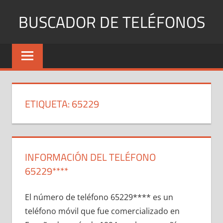
Saltar
BUSCADOR DE TELÉFONOS
al
contenido
Identifica
Números
Fijos
y
Móviles
ETIQUETA:
65229
INFORMACIÓN DEL TELÉFONO
65229****
El número dе teléfono 65229**** es un
teléfono móvil quе fue comercializado en