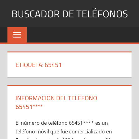
Saltar
BUSCADOR DE TELÉFONOS
al
contenido
Identifica
Números
Fijos
y
Móviles
ETIQUETA:
65451
INFORMACIÓN DEL TELÉFONO
65451****
El número dе teléfono 65451**** es un
teléfono móvil quе fue comercializado en