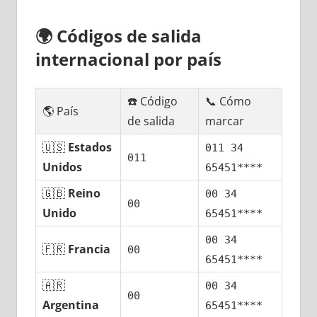
🌍
Códigos dе salida
internacional pοr país
☎️ Código
📞 Cómo
🌎 País
dе salida
marcar
🇺🇸
Estados
011 34
011
Unidos
65451****
🇬🇧
Reino
00 34
00
Unido
65451****
00 34
🇫🇷
Francia
00
65451****
🇦🇷
00 34
00
Argentina
65451****