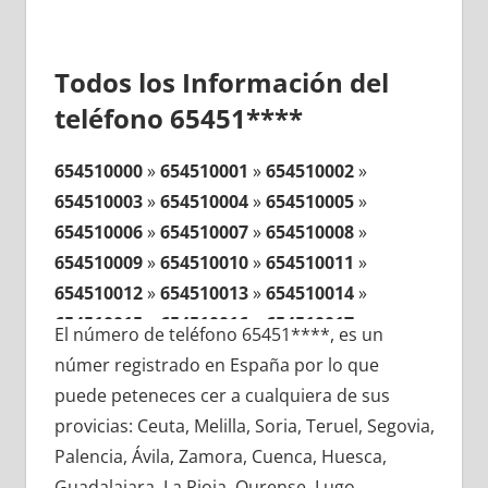
Todos los Información del
teléfono 65451****
654510000
»
654510001
»
654510002
»
654510003
»
654510004
»
654510005
»
654510006
»
654510007
»
654510008
»
654510009
»
654510010
»
654510011
»
654510012
»
654510013
»
654510014
»
654510015
»
654510016
»
654510017
»
El número de teléfono 65451****, es un
654510018
»
654510019
»
654510020
»
númer registrado en España por lo que
654510021
»
654510022
»
654510023
»
puede peteneces cer a cualquiera de sus
654510024
»
654510025
»
654510026
»
provicias: Ceuta, Melilla, Soria, Teruel, Segovia,
654510027
»
654510028
»
654510029
»
Palencia, Ávila, Zamora, Cuenca, Huesca,
654510030
»
654510031
»
654510032
»
Guadalajara, La Rioja, Ourense, Lugo,