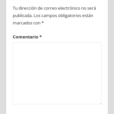
654510081
»
654510082
»
654510083
»
Tu dirección de correo electrónico no será
654510084
»
654510085
»
654510086
»
publicada.
Los campos obligatorios están
654510087
»
654510088
»
654510089
»
marcados con
*
654510090
»
654510091
»
654510092
»
654510093
»
654510094
»
654510095
»
Comentario
*
654510096
»
654510097
»
654510098
»
654510099
»
654510100
»
654510101
»
654510102
»
654510103
»
654510104
»
654510105
»
654510106
»
654510107
»
654510108
»
654510109
»
654510110
»
654510111
»
654510112
»
654510113
»
654510114
»
654510115
»
654510116
»
654510117
»
654510118
»
654510119
»
654510120
»
654510121
»
654510122
»
654510123
»
654510124
»
654510125
»
654510126
»
654510127
»
654510128
»