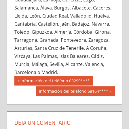
654510033
»
654510034
»
654510035
»
Salamanca, Álava, Burgos, Albacete, Cáceres,
654510036
»
654510037
»
654510038
»
Lleida, León, Ciudad Real, Valladolid, Huelva,
654510039
»
654510040
»
654510041
»
Cantabria, Castellón, Jaén, Badajoz, Navarra,
654510042
»
654510043
»
654510044
»
Toledo, Gipuzkoa, Almería, Córdoba, Girona,
654510045
»
654510046
»
654510047
»
Tarragona, Granada, Pontevedra, Zaragoza,
654510048
»
654510049
»
654510050
»
Asturias, Santa Cruz de Tenerife, A Coruña,
654510051
»
654510052
»
654510053
»
Vizcaya, Las Palmas, Islas Baleares, Cádiz,
654510054
»
654510055
»
654510056
»
Murcia, Málaga, Sevilla, Alicante, Valencia,
654510057
»
654510058
»
654510059
»
Barcelona o Madrid.
654510060
»
654510061
»
654510062
»
Navegación
65451
Entrada
Información del teléfono 63299****
654510063
»
654510064
»
654510065
»
anterior:
de
Siguiente
Información del teléfono 68164****
654510066
»
654510067
»
654510068
»
entrada:
entradas
654510069
»
654510070
»
654510071
»
654510072
»
654510073
»
654510074
»
654510075
»
654510076
»
654510077
»
DEJA UN COMENTARIO
654510078
»
654510079
»
654510080
»