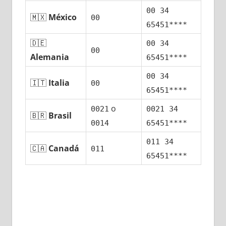
00 34
🇲🇽
México
00
65451****
🇩🇪
00 34
00
Alemania
65451****
00 34
🇮🇹
Italia
00
65451****
ο
0021
0021 34
🇧🇷
Brasil
0014
65451****
011 34
🇨🇦
Canadá
011
65451****