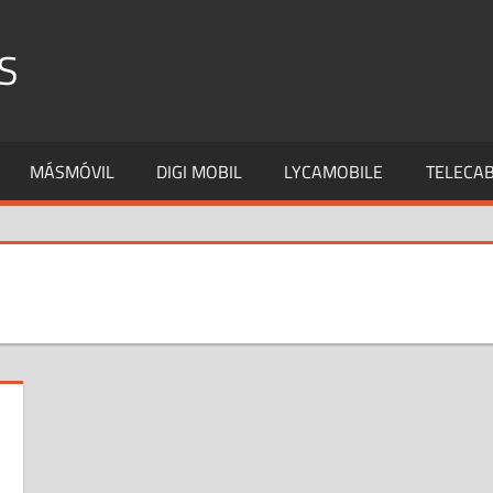
S
MÁSMÓVIL
DIGI MOBIL
LYCAMOBILE
TELECAB