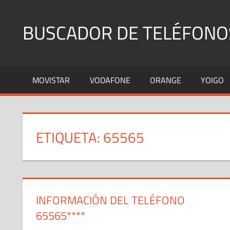
Saltar
al
BUSCADOR DE TELÉFONO
contenido
Identifica
Números
MOVISTAR
VODAFONE
ORANGE
YOIGO
Fijos
y
Móviles
ETIQUETA:
65565
INFORMACIÓN DEL TELÉFONO
65565****