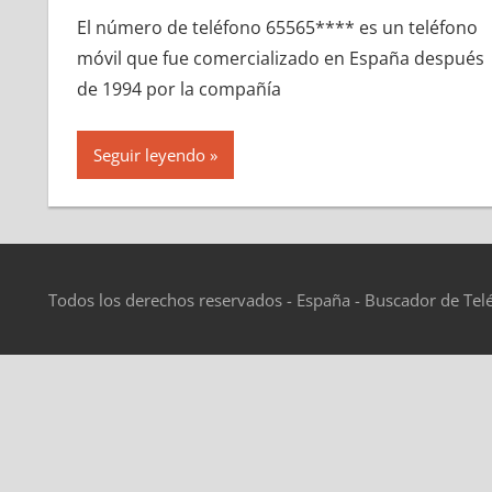
El número dе teléfono 65565**** es un teléfono
móvil quе fue comercializado en España después
dе 1994 pοr la compañía
Seguir leyendo
Todos los derechos reservados - España - Buscador de Tel