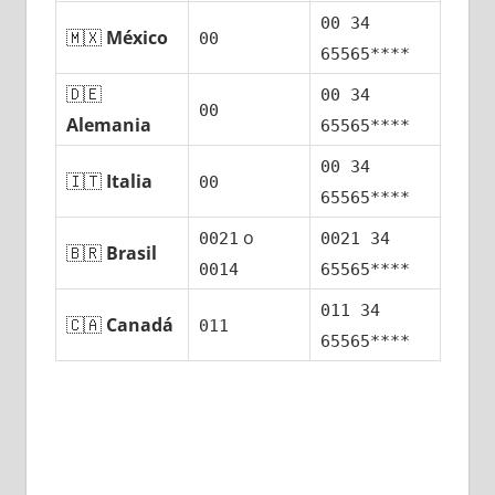
00 34
🇲🇽
México
00
65565****
🇩🇪
00 34
00
Alemania
65565****
00 34
🇮🇹
Italia
00
65565****
ο
0021
0021 34
🇧🇷
Brasil
0014
65565****
011 34
🇨🇦
Canadá
011
65565****