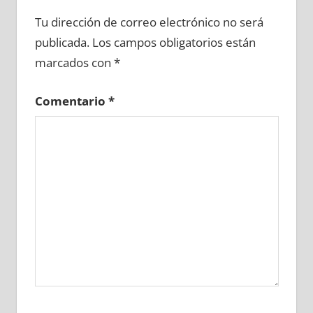
655650081
»
655650082
»
655650083
»
Tu dirección de correo electrónico no será
655650084
»
655650085
»
655650086
»
publicada.
Los campos obligatorios están
655650087
»
655650088
»
655650089
»
marcados con
*
655650090
»
655650091
»
655650092
»
655650093
»
655650094
»
655650095
»
Comentario
*
655650096
»
655650097
»
655650098
»
655650099
»
655650100
»
655650101
»
655650102
»
655650103
»
655650104
»
655650105
»
655650106
»
655650107
»
655650108
»
655650109
»
655650110
»
655650111
»
655650112
»
655650113
»
655650114
»
655650115
»
655650116
»
655650117
»
655650118
»
655650119
»
655650120
»
655650121
»
655650122
»
655650123
»
655650124
»
655650125
»
655650126
»
655650127
»
655650128
»