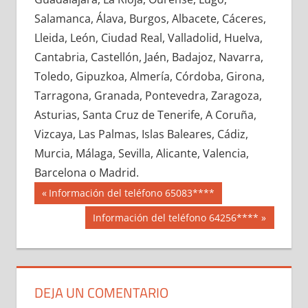
655650033
»
655650034
»
655650035
»
Salamanca, Álava, Burgos, Albacete, Cáceres,
655650036
»
655650037
»
655650038
»
Lleida, León, Ciudad Real, Valladolid, Huelva,
655650039
»
655650040
»
655650041
»
Cantabria, Castellón, Jaén, Badajoz, Navarra,
655650042
»
655650043
»
655650044
»
Toledo, Gipuzkoa, Almería, Córdoba, Girona,
655650045
»
655650046
»
655650047
»
Tarragona, Granada, Pontevedra, Zaragoza,
655650048
»
655650049
»
655650050
»
Asturias, Santa Cruz de Tenerife, A Coruña,
655650051
»
655650052
»
655650053
»
Vizcaya, Las Palmas, Islas Baleares, Cádiz,
655650054
»
655650055
»
655650056
»
Murcia, Málaga, Sevilla, Alicante, Valencia,
655650057
»
655650058
»
655650059
»
Barcelona o Madrid.
655650060
»
655650061
»
655650062
»
Navegación
65565
Entrada
Información del teléfono 65083****
655650063
»
655650064
»
655650065
»
anterior:
de
Siguiente
Información del teléfono 64256****
655650066
»
655650067
»
655650068
»
entrada:
entradas
655650069
»
655650070
»
655650071
»
655650072
»
655650073
»
655650074
»
655650075
»
655650076
»
655650077
»
DEJA UN COMENTARIO
655650078
»
655650079
»
655650080
»