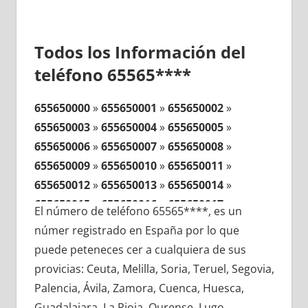
Todos los Información del
teléfono 65565****
655650000
»
655650001
»
655650002
»
655650003
»
655650004
»
655650005
»
655650006
»
655650007
»
655650008
»
655650009
»
655650010
»
655650011
»
655650012
»
655650013
»
655650014
»
655650015
»
655650016
»
655650017
»
El número de teléfono 65565****, es un
655650018
»
655650019
»
655650020
»
númer registrado en España por lo que
655650021
»
655650022
»
655650023
»
puede peteneces cer a cualquiera de sus
655650024
»
655650025
»
655650026
»
provicias: Ceuta, Melilla, Soria, Teruel, Segovia,
655650027
»
655650028
»
655650029
»
Palencia, Ávila, Zamora, Cuenca, Huesca,
655650030
»
655650031
»
655650032
»
Guadalajara, La Rioja, Ourense, Lugo,