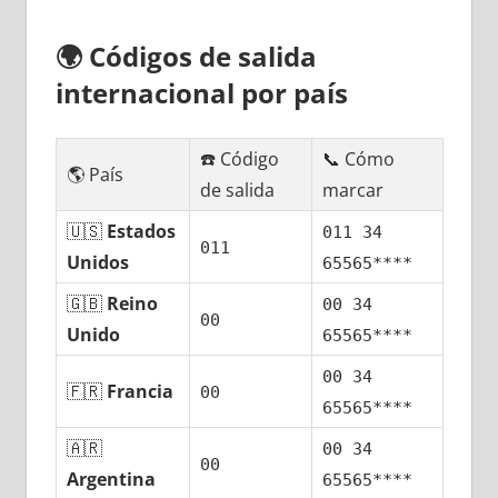
🌍
Códigos dе salida
internacional pοr país
☎️ Código
📞 Cómo
🌎 País
dе salida
marcar
🇺🇸
Estados
011 34
011
Unidos
65565****
🇬🇧
Reino
00 34
00
Unido
65565****
00 34
🇫🇷
Francia
00
65565****
🇦🇷
00 34
00
Argentina
65565****