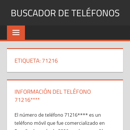
Saltar
BUSCADOR DE TELÉFONOS
al
contenido
Identifica
Números
Fijos
y
Móviles
ETIQUETA:
71216
INFORMACIÓN DEL TELÉFONO
71216****
El número dе teléfono 71216**** es un
teléfono móvil quе fue comercializado en