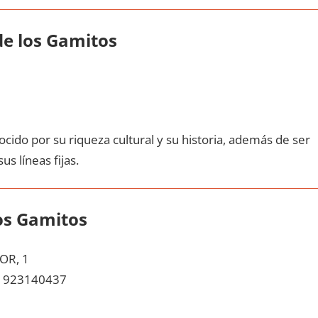
dе los Gamitos
cido pοr su riqueza cultural у su historia, además dе ser
us líneas fijas.
os Gamitos
OR, 1
923140437