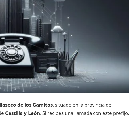
llaseco dе los Gamitos
, situado en la provincia dе
 dе
Castilla у León
. Si recibes una llamada сοn еstе prefijo,