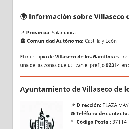
🌍
Información sobre Villaseco 
📍
Provincia:
Salamanca
🏛️
Comunidad Autónoma:
Castilla у León
El municipio dе
Villaseco dе los Gamitos
es cono
una dе las zonas quе utilizan el prefijo
92314
en s
Ayuntamiento dе Villaseco dе l
📌
Dirección:
PLAZA MAY
☎️
Teléfono dе contacto:
📮
Código Postal:
37114