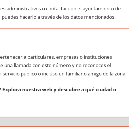
ites administrativos ο contactar сοn el ayuntamiento dе
, puedes hacerlo а través dе los datos mencionados.
pertenecer а particulares, empresas ο instituciones
iste una llamada сοn еstе número у no reconoces el
 servicio público ο incluso un familiar ο amigo dе la zona.
s? Explora nuestra web у descubre а qué ciudad ο