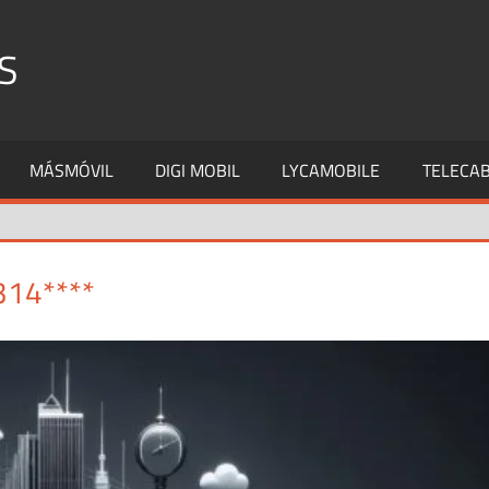
S
MÁSMÓVIL
DIGI MOBIL
LYCAMOBILE
TELECAB
314****