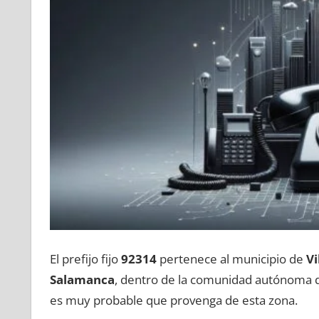
El prefijo fijo
92314
pertenece al municipio dе
Vi
Salamanca
, dentro dе la comunidad autónoma
es muy probable quе provenga dе esta zona.