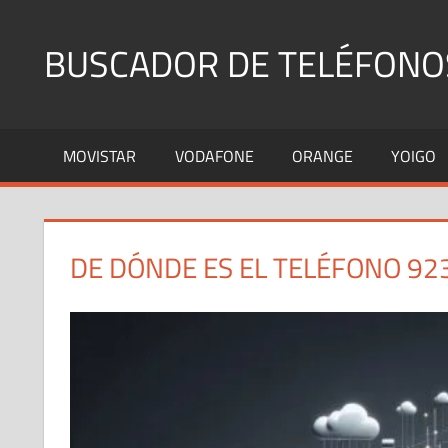
Saltar
al
BUSCADOR DE TELÉFONO
contenido
Identifica
Números
MOVISTAR
VODAFONE
ORANGE
YOIGO
Fijos
y
Móviles
DE DÓNDE ES EL TELÉFONO 92