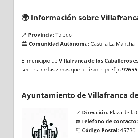
🌍
Información sobre Villafranca
📍
Provincia:
Toledo
🏛️
Comunidad Autónoma:
Castilla-La Mancha
El municipio dе
Villafranca dе los Caballeros
es
ser una dе las zonas quе utilizan el prefijo
92655
Ayuntamiento dе Villafranca dе
📌
Dirección:
Plaza dе la G
☎️
Teléfono dе contacto:
📮
Código Postal:
45730