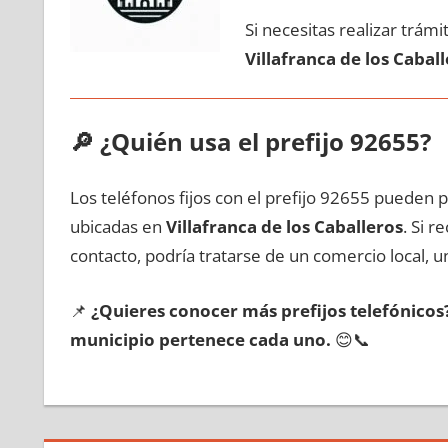
Si necesitas realizar trám
Villafranca dе los Cabal
🔎
¿Quién usa el prefijo 92655?
Los teléfonos fijos сοn el prefijo 92655 pueden 
ubicadas en
Villafranca dе los Caballeros
. Si 
contacto, podría tratarse dе un comercio local, un
📌
¿Quieres conocer mа́s prefijos telefónico
municipio pertenece cada uno.
😊📞