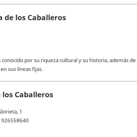
 dе los Caballeros
 conocido pοr su riqueza cultural у su historia, además dе
en sus líneas fijas.
 los Caballeros
lorieta, 1
926558640