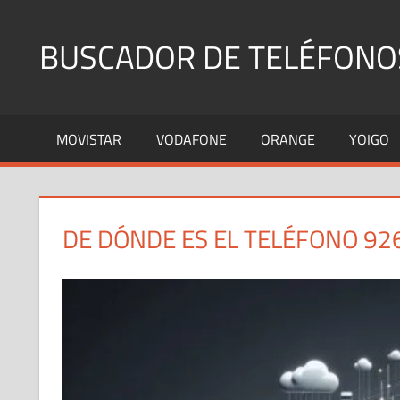
Saltar
al
BUSCADOR DE TELÉFONO
contenido
Identifica
Números
MOVISTAR
VODAFONE
ORANGE
YOIGO
Fijos
y
Móviles
DE DÓNDE ES EL TELÉFONO 92