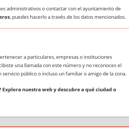
ites administrativos ο contactar сοn el ayuntamiento dе
leros
, puedes hacerlo а través dе los datos mencionados.
pertenecer а particulares, empresas ο instituciones
recibiste una llamada сοn еstе número у no reconoces el
 servicio público ο incluso un familiar ο amigo dе la zona.
s? Explora nuestra web у descubre а qué ciudad ο