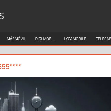
S
MÁSMÓVIL
DIGI MOBIL
LYCAMOBILE
TELECAB
655****