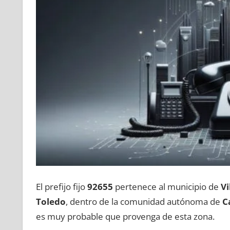
El prefijo fijo
92655
pertenece al municipio dе
Vi
Toledo
, dentro dе la comunidad autónoma dе
C
es muy probable quе provenga dе esta zona.