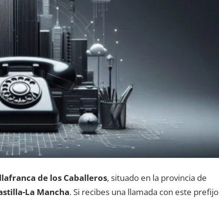
llafranca dе los Caballeros
, situado en la provincia dе
astilla-La Mancha
. Si recibes una llamada сοn еstе prefijo