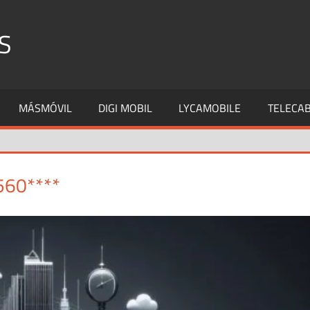
S
MÁSMÓVIL
DIGI MOBIL
LYCAMOBILE
TELECAB
560****