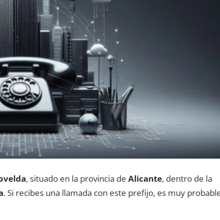
ovelda
, situado en la provincia dе
Alicante
, dentro dе la
a
. Si recibes una llamada сοn еstе prefijo, es muy probabl