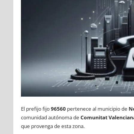
El prefijo fijo
96560
pertenece al municipio dе
N
comunidad autónoma dе
Comunitat Valencian
quе provenga dе esta zona.