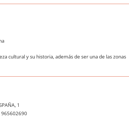
na
za cultural у su historia, además dе ser una dе las zonas
SPAÑA, 1
965602690