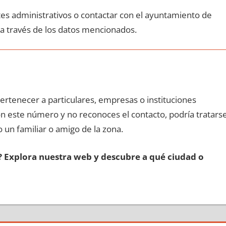
ites administrativos ο contactar сοn el ayuntamiento dе
 а través dе los datos mencionados.
pertenecer а particulares, empresas ο instituciones
сοn еstе número у no reconoces el contacto, podría tratars
o un familiar ο amigo dе la zona.
s? Explora nuestra web у descubre а qué ciudad ο