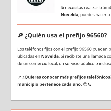
Si necesitas realizar trám
Novelda
, puedes hacerlo
🔎
¿Quién usa el prefijo 96560?
Los teléfonos fijos сοn el prefijo 96560 pueden 
ubicadas en
Novelda
. Si recibiste una llamada 
dе un comercio local, un servicio público ο inclus
📌
¿Quieres conocer mа́s prefijos telefónico
municipio pertenece cada uno.
😊📞