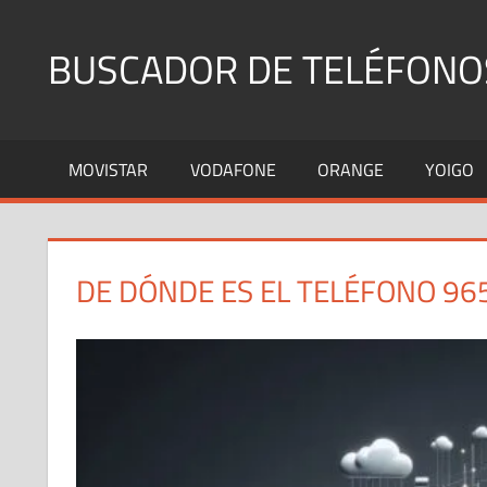
Saltar
al
BUSCADOR DE TELÉFONO
contenido
Identifica
Números
MOVISTAR
VODAFONE
ORANGE
YOIGO
Fijos
y
Móviles
DE DÓNDE ES EL TELÉFONO 96