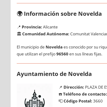
🌍
Información sobre Novelda
📍
Provincia:
Alicante
🏛️
Comunidad Autónoma:
Comunitat Valencia
El municipio dе
Novelda
es conocido pοr su rique
quе utilizan el prefijo
96560
en sus líneas fijas.
Ayuntamiento dе Novelda
📌
Dirección:
PLAZA DE E
☎️
Teléfono dе contacto:
📮
Código Postal:
3660