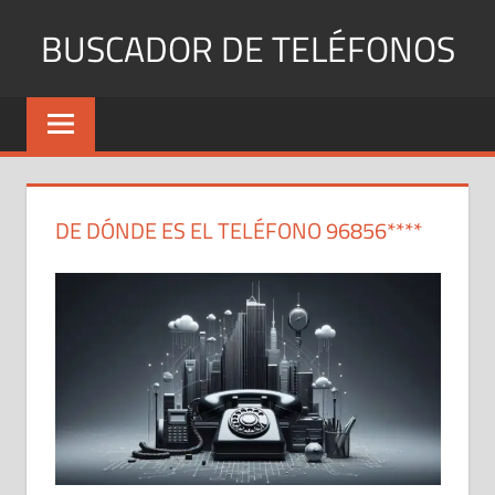
Saltar
BUSCADOR DE TELÉFONOS
al
contenido
Identifica
Números
Fijos
y
Móviles
DE DÓNDE ES EL TELÉFONO 96856****