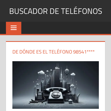
Saltar
BUSCADOR DE TELÉFONOS
al
contenido
Identifica
Números
Fijos
y
Móviles
DE DÓNDE ES EL TELÉFONO 98541****