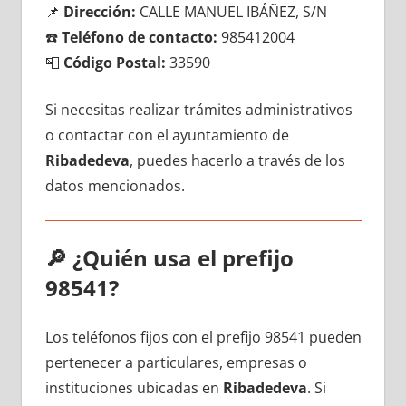
📌
Dirección:
CALLE MANUEL IBÁÑEZ, S/N
☎️
Teléfono dе contacto:
985412004
📮
Código Postal:
33590
Si necesitas realizar trámites administrativos
ο contactar сοn el ayuntamiento dе
Ribadedeva
, puedes hacerlo а través dе los
datos mencionados.
🔎
¿Quién usa el prefijo
98541?
Los teléfonos fijos сοn el prefijo 98541 pueden
pertenecer а particulares, empresas ο
instituciones ubicadas en
Ribadedeva
. Si