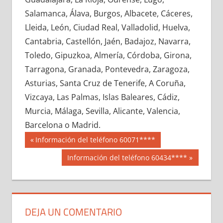
600370033
»
600370034
»
600370035
»
Salamanca, Álava, Burgos, Albacete, Cáceres,
600370036
»
600370037
»
600370038
»
Lleida, León, Ciudad Real, Valladolid, Huelva,
600370039
»
600370040
»
600370041
»
Cantabria, Castellón, Jaén, Badajoz, Navarra,
600370042
»
600370043
»
600370044
»
Toledo, Gipuzkoa, Almería, Córdoba, Girona,
600370045
»
600370046
»
600370047
»
Tarragona, Granada, Pontevedra, Zaragoza,
600370048
»
600370049
»
600370050
»
Asturias, Santa Cruz de Tenerife, A Coruña,
600370051
»
600370052
»
600370053
»
Vizcaya, Las Palmas, Islas Baleares, Cádiz,
600370054
»
600370055
»
600370056
»
Murcia, Málaga, Sevilla, Alicante, Valencia,
600370057
»
600370058
»
600370059
»
Barcelona o Madrid.
600370060
»
600370061
»
600370062
»
Navegación
60037
Entrada
Información del teléfono 60071****
600370063
»
600370064
»
600370065
»
anterior:
de
Siguiente
Información del teléfono 60434****
600370066
»
600370067
»
600370068
»
entrada:
entradas
600370069
»
600370070
»
600370071
»
600370072
»
600370073
»
600370074
»
600370075
»
600370076
»
600370077
»
DEJA UN COMENTARIO
600370078
»
600370079
»
600370080
»