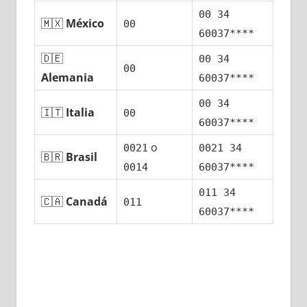
00 34
🇲🇽
México
00
60037****
🇩🇪
00 34
00
Alemania
60037****
00 34
🇮🇹
Italia
00
60037****
ο
0021
0021 34
🇧🇷
Brasil
0014
60037****
011 34
🇨🇦
Canadá
011
60037****