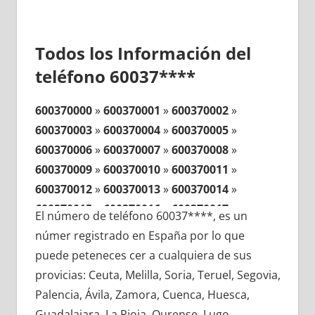
Todos los Información del
teléfono 60037****
600370000
»
600370001
»
600370002
»
600370003
»
600370004
»
600370005
»
600370006
»
600370007
»
600370008
»
600370009
»
600370010
»
600370011
»
600370012
»
600370013
»
600370014
»
600370015
»
600370016
»
600370017
»
El número de teléfono 60037****, es un
600370018
»
600370019
»
600370020
»
númer registrado en España por lo que
600370021
»
600370022
»
600370023
»
puede peteneces cer a cualquiera de sus
600370024
»
600370025
»
600370026
»
provicias: Ceuta, Melilla, Soria, Teruel, Segovia,
600370027
»
600370028
»
600370029
»
Palencia, Ávila, Zamora, Cuenca, Huesca,
600370030
»
600370031
»
600370032
»
Guadalajara, La Rioja, Ourense, Lugo,