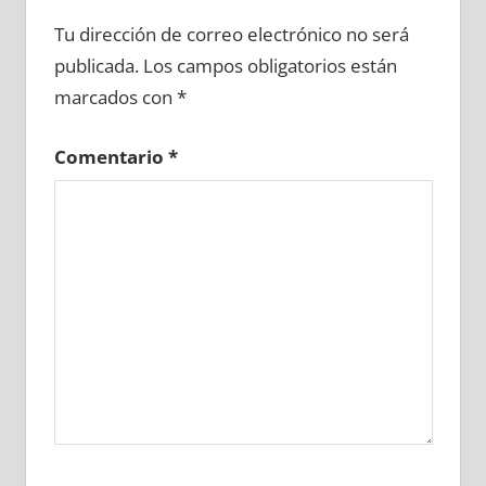
600370081
»
600370082
»
600370083
»
Tu dirección de correo electrónico no será
600370084
»
600370085
»
600370086
»
publicada.
Los campos obligatorios están
600370087
»
600370088
»
600370089
»
marcados con
*
600370090
»
600370091
»
600370092
»
600370093
»
600370094
»
600370095
»
Comentario
*
600370096
»
600370097
»
600370098
»
600370099
»
600370100
»
600370101
»
600370102
»
600370103
»
600370104
»
600370105
»
600370106
»
600370107
»
600370108
»
600370109
»
600370110
»
600370111
»
600370112
»
600370113
»
600370114
»
600370115
»
600370116
»
600370117
»
600370118
»
600370119
»
600370120
»
600370121
»
600370122
»
600370123
»
600370124
»
600370125
»
600370126
»
600370127
»
600370128
»