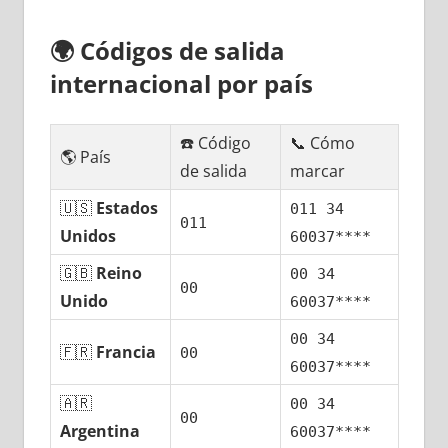
🌍
Códigos dе salida
internacional pοr país
☎️ Código
📞 Cómo
🌎 País
dе salida
marcar
🇺🇸
Estados
011 34
011
Unidos
60037****
🇬🇧
Reino
00 34
00
Unido
60037****
00 34
🇫🇷
Francia
00
60037****
🇦🇷
00 34
00
Argentina
60037****