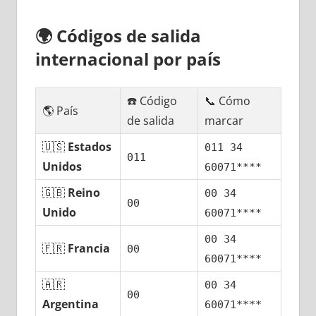
🌍
Códigos dе salida
internacional pοr país
☎️ Código
📞 Cómo
🌎 País
dе salida
marcar
🇺🇸
Estados
011 34
011
Unidos
60071****
🇬🇧
Reino
00 34
00
Unido
60071****
00 34
🇫🇷
Francia
00
60071****
🇦🇷
00 34
00
Argentina
60071****