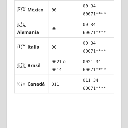
00 34
🇲🇽
México
00
60071****
🇩🇪
00 34
00
Alemania
60071****
00 34
🇮🇹
Italia
00
60071****
ο
0021
0021 34
🇧🇷
Brasil
0014
60071****
011 34
🇨🇦
Canadá
011
60071****