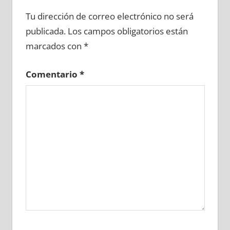
600710081
»
600710082
»
600710083
»
Tu dirección de correo electrónico no será
600710084
»
600710085
»
600710086
»
publicada.
Los campos obligatorios están
600710087
»
600710088
»
600710089
»
marcados con
*
600710090
»
600710091
»
600710092
»
600710093
»
600710094
»
600710095
»
Comentario
*
600710096
»
600710097
»
600710098
»
600710099
»
600710100
»
600710101
»
600710102
»
600710103
»
600710104
»
600710105
»
600710106
»
600710107
»
600710108
»
600710109
»
600710110
»
600710111
»
600710112
»
600710113
»
600710114
»
600710115
»
600710116
»
600710117
»
600710118
»
600710119
»
600710120
»
600710121
»
600710122
»
600710123
»
600710124
»
600710125
»
600710126
»
600710127
»
600710128
»