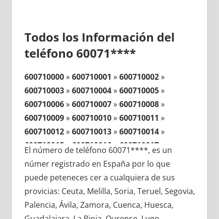
Todos los Información del
teléfono 60071****
600710000
»
600710001
»
600710002
»
600710003
»
600710004
»
600710005
»
600710006
»
600710007
»
600710008
»
600710009
»
600710010
»
600710011
»
600710012
»
600710013
»
600710014
»
600710015
»
600710016
»
600710017
»
El número de teléfono 60071****, es un
600710018
»
600710019
»
600710020
»
númer registrado en España por lo que
600710021
»
600710022
»
600710023
»
puede peteneces cer a cualquiera de sus
600710024
»
600710025
»
600710026
»
provicias: Ceuta, Melilla, Soria, Teruel, Segovia,
600710027
»
600710028
»
600710029
»
Palencia, Ávila, Zamora, Cuenca, Huesca,
600710030
»
600710031
»
600710032
»
Guadalajara, La Rioja, Ourense, Lugo,