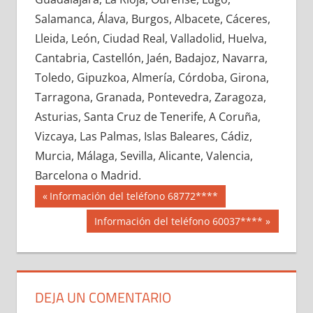
600710033
»
600710034
»
600710035
»
Salamanca, Álava, Burgos, Albacete, Cáceres,
600710036
»
600710037
»
600710038
»
Lleida, León, Ciudad Real, Valladolid, Huelva,
600710039
»
600710040
»
600710041
»
Cantabria, Castellón, Jaén, Badajoz, Navarra,
600710042
»
600710043
»
600710044
»
Toledo, Gipuzkoa, Almería, Córdoba, Girona,
600710045
»
600710046
»
600710047
»
Tarragona, Granada, Pontevedra, Zaragoza,
600710048
»
600710049
»
600710050
»
Asturias, Santa Cruz de Tenerife, A Coruña,
600710051
»
600710052
»
600710053
»
Vizcaya, Las Palmas, Islas Baleares, Cádiz,
600710054
»
600710055
»
600710056
»
Murcia, Málaga, Sevilla, Alicante, Valencia,
600710057
»
600710058
»
600710059
»
Barcelona o Madrid.
600710060
»
600710061
»
600710062
»
Navegación
60071
Entrada
Información del teléfono 68772****
600710063
»
600710064
»
600710065
»
anterior:
de
Siguiente
Información del teléfono 60037****
600710066
»
600710067
»
600710068
»
entrada:
entradas
600710069
»
600710070
»
600710071
»
600710072
»
600710073
»
600710074
»
600710075
»
600710076
»
600710077
»
DEJA UN COMENTARIO
600710078
»
600710079
»
600710080
»