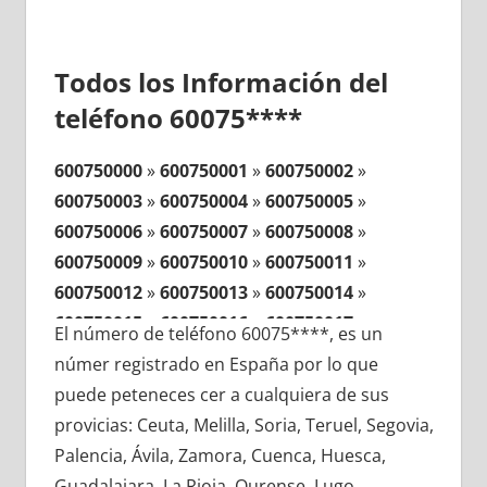
Todos los Información del
teléfono 60075****
600750000
»
600750001
»
600750002
»
600750003
»
600750004
»
600750005
»
600750006
»
600750007
»
600750008
»
600750009
»
600750010
»
600750011
»
600750012
»
600750013
»
600750014
»
600750015
»
600750016
»
600750017
»
El número de teléfono 60075****, es un
600750018
»
600750019
»
600750020
»
númer registrado en España por lo que
600750021
»
600750022
»
600750023
»
puede peteneces cer a cualquiera de sus
600750024
»
600750025
»
600750026
»
provicias: Ceuta, Melilla, Soria, Teruel, Segovia,
600750027
»
600750028
»
600750029
»
Palencia, Ávila, Zamora, Cuenca, Huesca,
600750030
»
600750031
»
600750032
»
Guadalajara, La Rioja, Ourense, Lugo,