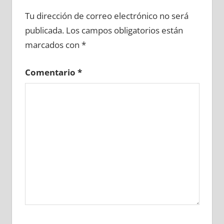
600750081
»
600750082
»
600750083
»
Tu dirección de correo electrónico no será
600750084
»
600750085
»
600750086
»
publicada.
Los campos obligatorios están
600750087
»
600750088
»
600750089
»
marcados con
*
600750090
»
600750091
»
600750092
»
600750093
»
600750094
»
600750095
»
Comentario
*
600750096
»
600750097
»
600750098
»
600750099
»
600750100
»
600750101
»
600750102
»
600750103
»
600750104
»
600750105
»
600750106
»
600750107
»
600750108
»
600750109
»
600750110
»
600750111
»
600750112
»
600750113
»
600750114
»
600750115
»
600750116
»
600750117
»
600750118
»
600750119
»
600750120
»
600750121
»
600750122
»
600750123
»
600750124
»
600750125
»
600750126
»
600750127
»
600750128
»