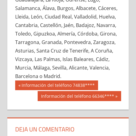
600750033
»
600750034
»
600750035
»
Salamanca, Álava, Burgos, Albacete, Cáceres,
600750036
»
600750037
»
600750038
»
Lleida, León, Ciudad Real, Valladolid, Huelva,
600750039
»
600750040
»
600750041
»
Cantabria, Castellón, Jaén, Badajoz, Navarra,
600750042
»
600750043
»
600750044
»
Toledo, Gipuzkoa, Almería, Córdoba, Girona,
600750045
»
600750046
»
600750047
»
Tarragona, Granada, Pontevedra, Zaragoza,
600750048
»
600750049
»
600750050
»
Asturias, Santa Cruz de Tenerife, A Coruña,
600750051
»
600750052
»
600750053
»
Vizcaya, Las Palmas, Islas Baleares, Cádiz,
600750054
»
600750055
»
600750056
»
Murcia, Málaga, Sevilla, Alicante, Valencia,
600750057
»
600750058
»
600750059
»
Barcelona o Madrid.
600750060
»
600750061
»
600750062
»
Navegación
60075
Entrada
Información del teléfono 74838****
600750063
»
600750064
»
600750065
»
anterior:
de
Siguiente
Información del teléfono 66346****
600750066
»
600750067
»
600750068
»
entrada:
entradas
600750069
»
600750070
»
600750071
»
600750072
»
600750073
»
600750074
»
600750075
»
600750076
»
600750077
»
DEJA UN COMENTARIO
600750078
»
600750079
»
600750080
»