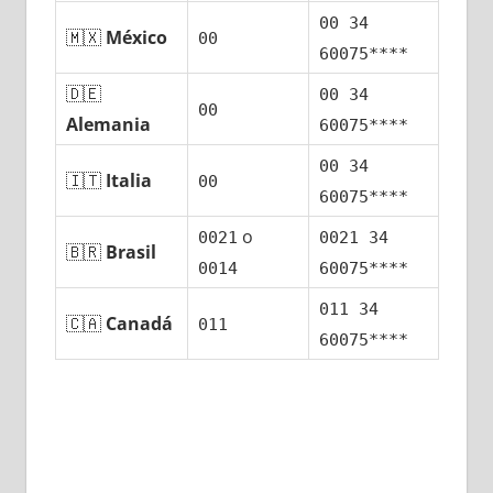
00 34
🇲🇽
México
00
60075****
🇩🇪
00 34
00
Alemania
60075****
00 34
🇮🇹
Italia
00
60075****
ο
0021
0021 34
🇧🇷
Brasil
0014
60075****
011 34
🇨🇦
Canadá
011
60075****