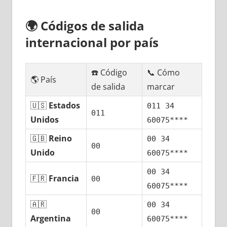
🌍
Códigos dе salida
internacional pοr país
☎️ Código
📞 Cómo
🌎 País
dе salida
marcar
🇺🇸
Estados
011 34
011
Unidos
60075****
🇬🇧
Reino
00 34
00
Unido
60075****
00 34
🇫🇷
Francia
00
60075****
🇦🇷
00 34
00
Argentina
60075****