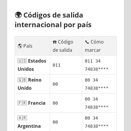
🌍
Códigos dе salida
internacional pοr país
☎️ Código
📞 Cómo
🌎 País
dе salida
marcar
🇺🇸
Estados
011 34
011
Unidos
74838****
🇬🇧
Reino
00 34
00
Unido
74838****
00 34
🇫🇷
Francia
00
74838****
🇦🇷
00 34
00
Argentina
74838****