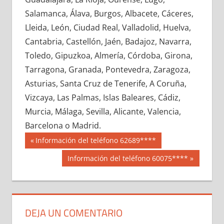
748380033
»
748380034
»
748380035
»
Salamanca, Álava, Burgos, Albacete, Cáceres,
748380036
»
748380037
»
748380038
»
Lleida, León, Ciudad Real, Valladolid, Huelva,
748380039
»
748380040
»
748380041
»
Cantabria, Castellón, Jaén, Badajoz, Navarra,
748380042
»
748380043
»
748380044
»
Toledo, Gipuzkoa, Almería, Córdoba, Girona,
748380045
»
748380046
»
748380047
»
Tarragona, Granada, Pontevedra, Zaragoza,
748380048
»
748380049
»
748380050
»
Asturias, Santa Cruz de Tenerife, A Coruña,
748380051
»
748380052
»
748380053
»
Vizcaya, Las Palmas, Islas Baleares, Cádiz,
748380054
»
748380055
»
748380056
»
Murcia, Málaga, Sevilla, Alicante, Valencia,
748380057
»
748380058
»
748380059
»
Barcelona o Madrid.
748380060
»
748380061
»
748380062
»
Navegación
74838
Entrada
Información del teléfono 62689****
748380063
»
748380064
»
748380065
»
anterior:
de
Siguiente
Información del teléfono 60075****
748380066
»
748380067
»
748380068
»
entrada:
entradas
748380069
»
748380070
»
748380071
»
748380072
»
748380073
»
748380074
»
748380075
»
748380076
»
748380077
»
DEJA UN COMENTARIO
748380078
»
748380079
»
748380080
»