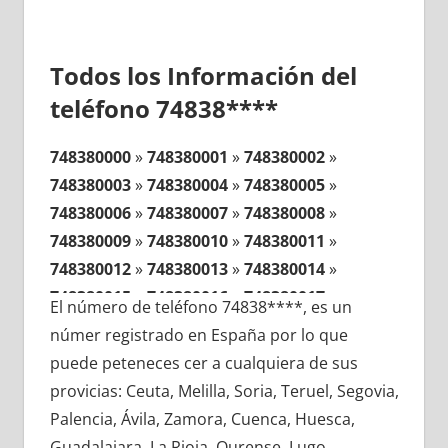
Todos los Información del
teléfono 74838****
748380000
»
748380001
»
748380002
»
748380003
»
748380004
»
748380005
»
748380006
»
748380007
»
748380008
»
748380009
»
748380010
»
748380011
»
748380012
»
748380013
»
748380014
»
748380015
»
748380016
»
748380017
»
El número de teléfono 74838****, es un
748380018
»
748380019
»
748380020
»
númer registrado en España por lo que
748380021
»
748380022
»
748380023
»
puede peteneces cer a cualquiera de sus
748380024
»
748380025
»
748380026
»
provicias: Ceuta, Melilla, Soria, Teruel, Segovia,
748380027
»
748380028
»
748380029
»
Palencia, Ávila, Zamora, Cuenca, Huesca,
748380030
»
748380031
»
748380032
»
Guadalajara, La Rioja, Ourense, Lugo,