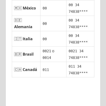
00 34
🇲🇽
México
00
74838****
🇩🇪
00 34
00
Alemania
74838****
00 34
🇮🇹
Italia
00
74838****
ο
0021
0021 34
🇧🇷
Brasil
0014
74838****
011 34
🇨🇦
Canadá
011
74838****