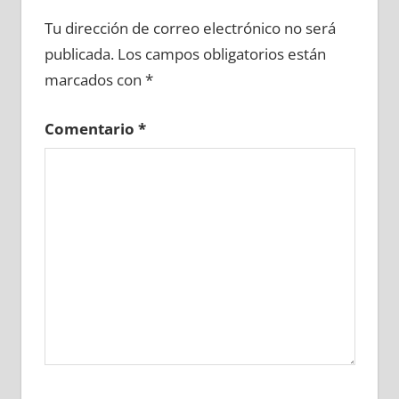
748380081
»
748380082
»
748380083
»
Tu dirección de correo electrónico no será
748380084
»
748380085
»
748380086
»
publicada.
Los campos obligatorios están
748380087
»
748380088
»
748380089
»
marcados con
*
748380090
»
748380091
»
748380092
»
748380093
»
748380094
»
748380095
»
Comentario
*
748380096
»
748380097
»
748380098
»
748380099
»
748380100
»
748380101
»
748380102
»
748380103
»
748380104
»
748380105
»
748380106
»
748380107
»
748380108
»
748380109
»
748380110
»
748380111
»
748380112
»
748380113
»
748380114
»
748380115
»
748380116
»
748380117
»
748380118
»
748380119
»
748380120
»
748380121
»
748380122
»
748380123
»
748380124
»
748380125
»
748380126
»
748380127
»
748380128
»