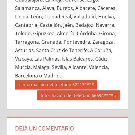
600780033
»
600780034
»
600780035
»
Salamanca, Álava, Burgos, Albacete, Cáceres,
600780036
»
600780037
»
600780038
»
Lleida, León, Ciudad Real, Valladolid, Huelva,
600780039
»
600780040
»
600780041
»
Cantabria, Castellón, Jaén, Badajoz, Navarra,
600780042
»
600780043
»
600780044
»
Toledo, Gipuzkoa, Almería, Córdoba, Girona,
600780045
»
600780046
»
600780047
»
Tarragona, Granada, Pontevedra, Zaragoza,
600780048
»
600780049
»
600780050
»
Asturias, Santa Cruz de Tenerife, A Coruña,
600780051
»
600780052
»
600780053
»
Vizcaya, Las Palmas, Islas Baleares, Cádiz,
600780054
»
600780055
»
600780056
»
Murcia, Málaga, Sevilla, Alicante, Valencia,
600780057
»
600780058
»
600780059
»
Barcelona o Madrid.
600780060
»
600780061
»
600780062
»
Navegación
60078
Entrada
Información del teléfono 62213****
600780063
»
600780064
»
600780065
»
anterior:
de
Siguiente
Información del teléfono 66694****
600780066
»
600780067
»
600780068
»
entrada:
entradas
600780069
»
600780070
»
600780071
»
600780072
»
600780073
»
600780074
»
600780075
»
600780076
»
600780077
»
DEJA UN COMENTARIO
600780078
»
600780079
»
600780080
»