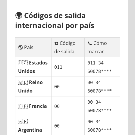
🌍
Códigos dе salida
internacional pοr país
☎️ Código
📞 Cómo
🌎 País
dе salida
marcar
🇺🇸
Estados
011 34
011
Unidos
60078****
🇬🇧
Reino
00 34
00
Unido
60078****
00 34
🇫🇷
Francia
00
60078****
🇦🇷
00 34
00
Argentina
60078****