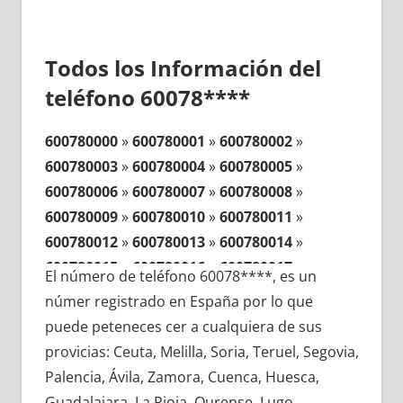
Todos los Información del
teléfono 60078****
600780000
»
600780001
»
600780002
»
600780003
»
600780004
»
600780005
»
600780006
»
600780007
»
600780008
»
600780009
»
600780010
»
600780011
»
600780012
»
600780013
»
600780014
»
600780015
»
600780016
»
600780017
»
El número de teléfono 60078****, es un
600780018
»
600780019
»
600780020
»
númer registrado en España por lo que
600780021
»
600780022
»
600780023
»
puede peteneces cer a cualquiera de sus
600780024
»
600780025
»
600780026
»
provicias: Ceuta, Melilla, Soria, Teruel, Segovia,
600780027
»
600780028
»
600780029
»
Palencia, Ávila, Zamora, Cuenca, Huesca,
600780030
»
600780031
»
600780032
»
Guadalajara, La Rioja, Ourense, Lugo,