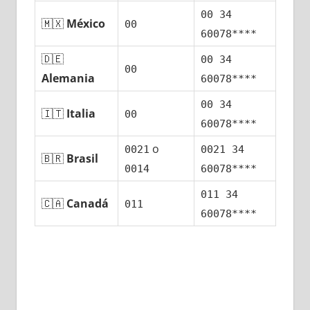
00 34
🇲🇽
México
00
60078****
🇩🇪
00 34
00
Alemania
60078****
00 34
🇮🇹
Italia
00
60078****
ο
0021
0021 34
🇧🇷
Brasil
0014
60078****
011 34
🇨🇦
Canadá
011
60078****