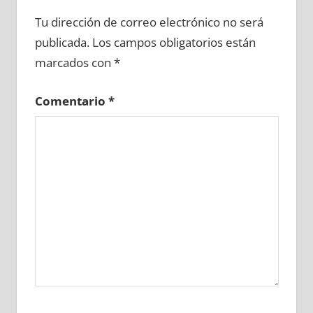
600780081
»
600780082
»
600780083
»
Tu dirección de correo electrónico no será
600780084
»
600780085
»
600780086
»
publicada.
Los campos obligatorios están
600780087
»
600780088
»
600780089
»
marcados con
*
600780090
»
600780091
»
600780092
»
600780093
»
600780094
»
600780095
»
Comentario
*
600780096
»
600780097
»
600780098
»
600780099
»
600780100
»
600780101
»
600780102
»
600780103
»
600780104
»
600780105
»
600780106
»
600780107
»
600780108
»
600780109
»
600780110
»
600780111
»
600780112
»
600780113
»
600780114
»
600780115
»
600780116
»
600780117
»
600780118
»
600780119
»
600780120
»
600780121
»
600780122
»
600780123
»
600780124
»
600780125
»
600780126
»
600780127
»
600780128
»