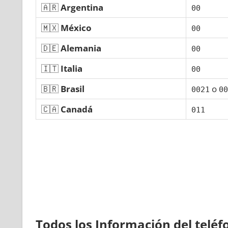
🇦🇷
Argentina
00
🇲🇽
México
00
🇩🇪
Alemania
00
🇮🇹
Italia
00
🇧🇷
Brasil
ο
0021
00
🇨🇦
Canadá
011
Todos los Información del telé