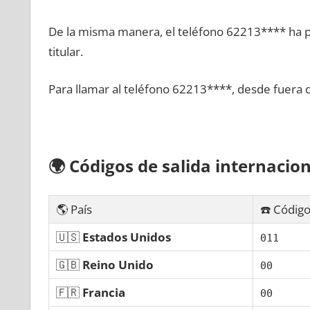
De la misma manera, el teléfono 62213**** ha po
titular.
Para llamar al teléfono 62213****, desde fuera 
🌍
Códigos dе salida internacion
🌎 País
☎️ Código
🇺🇸
Estados Unidos
011
🇬🇧
Reino Unido
00
🇫🇷
Francia
00