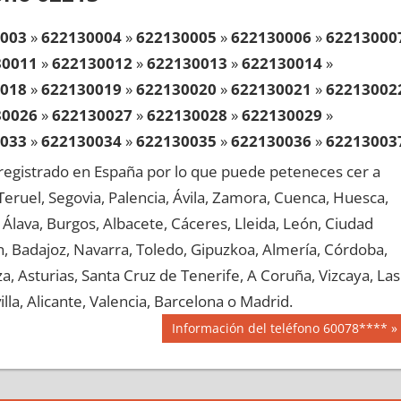
003
»
622130004
»
622130005
»
622130006
»
62213000
30011
»
622130012
»
622130013
»
622130014
»
018
»
622130019
»
622130020
»
622130021
»
62213002
30026
»
622130027
»
622130028
»
622130029
»
033
»
622130034
»
622130035
»
622130036
»
62213003
30041
»
622130042
»
622130043
»
622130044
»
egistrado en España por lo que puede peteneces cer a
048
»
622130049
»
622130050
»
622130051
»
62213005
, Teruel, Segovia, Palencia, Ávila, Zamora, Cuenca, Huesca,
30056
»
622130057
»
622130058
»
622130059
»
Álava, Burgos, Albacete, Cáceres, Lleida, León, Ciudad
063
»
622130064
»
622130065
»
622130066
»
62213006
aén, Badajoz, Navarra, Toledo, Gipuzkoa, Almería, Córdoba,
30071
»
622130072
»
622130073
»
622130074
»
, Asturias, Santa Cruz de Tenerife, A Coruña, Vizcaya, Las
078
»
622130079
»
622130080
»
622130081
»
62213008
lla, Alicante, Valencia, Barcelona o Madrid.
30086
»
622130087
»
622130088
»
622130089
»
Siguiente
Información del teléfono 60078****
093
»
622130094
»
622130095
»
622130096
»
62213009
entrada:
30101
»
622130102
»
622130103
»
622130104
»
108
»
622130109
»
622130110
»
622130111
»
62213011