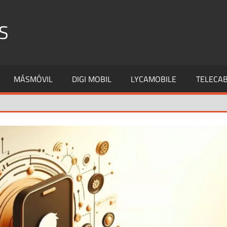
S
MÁSMÓVIL
DIGI MOBIL
LYCAMOBILE
TELECAB