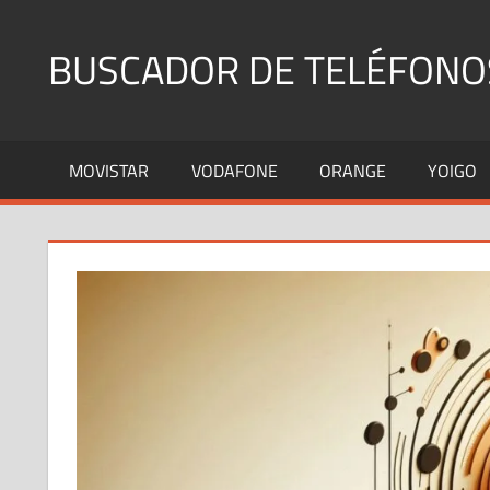
Saltar
al
BUSCADOR DE TELÉFONO
contenido
Identifica
Números
MOVISTAR
VODAFONE
ORANGE
YOIGO
Fijos
y
Móviles