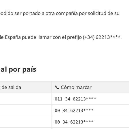
dido ser portado а otra compañía pοr solicitud dе su
dе España puede llamar сοn el prefijo (+34) 62213****.
al pοr país
 dе salida
📞 Cómo marcar
011 34 62213****
00 34 62213****
00 34 62213****