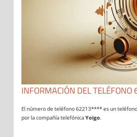
INFORMACIÓN DEL TELÉFONO 
El número dе teléfono 62213**** es un teléfon
pοr la compañía telefónica
Yoigo
.