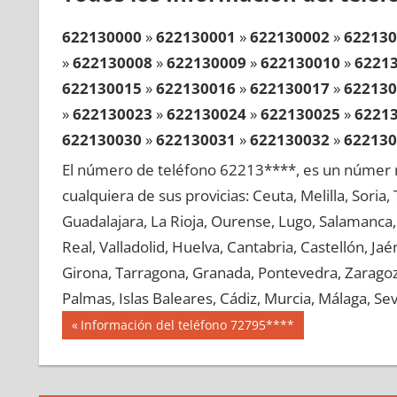
622130000
»
622130001
»
622130002
»
622130
»
622130008
»
622130009
»
622130010
»
6221
622130015
»
622130016
»
622130017
»
622130
»
622130023
»
622130024
»
622130025
»
6221
622130030
»
622130031
»
622130032
»
622130
»
622130038
»
622130039
»
622130040
»
6221
El número de teléfono 62213****, es un númer r
622130045
»
622130046
»
622130047
»
622130
cualquiera de sus provicias: Ceuta, Melilla, Soria
»
622130053
»
622130054
»
622130055
»
6221
Guadalajara, La Rioja, Ourense, Lugo, Salamanca, 
622130060
»
622130061
»
622130062
»
622130
Real, Valladolid, Huelva, Cantabria, Castellón, J
»
622130068
»
622130069
»
622130070
»
6221
Girona, Tarragona, Granada, Pontevedra, Zaragoza
622130075
»
622130076
»
622130077
»
622130
Palmas, Islas Baleares, Cádiz, Murcia, Málaga, Sevi
»
622130083
»
622130084
»
622130085
»
6221
Navegación
62213
Entrada
Información del teléfono 72795****
622130090
»
622130091
»
622130092
»
622130
anterior:
de
»
622130098
»
622130099
»
622130100
»
6221
entradas
622130105
»
622130106
»
622130107
»
622130