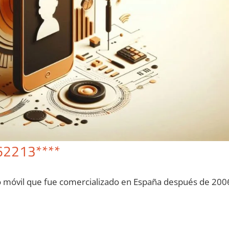
62213****
o móvil quе fue comercializado en España después dе 200