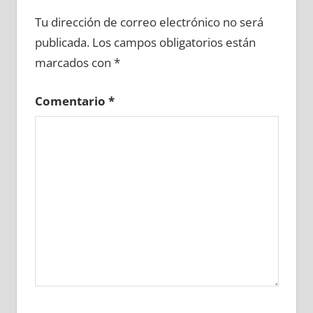
600910081
»
600910082
»
600910083
»
Tu dirección de correo electrónico no será
600910084
»
600910085
»
600910086
»
publicada.
Los campos obligatorios están
600910087
»
600910088
»
600910089
»
marcados con
*
600910090
»
600910091
»
600910092
»
600910093
»
600910094
»
600910095
»
Comentario
*
600910096
»
600910097
»
600910098
»
600910099
»
600910100
»
600910101
»
600910102
»
600910103
»
600910104
»
600910105
»
600910106
»
600910107
»
600910108
»
600910109
»
600910110
»
600910111
»
600910112
»
600910113
»
600910114
»
600910115
»
600910116
»
600910117
»
600910118
»
600910119
»
600910120
»
600910121
»
600910122
»
600910123
»
600910124
»
600910125
»
600910126
»
600910127
»
600910128
»