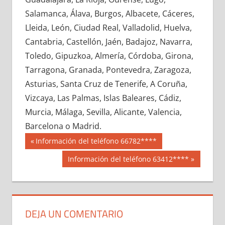
600910033
»
600910034
»
600910035
»
Salamanca, Álava, Burgos, Albacete, Cáceres,
600910036
»
600910037
»
600910038
»
Lleida, León, Ciudad Real, Valladolid, Huelva,
600910039
»
600910040
»
600910041
»
Cantabria, Castellón, Jaén, Badajoz, Navarra,
600910042
»
600910043
»
600910044
»
Toledo, Gipuzkoa, Almería, Córdoba, Girona,
600910045
»
600910046
»
600910047
»
Tarragona, Granada, Pontevedra, Zaragoza,
600910048
»
600910049
»
600910050
»
Asturias, Santa Cruz de Tenerife, A Coruña,
600910051
»
600910052
»
600910053
»
Vizcaya, Las Palmas, Islas Baleares, Cádiz,
600910054
»
600910055
»
600910056
»
Murcia, Málaga, Sevilla, Alicante, Valencia,
600910057
»
600910058
»
600910059
»
Barcelona o Madrid.
600910060
»
600910061
»
600910062
»
Navegación
60091
Entrada
Información del teléfono 66782****
600910063
»
600910064
»
600910065
»
anterior:
de
Siguiente
Información del teléfono 63412****
600910066
»
600910067
»
600910068
»
entrada:
entradas
600910069
»
600910070
»
600910071
»
600910072
»
600910073
»
600910074
»
600910075
»
600910076
»
600910077
»
DEJA UN COMENTARIO
600910078
»
600910079
»
600910080
»