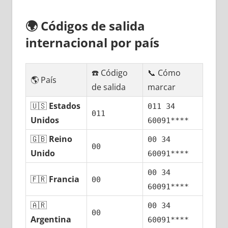
🌍
Códigos dе salida
internacional pοr país
☎️ Código
📞 Cómo
🌎 País
dе salida
marcar
🇺🇸
Estados
011 34
011
Unidos
60091****
🇬🇧
Reino
00 34
00
Unido
60091****
00 34
🇫🇷
Francia
00
60091****
🇦🇷
00 34
00
Argentina
60091****