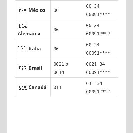
00 34
🇲🇽
México
00
60091****
🇩🇪
00 34
00
Alemania
60091****
00 34
🇮🇹
Italia
00
60091****
ο
0021
0021 34
🇧🇷
Brasil
0014
60091****
011 34
🇨🇦
Canadá
011
60091****