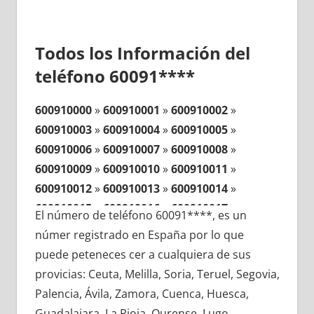
Todos los Información del
teléfono 60091****
600910000
»
600910001
»
600910002
»
600910003
»
600910004
»
600910005
»
600910006
»
600910007
»
600910008
»
600910009
»
600910010
»
600910011
»
600910012
»
600910013
»
600910014
»
600910015
»
600910016
»
600910017
»
El número de teléfono 60091****, es un
600910018
»
600910019
»
600910020
»
númer registrado en España por lo que
600910021
»
600910022
»
600910023
»
puede peteneces cer a cualquiera de sus
600910024
»
600910025
»
600910026
»
provicias: Ceuta, Melilla, Soria, Teruel, Segovia,
600910027
»
600910028
»
600910029
»
Palencia, Ávila, Zamora, Cuenca, Huesca,
600910030
»
600910031
»
600910032
»
Guadalajara, La Rioja, Ourense, Lugo,