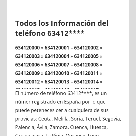
Todos los Información del
teléfono 63412****
634120000
»
634120001
»
634120002
»
634120003
»
634120004
»
634120005
»
634120006
»
634120007
»
634120008
»
634120009
»
634120010
»
634120011
»
634120012
»
634120013
»
634120014
»
634120015
»
634120016
»
634120017
»
El número de teléfono 63412****, es un
634120018
»
634120019
»
634120020
»
númer registrado en España por lo que
634120021
»
634120022
»
634120023
»
puede peteneces cer a cualquiera de sus
634120024
»
634120025
»
634120026
»
provicias: Ceuta, Melilla, Soria, Teruel, Segovia,
634120027
»
634120028
»
634120029
»
Palencia, Ávila, Zamora, Cuenca, Huesca,
634120030
»
634120031
»
634120032
»
Guadalajara, La Rioja, Ourense, Lugo,