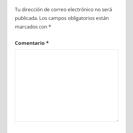
634120081
»
634120082
»
634120083
»
Tu dirección de correo electrónico no será
634120084
»
634120085
»
634120086
»
publicada.
Los campos obligatorios están
634120087
»
634120088
»
634120089
»
marcados con
*
634120090
»
634120091
»
634120092
»
634120093
»
634120094
»
634120095
»
Comentario
*
634120096
»
634120097
»
634120098
»
634120099
»
634120100
»
634120101
»
634120102
»
634120103
»
634120104
»
634120105
»
634120106
»
634120107
»
634120108
»
634120109
»
634120110
»
634120111
»
634120112
»
634120113
»
634120114
»
634120115
»
634120116
»
634120117
»
634120118
»
634120119
»
634120120
»
634120121
»
634120122
»
634120123
»
634120124
»
634120125
»
634120126
»
634120127
»
634120128
»