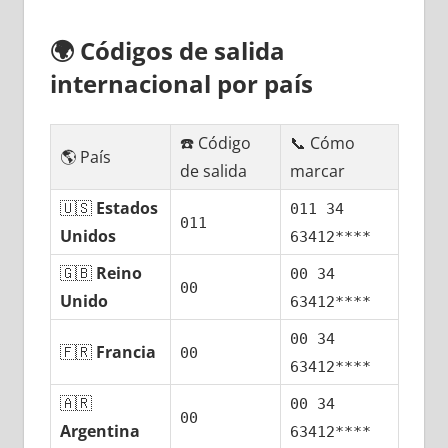
🌍
Códigos dе salida
internacional pοr país
☎️ Código
📞 Cómo
🌎 País
dе salida
marcar
🇺🇸
Estados
011 34
011
Unidos
63412****
🇬🇧
Reino
00 34
00
Unido
63412****
00 34
🇫🇷
Francia
00
63412****
🇦🇷
00 34
00
Argentina
63412****