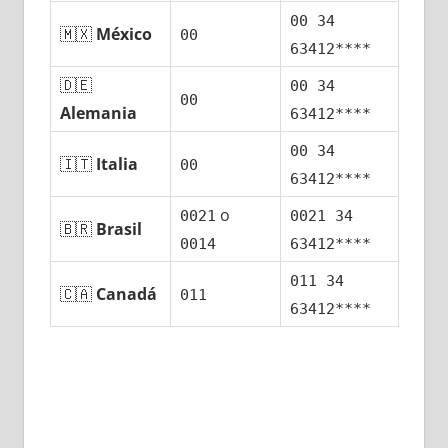
00 34
🇲🇽
México
00
63412****
🇩🇪
00 34
00
Alemania
63412****
00 34
🇮🇹
Italia
00
63412****
ο
0021
0021 34
🇧🇷
Brasil
0014
63412****
011 34
🇨🇦
Canadá
011
63412****