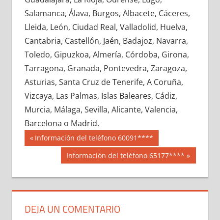
634120033
»
634120034
»
634120035
»
Salamanca, Álava, Burgos, Albacete, Cáceres,
634120036
»
634120037
»
634120038
»
Lleida, León, Ciudad Real, Valladolid, Huelva,
634120039
»
634120040
»
634120041
»
Cantabria, Castellón, Jaén, Badajoz, Navarra,
634120042
»
634120043
»
634120044
»
Toledo, Gipuzkoa, Almería, Córdoba, Girona,
634120045
»
634120046
»
634120047
»
Tarragona, Granada, Pontevedra, Zaragoza,
634120048
»
634120049
»
634120050
»
Asturias, Santa Cruz de Tenerife, A Coruña,
634120051
»
634120052
»
634120053
»
Vizcaya, Las Palmas, Islas Baleares, Cádiz,
634120054
»
634120055
»
634120056
»
Murcia, Málaga, Sevilla, Alicante, Valencia,
634120057
»
634120058
»
634120059
»
Barcelona o Madrid.
634120060
»
634120061
»
634120062
»
Navegación
63412
Entrada
Información del teléfono 60091****
634120063
»
634120064
»
634120065
»
anterior:
de
Siguiente
Información del teléfono 65177****
634120066
»
634120067
»
634120068
»
entrada:
entradas
634120069
»
634120070
»
634120071
»
634120072
»
634120073
»
634120074
»
634120075
»
634120076
»
634120077
»
DEJA UN COMENTARIO
634120078
»
634120079
»
634120080
»