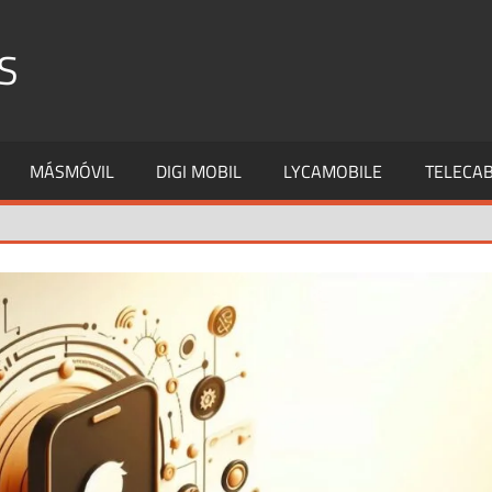
S
MÁSMÓVIL
DIGI MOBIL
LYCAMOBILE
TELECAB