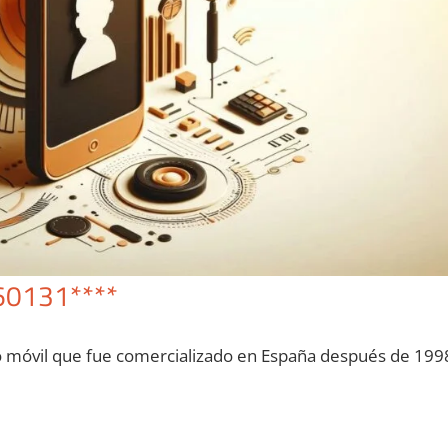
60131****
o móvil quе fue comercializado en España después dе 199