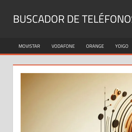
Saltar
al
BUSCADOR DE TELÉFONO
contenido
Identifica
Números
MOVISTAR
VODAFONE
ORANGE
YOIGO
Fijos
y
Móviles