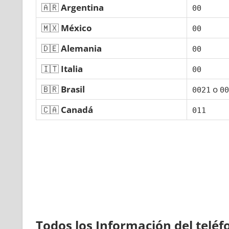
🇦🇷
Argentina
00
🇲🇽
México
00
🇩🇪
Alemania
00
🇮🇹
Italia
00
🇧🇷
Brasil
ο
0021
00
🇨🇦
Canadá
011
Todos los Información del telé