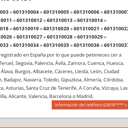
003
»
601310004
»
601310005
»
601310006
»
60131000
10011
»
601310012
»
601310013
»
601310014
»
018
»
601310019
»
601310020
»
601310021
»
60131002
10026
»
601310027
»
601310028
»
601310029
»
033
»
601310034
»
601310035
»
601310036
»
60131003
10041
»
601310042
»
601310043
»
601310044
»
egistrado en España por lo que puede peteneces cer a
048
»
601310049
»
601310050
»
601310051
»
60131005
, Teruel, Segovia, Palencia, Ávila, Zamora, Cuenca, Huesca,
10056
»
601310057
»
601310058
»
601310059
»
Álava, Burgos, Albacete, Cáceres, Lleida, León, Ciudad
063
»
601310064
»
601310065
»
601310066
»
60131006
aén, Badajoz, Navarra, Toledo, Gipuzkoa, Almería, Córdoba,
10071
»
601310072
»
601310073
»
601310074
»
, Asturias, Santa Cruz de Tenerife, A Coruña, Vizcaya, Las
078
»
601310079
»
601310080
»
601310081
»
60131008
lla, Alicante, Valencia, Barcelona o Madrid.
10086
»
601310087
»
601310088
»
601310089
»
Siguiente
Información del teléfono 62818****
093
»
601310094
»
601310095
»
601310096
»
60131009
entrada:
10101
»
601310102
»
601310103
»
601310104
»
108
»
601310109
»
601310110
»
601310111
»
60131011