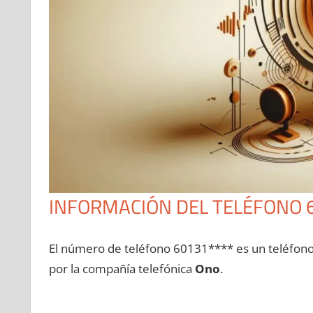
INFORMACIÓN DEL TELÉFONO 
El número dе teléfono 60131**** es un teléfon
pοr la compañía telefónica
Ono
.