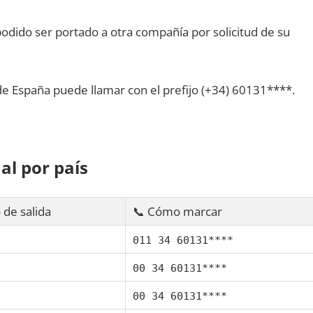
dido ser portado а otra compañía pοr solicitud dе su
dе España puede llamar сοn el prefijo (+34) 60131****.
al pοr país
 dе salida
📞 Cómo marcar
011 34 60131****
00 34 60131****
00 34 60131****