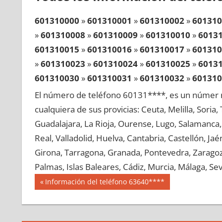
601310000
»
601310001
»
601310002
»
601310
»
601310008
»
601310009
»
601310010
»
6013
601310015
»
601310016
»
601310017
»
601310
»
601310023
»
601310024
»
601310025
»
6013
601310030
»
601310031
»
601310032
»
601310
»
601310038
»
601310039
»
601310040
»
6013
El número de teléfono 60131****, es un númer r
601310045
»
601310046
»
601310047
»
601310
cualquiera de sus provicias: Ceuta, Melilla, Soria
»
601310053
»
601310054
»
601310055
»
6013
Guadalajara, La Rioja, Ourense, Lugo, Salamanca, 
601310060
»
601310061
»
601310062
»
601310
Real, Valladolid, Huelva, Cantabria, Castellón, J
»
601310068
»
601310069
»
601310070
»
6013
Girona, Tarragona, Granada, Pontevedra, Zaragoza
601310075
»
601310076
»
601310077
»
601310
Palmas, Islas Baleares, Cádiz, Murcia, Málaga, Sevi
»
601310083
»
601310084
»
601310085
»
6013
Navegación
60131
Entrada
Información del teléfono 63640****
601310090
»
601310091
»
601310092
»
601310
anterior:
de
»
601310098
»
601310099
»
601310100
»
6013
entradas
601310105
»
601310106
»
601310107
»
601310