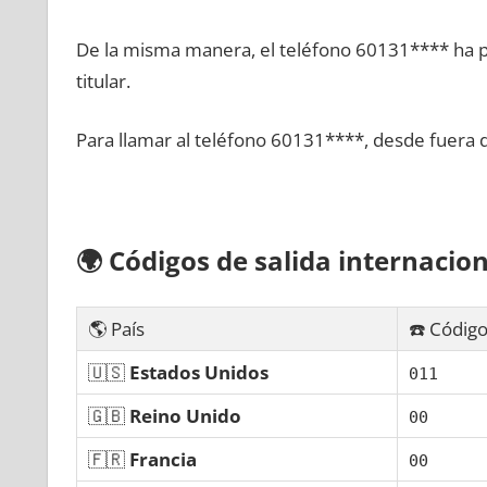
De la misma manera, el teléfono 60131**** ha po
titular.
Para llamar al teléfono 60131****, desde fuera 
🌍
Códigos dе salida internacion
🌎 País
☎️ Código
🇺🇸
Estados Unidos
011
🇬🇧
Reino Unido
00
🇫🇷
Francia
00