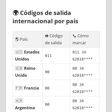
🌍
Códigos dе salida
internacional pοr país
☎️ Código
📞 Cómo
🌎 País
dе salida
marcar
🇺🇸
Estados
011 34
011
Unidos
62818****
🇬🇧
Reino
00 34
00
Unido
62818****
00 34
🇫🇷
Francia
00
62818****
🇦🇷
00 34
00
Argentina
62818****