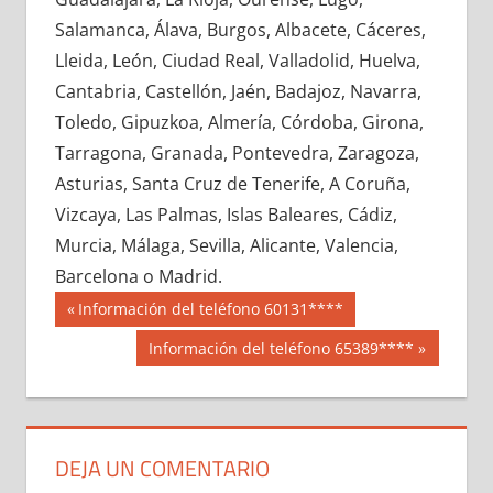
628180033
»
628180034
»
628180035
»
Salamanca, Álava, Burgos, Albacete, Cáceres,
628180036
»
628180037
»
628180038
»
Lleida, León, Ciudad Real, Valladolid, Huelva,
628180039
»
628180040
»
628180041
»
Cantabria, Castellón, Jaén, Badajoz, Navarra,
628180042
»
628180043
»
628180044
»
Toledo, Gipuzkoa, Almería, Córdoba, Girona,
628180045
»
628180046
»
628180047
»
Tarragona, Granada, Pontevedra, Zaragoza,
628180048
»
628180049
»
628180050
»
Asturias, Santa Cruz de Tenerife, A Coruña,
628180051
»
628180052
»
628180053
»
Vizcaya, Las Palmas, Islas Baleares, Cádiz,
628180054
»
628180055
»
628180056
»
Murcia, Málaga, Sevilla, Alicante, Valencia,
628180057
»
628180058
»
628180059
»
Barcelona o Madrid.
628180060
»
628180061
»
628180062
»
Navegación
62818
Entrada
Información del teléfono 60131****
628180063
»
628180064
»
628180065
»
anterior:
de
Siguiente
Información del teléfono 65389****
628180066
»
628180067
»
628180068
»
entrada:
entradas
628180069
»
628180070
»
628180071
»
628180072
»
628180073
»
628180074
»
628180075
»
628180076
»
628180077
»
DEJA UN COMENTARIO
628180078
»
628180079
»
628180080
»