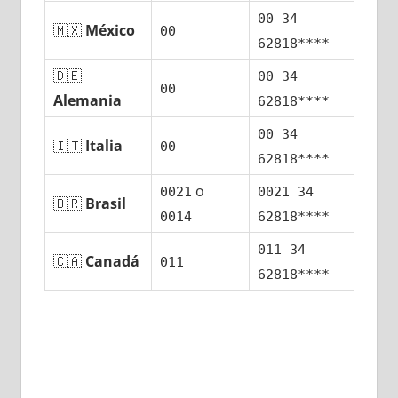
00 34
🇲🇽
México
00
62818****
🇩🇪
00 34
00
Alemania
62818****
00 34
🇮🇹
Italia
00
62818****
ο
0021
0021 34
🇧🇷
Brasil
0014
62818****
011 34
🇨🇦
Canadá
011
62818****