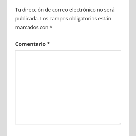
628180081
»
628180082
»
628180083
»
Tu dirección de correo electrónico no será
628180084
»
628180085
»
628180086
»
publicada.
Los campos obligatorios están
628180087
»
628180088
»
628180089
»
marcados con
*
628180090
»
628180091
»
628180092
»
628180093
»
628180094
»
628180095
»
Comentario
*
628180096
»
628180097
»
628180098
»
628180099
»
628180100
»
628180101
»
628180102
»
628180103
»
628180104
»
628180105
»
628180106
»
628180107
»
628180108
»
628180109
»
628180110
»
628180111
»
628180112
»
628180113
»
628180114
»
628180115
»
628180116
»
628180117
»
628180118
»
628180119
»
628180120
»
628180121
»
628180122
»
628180123
»
628180124
»
628180125
»
628180126
»
628180127
»
628180128
»