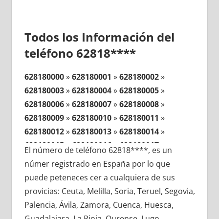
Todos los Información del
teléfono 62818****
628180000
»
628180001
»
628180002
»
628180003
»
628180004
»
628180005
»
628180006
»
628180007
»
628180008
»
628180009
»
628180010
»
628180011
»
628180012
»
628180013
»
628180014
»
628180015
»
628180016
»
628180017
»
El número de teléfono 62818****, es un
628180018
»
628180019
»
628180020
»
númer registrado en España por lo que
628180021
»
628180022
»
628180023
»
puede peteneces cer a cualquiera de sus
628180024
»
628180025
»
628180026
»
provicias: Ceuta, Melilla, Soria, Teruel, Segovia,
628180027
»
628180028
»
628180029
»
Palencia, Ávila, Zamora, Cuenca, Huesca,
628180030
»
628180031
»
628180032
»
Guadalajara, La Rioja, Ourense, Lugo,