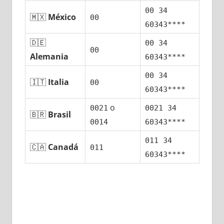
00 34
🇲🇽
México
00
60343****
🇩🇪
00 34
00
Alemania
60343****
00 34
🇮🇹
Italia
00
60343****
ο
0021
0021 34
🇧🇷
Brasil
0014
60343****
011 34
🇨🇦
Canadá
011
60343****