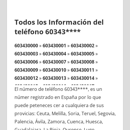
Todos los Información del
teléfono 60343****
603430000
»
603430001
»
603430002
»
603430003
»
603430004
»
603430005
»
603430006
»
603430007
»
603430008
»
603430009
»
603430010
»
603430011
»
603430012
»
603430013
»
603430014
»
603430015
»
603430016
»
603430017
»
El número de teléfono 60343****, es un
603430018
»
603430019
»
603430020
»
númer registrado en España por lo que
603430021
»
603430022
»
603430023
»
puede peteneces cer a cualquiera de sus
603430024
»
603430025
»
603430026
»
provicias: Ceuta, Melilla, Soria, Teruel, Segovia,
603430027
»
603430028
»
603430029
»
Palencia, Ávila, Zamora, Cuenca, Huesca,
603430030
»
603430031
»
603430032
»
Guadalajara, La Rioja, Ourense, Lugo,