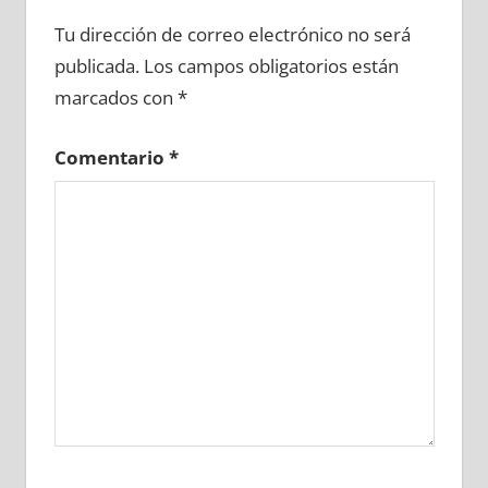
603430081
»
603430082
»
603430083
»
Tu dirección de correo electrónico no será
603430084
»
603430085
»
603430086
»
publicada.
Los campos obligatorios están
603430087
»
603430088
»
603430089
»
marcados con
*
603430090
»
603430091
»
603430092
»
603430093
»
603430094
»
603430095
»
Comentario
*
603430096
»
603430097
»
603430098
»
603430099
»
603430100
»
603430101
»
603430102
»
603430103
»
603430104
»
603430105
»
603430106
»
603430107
»
603430108
»
603430109
»
603430110
»
603430111
»
603430112
»
603430113
»
603430114
»
603430115
»
603430116
»
603430117
»
603430118
»
603430119
»
603430120
»
603430121
»
603430122
»
603430123
»
603430124
»
603430125
»
603430126
»
603430127
»
603430128
»