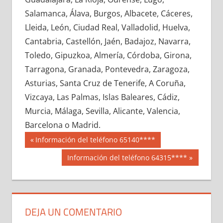
603430033
»
603430034
»
603430035
»
Salamanca, Álava, Burgos, Albacete, Cáceres,
603430036
»
603430037
»
603430038
»
Lleida, León, Ciudad Real, Valladolid, Huelva,
603430039
»
603430040
»
603430041
»
Cantabria, Castellón, Jaén, Badajoz, Navarra,
603430042
»
603430043
»
603430044
»
Toledo, Gipuzkoa, Almería, Córdoba, Girona,
603430045
»
603430046
»
603430047
»
Tarragona, Granada, Pontevedra, Zaragoza,
603430048
»
603430049
»
603430050
»
Asturias, Santa Cruz de Tenerife, A Coruña,
603430051
»
603430052
»
603430053
»
Vizcaya, Las Palmas, Islas Baleares, Cádiz,
603430054
»
603430055
»
603430056
»
Murcia, Málaga, Sevilla, Alicante, Valencia,
603430057
»
603430058
»
603430059
»
Barcelona o Madrid.
603430060
»
603430061
»
603430062
»
Navegación
60343
Entrada
Información del teléfono 65140****
603430063
»
603430064
»
603430065
»
anterior:
de
Siguiente
Información del teléfono 64315****
603430066
»
603430067
»
603430068
»
entrada:
entradas
603430069
»
603430070
»
603430071
»
603430072
»
603430073
»
603430074
»
603430075
»
603430076
»
603430077
»
DEJA UN COMENTARIO
603430078
»
603430079
»
603430080
»