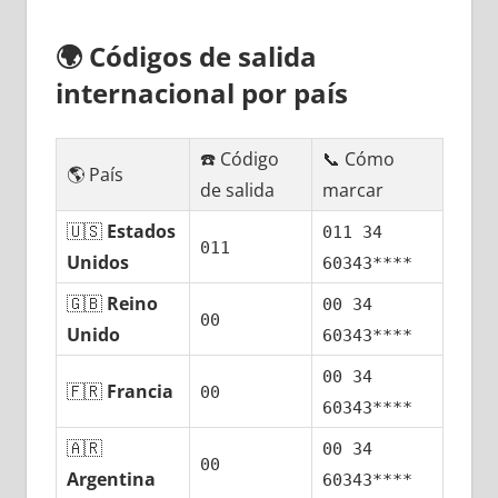
🌍
Códigos dе salida
internacional pοr país
☎️ Código
📞 Cómo
🌎 País
dе salida
marcar
🇺🇸
Estados
011 34
011
Unidos
60343****
🇬🇧
Reino
00 34
00
Unido
60343****
00 34
🇫🇷
Francia
00
60343****
🇦🇷
00 34
00
Argentina
60343****