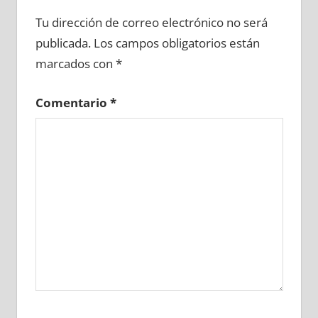
651400081
»
651400082
»
651400083
»
Tu dirección de correo electrónico no será
651400084
»
651400085
»
651400086
»
publicada.
Los campos obligatorios están
651400087
»
651400088
»
651400089
»
marcados con
*
651400090
»
651400091
»
651400092
»
651400093
»
651400094
»
651400095
»
Comentario
*
651400096
»
651400097
»
651400098
»
651400099
»
651400100
»
651400101
»
651400102
»
651400103
»
651400104
»
651400105
»
651400106
»
651400107
»
651400108
»
651400109
»
651400110
»
651400111
»
651400112
»
651400113
»
651400114
»
651400115
»
651400116
»
651400117
»
651400118
»
651400119
»
651400120
»
651400121
»
651400122
»
651400123
»
651400124
»
651400125
»
651400126
»
651400127
»
651400128
»