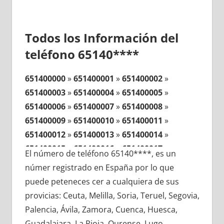
Todos los Información del
teléfono 65140****
651400000
»
651400001
»
651400002
»
651400003
»
651400004
»
651400005
»
651400006
»
651400007
»
651400008
»
651400009
»
651400010
»
651400011
»
651400012
»
651400013
»
651400014
»
651400015
»
651400016
»
651400017
»
El número de teléfono 65140****, es un
651400018
»
651400019
»
651400020
»
númer registrado en España por lo que
651400021
»
651400022
»
651400023
»
puede peteneces cer a cualquiera de sus
651400024
»
651400025
»
651400026
»
provicias: Ceuta, Melilla, Soria, Teruel, Segovia,
651400027
»
651400028
»
651400029
»
Palencia, Ávila, Zamora, Cuenca, Huesca,
651400030
»
651400031
»
651400032
»
Guadalajara, La Rioja, Ourense, Lugo,