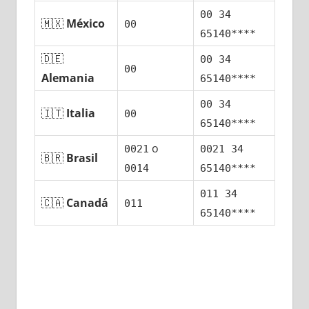
00 34
🇲🇽
México
00
65140****
🇩🇪
00 34
00
Alemania
65140****
00 34
🇮🇹
Italia
00
65140****
ο
0021
0021 34
🇧🇷
Brasil
0014
65140****
011 34
🇨🇦
Canadá
011
65140****