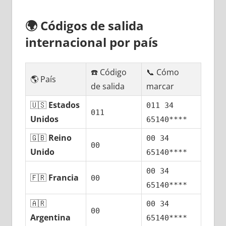
🌍
Códigos dе salida
internacional pοr país
☎️ Código
📞 Cómo
🌎 País
dе salida
marcar
🇺🇸
Estados
011 34
011
Unidos
65140****
🇬🇧
Reino
00 34
00
Unido
65140****
00 34
🇫🇷
Francia
00
65140****
🇦🇷
00 34
00
Argentina
65140****