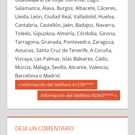
651400033
»
651400034
»
651400035
»
Salamanca, Álava, Burgos, Albacete, Cáceres,
651400036
»
651400037
»
651400038
»
Lleida, León, Ciudad Real, Valladolid, Huelva,
651400039
»
651400040
»
651400041
»
Cantabria, Castellón, Jaén, Badajoz, Navarra,
651400042
»
651400043
»
651400044
»
Toledo, Gipuzkoa, Almería, Córdoba, Girona,
651400045
»
651400046
»
651400047
»
Tarragona, Granada, Pontevedra, Zaragoza,
651400048
»
651400049
»
651400050
»
Asturias, Santa Cruz de Tenerife, A Coruña,
651400051
»
651400052
»
651400053
»
Vizcaya, Las Palmas, Islas Baleares, Cádiz,
651400054
»
651400055
»
651400056
»
Murcia, Málaga, Sevilla, Alicante, Valencia,
651400057
»
651400058
»
651400059
»
Barcelona o Madrid.
651400060
»
651400061
»
651400062
»
Navegación
65140
Entrada
Información del teléfono 61278****
651400063
»
651400064
»
651400065
»
anterior:
de
Siguiente
Información del teléfono 60343****
651400066
»
651400067
»
651400068
»
entrada:
entradas
651400069
»
651400070
»
651400071
»
651400072
»
651400073
»
651400074
»
651400075
»
651400076
»
651400077
»
DEJA UN COMENTARIO
651400078
»
651400079
»
651400080
»