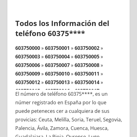
Todos los Información del
teléfono 60375****
603750000
»
603750001
»
603750002
»
603750003
»
603750004
»
603750005
»
603750006
»
603750007
»
603750008
»
603750009
»
603750010
»
603750011
»
603750012
»
603750013
»
603750014
»
603750015
»
603750016
»
603750017
»
El número de teléfono 60375****, es un
603750018
»
603750019
»
603750020
»
númer registrado en España por lo que
603750021
»
603750022
»
603750023
»
puede peteneces cer a cualquiera de sus
603750024
»
603750025
»
603750026
»
provicias: Ceuta, Melilla, Soria, Teruel, Segovia,
603750027
»
603750028
»
603750029
»
Palencia, Ávila, Zamora, Cuenca, Huesca,
603750030
»
603750031
»
603750032
»
Guadalajara, La Rioja, Ourense, Lugo,