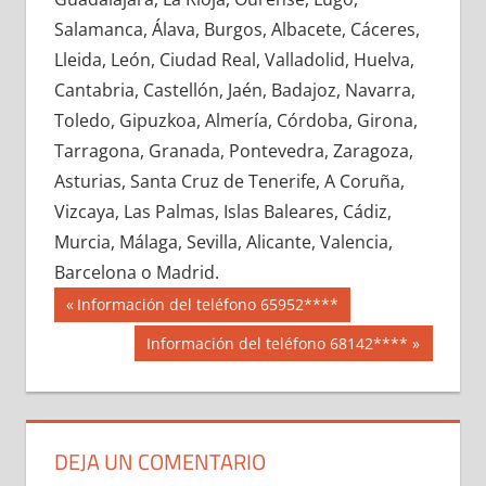
603750033
»
603750034
»
603750035
»
Salamanca, Álava, Burgos, Albacete, Cáceres,
603750036
»
603750037
»
603750038
»
Lleida, León, Ciudad Real, Valladolid, Huelva,
603750039
»
603750040
»
603750041
»
Cantabria, Castellón, Jaén, Badajoz, Navarra,
603750042
»
603750043
»
603750044
»
Toledo, Gipuzkoa, Almería, Córdoba, Girona,
603750045
»
603750046
»
603750047
»
Tarragona, Granada, Pontevedra, Zaragoza,
603750048
»
603750049
»
603750050
»
Asturias, Santa Cruz de Tenerife, A Coruña,
603750051
»
603750052
»
603750053
»
Vizcaya, Las Palmas, Islas Baleares, Cádiz,
603750054
»
603750055
»
603750056
»
Murcia, Málaga, Sevilla, Alicante, Valencia,
603750057
»
603750058
»
603750059
»
Barcelona o Madrid.
603750060
»
603750061
»
603750062
»
Navegación
60375
Entrada
Información del teléfono 65952****
603750063
»
603750064
»
603750065
»
anterior:
de
Siguiente
Información del teléfono 68142****
603750066
»
603750067
»
603750068
»
entrada:
entradas
603750069
»
603750070
»
603750071
»
603750072
»
603750073
»
603750074
»
603750075
»
603750076
»
603750077
»
DEJA UN COMENTARIO
603750078
»
603750079
»
603750080
»