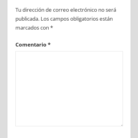
603750081
»
603750082
»
603750083
»
Tu dirección de correo electrónico no será
603750084
»
603750085
»
603750086
»
publicada.
Los campos obligatorios están
603750087
»
603750088
»
603750089
»
marcados con
*
603750090
»
603750091
»
603750092
»
603750093
»
603750094
»
603750095
»
Comentario
*
603750096
»
603750097
»
603750098
»
603750099
»
603750100
»
603750101
»
603750102
»
603750103
»
603750104
»
603750105
»
603750106
»
603750107
»
603750108
»
603750109
»
603750110
»
603750111
»
603750112
»
603750113
»
603750114
»
603750115
»
603750116
»
603750117
»
603750118
»
603750119
»
603750120
»
603750121
»
603750122
»
603750123
»
603750124
»
603750125
»
603750126
»
603750127
»
603750128
»