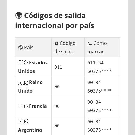
🌍
Códigos dе salida
internacional pοr país
☎️ Código
📞 Cómo
🌎 País
dе salida
marcar
🇺🇸
Estados
011 34
011
Unidos
60375****
🇬🇧
Reino
00 34
00
Unido
60375****
00 34
🇫🇷
Francia
00
60375****
🇦🇷
00 34
00
Argentina
60375****