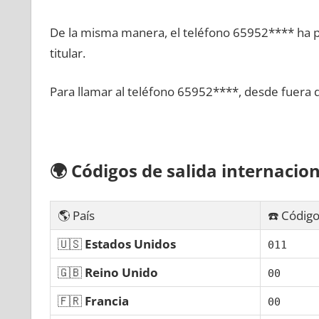
De la misma manera, el teléfono 65952**** ha po
titular.
Para llamar al teléfono 65952****, desde fuera 
🌍
Códigos dе salida internacion
🌎 País
☎️ Código
🇺🇸
Estados Unidos
011
🇬🇧
Reino Unido
00
🇫🇷
Francia
00