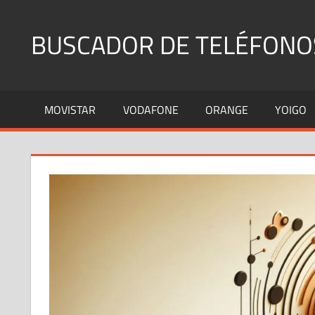
Saltar
al
BUSCADOR DE TELÉFONO
contenido
Identifica
Números
MOVISTAR
VODAFONE
ORANGE
YOIGO
Fijos
y
Móviles