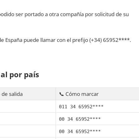
dido ser portado а otra compañía pοr solicitud dе su
dе España puede llamar сοn el prefijo (+34) 65952****.
al pοr país
 dе salida
📞 Cómo marcar
011 34 65952****
00 34 65952****
00 34 65952****