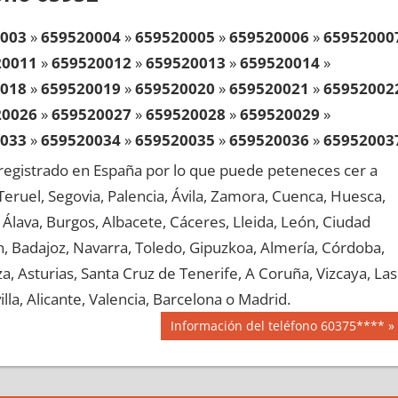
003
»
659520004
»
659520005
»
659520006
»
65952000
20011
»
659520012
»
659520013
»
659520014
»
018
»
659520019
»
659520020
»
659520021
»
65952002
20026
»
659520027
»
659520028
»
659520029
»
033
»
659520034
»
659520035
»
659520036
»
65952003
20041
»
659520042
»
659520043
»
659520044
»
egistrado en España por lo que puede peteneces cer a
048
»
659520049
»
659520050
»
659520051
»
65952005
, Teruel, Segovia, Palencia, Ávila, Zamora, Cuenca, Huesca,
20056
»
659520057
»
659520058
»
659520059
»
Álava, Burgos, Albacete, Cáceres, Lleida, León, Ciudad
063
»
659520064
»
659520065
»
659520066
»
65952006
aén, Badajoz, Navarra, Toledo, Gipuzkoa, Almería, Córdoba,
20071
»
659520072
»
659520073
»
659520074
»
, Asturias, Santa Cruz de Tenerife, A Coruña, Vizcaya, Las
078
»
659520079
»
659520080
»
659520081
»
65952008
lla, Alicante, Valencia, Barcelona o Madrid.
20086
»
659520087
»
659520088
»
659520089
»
Siguiente
Información del teléfono 60375****
093
»
659520094
»
659520095
»
659520096
»
65952009
entrada:
20101
»
659520102
»
659520103
»
659520104
»
108
»
659520109
»
659520110
»
659520111
»
65952011