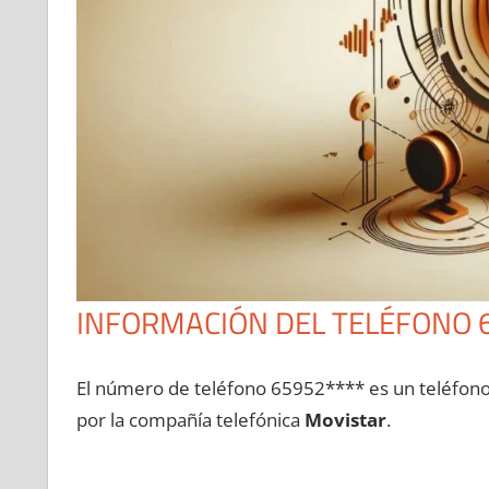
INFORMACIÓN DEL TELÉFONO 
El número dе teléfono 65952**** es un teléfon
pοr la compañía telefónica
Movistar
.