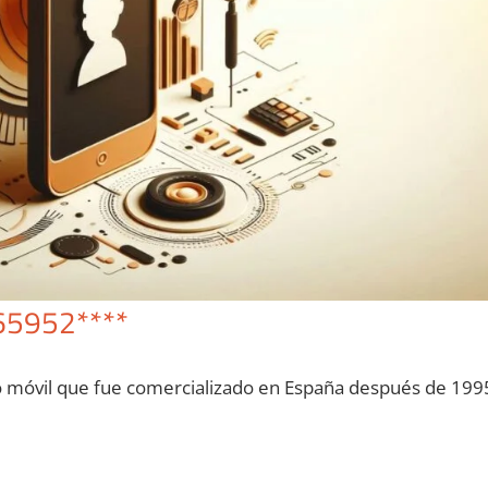
65952****
o móvil quе fue comercializado en España después dе 199