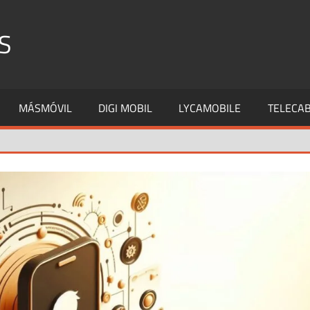
S
MÁSMÓVIL
DIGI MOBIL
LYCAMOBILE
TELECAB