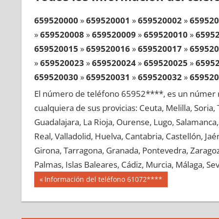
659520000
»
659520001
»
659520002
»
659520
»
659520008
»
659520009
»
659520010
»
6595
659520015
»
659520016
»
659520017
»
659520
»
659520023
»
659520024
»
659520025
»
6595
659520030
»
659520031
»
659520032
»
659520
»
659520038
»
659520039
»
659520040
»
6595
El número de teléfono 65952****, es un númer r
659520045
»
659520046
»
659520047
»
659520
cualquiera de sus provicias: Ceuta, Melilla, Soria
»
659520053
»
659520054
»
659520055
»
6595
Guadalajara, La Rioja, Ourense, Lugo, Salamanca, 
659520060
»
659520061
»
659520062
»
659520
Real, Valladolid, Huelva, Cantabria, Castellón, J
»
659520068
»
659520069
»
659520070
»
6595
Girona, Tarragona, Granada, Pontevedra, Zaragoza
659520075
»
659520076
»
659520077
»
659520
Palmas, Islas Baleares, Cádiz, Murcia, Málaga, Sevi
»
659520083
»
659520084
»
659520085
»
6595
Navegación
65952
Entrada
Información del teléfono 61072****
659520090
»
659520091
»
659520092
»
659520
anterior:
de
»
659520098
»
659520099
»
659520100
»
6595
entradas
659520105
»
659520106
»
659520107
»
659520