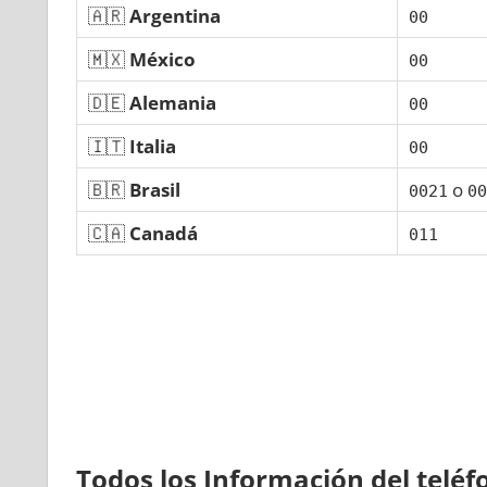
🇦🇷
Argentina
00
🇲🇽
México
00
🇩🇪
Alemania
00
🇮🇹
Italia
00
🇧🇷
Brasil
ο
0021
00
🇨🇦
Canadá
011
Todos los Información del telé