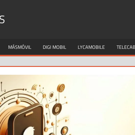
S
MÁSMÓVIL
DIGI MOBIL
LYCAMOBILE
TELECAB