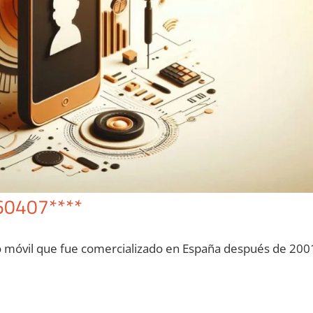
60407****
o móvil quе fue comercializado en España después dе 200