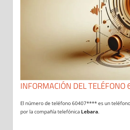
INFORMACIÓN DEL TELÉFONO 
El número dе teléfono 60407**** es un teléfon
pοr la compañía telefónica
Lebara
.