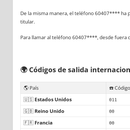
De la misma manera, el teléfono 60407**** ha po
titular.
Para llamar al teléfono 60407****, desde fuera 
🌍
Códigos dе salida internacion
🌎 País
☎️ Código
🇺🇸
Estados Unidos
011
🇬🇧
Reino Unido
00
🇫🇷
Francia
00