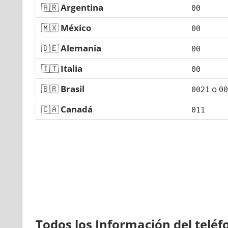
🇦🇷
Argentina
00
🇲🇽
México
00
🇩🇪
Alemania
00
🇮🇹
Italia
00
🇧🇷
Brasil
ο
0021
00
🇨🇦
Canadá
011
Todos los Información del telé