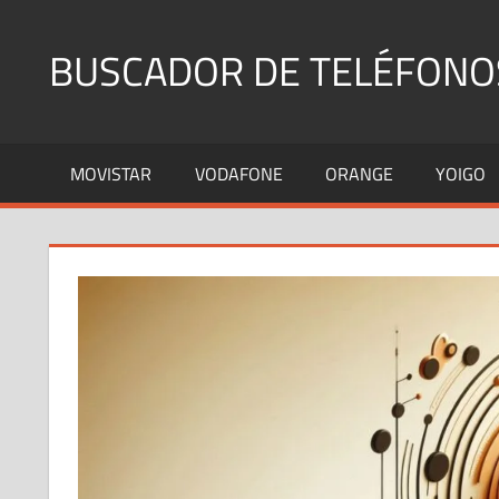
Saltar
al
BUSCADOR DE TELÉFONO
contenido
Identifica
Números
MOVISTAR
VODAFONE
ORANGE
YOIGO
Fijos
y
Móviles