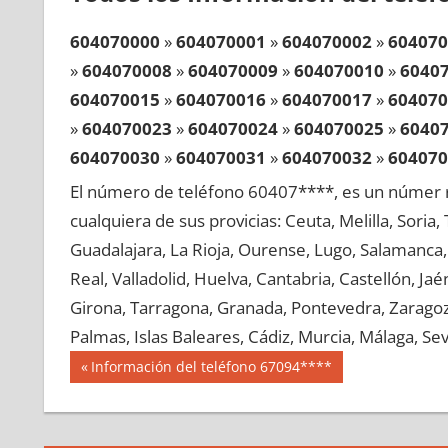
604070000
»
604070001
»
604070002
»
604070
»
604070008
»
604070009
»
604070010
»
6040
604070015
»
604070016
»
604070017
»
604070
»
604070023
»
604070024
»
604070025
»
6040
604070030
»
604070031
»
604070032
»
604070
»
604070038
»
604070039
»
604070040
»
6040
El número de teléfono 60407****, es un númer r
604070045
»
604070046
»
604070047
»
604070
cualquiera de sus provicias: Ceuta, Melilla, Soria
»
604070053
»
604070054
»
604070055
»
6040
Guadalajara, La Rioja, Ourense, Lugo, Salamanca, 
604070060
»
604070061
»
604070062
»
604070
Real, Valladolid, Huelva, Cantabria, Castellón, J
»
604070068
»
604070069
»
604070070
»
6040
Girona, Tarragona, Granada, Pontevedra, Zaragoza
604070075
»
604070076
»
604070077
»
604070
Palmas, Islas Baleares, Cádiz, Murcia, Málaga, Sevi
»
604070083
»
604070084
»
604070085
»
6040
Navegación
60407
Entrada
Información del teléfono 67094****
604070090
»
604070091
»
604070092
»
604070
anterior:
de
»
604070098
»
604070099
»
604070100
»
6040
entradas
604070105
»
604070106
»
604070107
»
604070