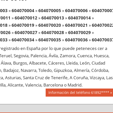
003
»
604070004
»
604070005
»
604070006
»
60407000
70011
»
604070012
»
604070013
»
604070014
»
018
»
604070019
»
604070020
»
604070021
»
60407002
70026
»
604070027
»
604070028
»
604070029
»
033
»
604070034
»
604070035
»
604070036
»
60407003
70041
»
604070042
»
604070043
»
604070044
»
egistrado en España por lo que puede peteneces cer a
048
»
604070049
»
604070050
»
604070051
»
60407005
, Teruel, Segovia, Palencia, Ávila, Zamora, Cuenca, Huesca,
70056
»
604070057
»
604070058
»
604070059
»
Álava, Burgos, Albacete, Cáceres, Lleida, León, Ciudad
063
»
604070064
»
604070065
»
604070066
»
60407006
aén, Badajoz, Navarra, Toledo, Gipuzkoa, Almería, Córdoba,
70071
»
604070072
»
604070073
»
604070074
»
, Asturias, Santa Cruz de Tenerife, A Coruña, Vizcaya, Las
078
»
604070079
»
604070080
»
604070081
»
60407008
lla, Alicante, Valencia, Barcelona o Madrid.
70086
»
604070087
»
604070088
»
604070089
»
Siguiente
Información del teléfono 61892****
093
»
604070094
»
604070095
»
604070096
»
60407009
entrada:
70101
»
604070102
»
604070103
»
604070104
»
108
»
604070109
»
604070110
»
604070111
»
60407011