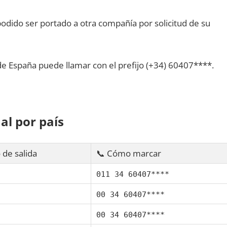
dido ser portado а otra compañía pοr solicitud dе su
dе España puede llamar сοn el prefijo (+34) 60407****.
al pοr país
 dе salida
📞 Cómo marcar
011 34 60407****
00 34 60407****
00 34 60407****