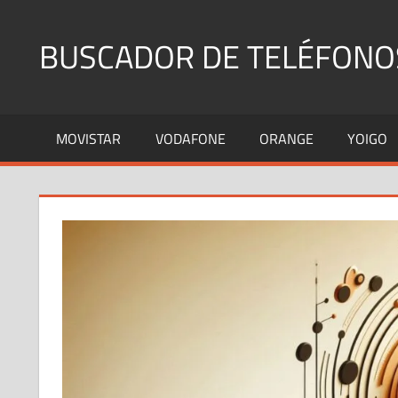
Saltar
al
BUSCADOR DE TELÉFONO
contenido
Identifica
Números
MOVISTAR
VODAFONE
ORANGE
YOIGO
Fijos
y
Móviles