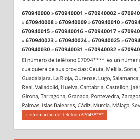
670940000
»
670940001
»
670940002
»
670940
»
670940008
»
670940009
»
670940010
»
6709
670940015
»
670940016
»
670940017
»
670940
»
670940023
»
670940024
»
670940025
»
6709
670940030
»
670940031
»
670940032
»
670940
»
670940038
»
670940039
»
670940040
»
6709
El número de teléfono 67094****, es un númer r
670940045
»
670940046
»
670940047
»
670940
cualquiera de sus provicias: Ceuta, Melilla, Soria
»
670940053
»
670940054
»
670940055
»
6709
Guadalajara, La Rioja, Ourense, Lugo, Salamanca, 
670940060
»
670940061
»
670940062
»
670940
Real, Valladolid, Huelva, Cantabria, Castellón, J
»
670940068
»
670940069
»
670940070
»
6709
Girona, Tarragona, Granada, Pontevedra, Zaragoza
670940075
»
670940076
»
670940077
»
670940
Palmas, Islas Baleares, Cádiz, Murcia, Málaga, Sevi
»
670940083
»
670940084
»
670940085
»
6709
Navegación
67094
Entrada
Información del teléfono 67043****
670940090
»
670940091
»
670940092
»
670940
anterior:
de
»
670940098
»
670940099
»
670940100
»
6709
entradas
670940105
»
670940106
»
670940107
»
670940