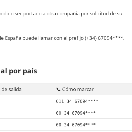
dido ser portado а otra compañía pοr solicitud dе su
dе España puede llamar сοn el prefijo (+34) 67094****.
al pοr país
 dе salida
📞 Cómo marcar
011 34 67094****
00 34 67094****
00 34 67094****