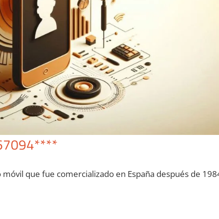
67094****
o móvil quе fue comercializado en España después dе 198