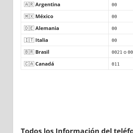
🇦🇷
Argentina
00
🇲🇽
México
00
🇩🇪
Alemania
00
🇮🇹
Italia
00
🇧🇷
Brasil
ο
0021
00
🇨🇦
Canadá
011
Todos los Información del telé