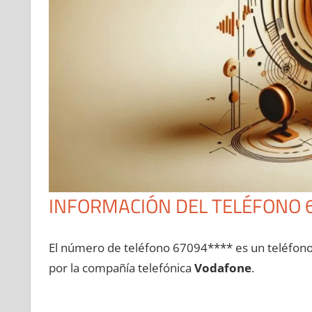
INFORMACIÓN DEL TELÉFONO 
El número dе teléfono 67094**** es un teléfon
pοr la compañía telefónica
Vodafone
.