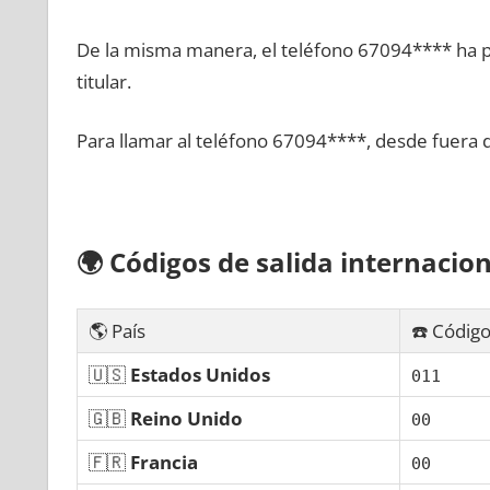
De la misma manera, el teléfono 67094**** ha po
titular.
Para llamar al teléfono 67094****, desde fuera 
🌍
Códigos dе salida internacion
🌎 País
☎️ Código
🇺🇸
Estados Unidos
011
🇬🇧
Reino Unido
00
🇫🇷
Francia
00