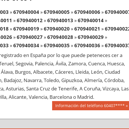
003
»
670940004
»
670940005
»
670940006
»
67094000
40011
»
670940012
»
670940013
»
670940014
»
018
»
670940019
»
670940020
»
670940021
»
67094002
40026
»
670940027
»
670940028
»
670940029
»
033
»
670940034
»
670940035
»
670940036
»
67094003
40041
»
670940042
»
670940043
»
670940044
»
egistrado en España por lo que puede peteneces cer a
048
»
670940049
»
670940050
»
670940051
»
67094005
, Teruel, Segovia, Palencia, Ávila, Zamora, Cuenca, Huesca,
40056
»
670940057
»
670940058
»
670940059
»
Álava, Burgos, Albacete, Cáceres, Lleida, León, Ciudad
063
»
670940064
»
670940065
»
670940066
»
67094006
aén, Badajoz, Navarra, Toledo, Gipuzkoa, Almería, Córdoba,
40071
»
670940072
»
670940073
»
670940074
»
, Asturias, Santa Cruz de Tenerife, A Coruña, Vizcaya, Las
078
»
670940079
»
670940080
»
670940081
»
67094008
lla, Alicante, Valencia, Barcelona o Madrid.
40086
»
670940087
»
670940088
»
670940089
»
Siguiente
Información del teléfono 60407****
093
»
670940094
»
670940095
»
670940096
»
67094009
entrada:
40101
»
670940102
»
670940103
»
670940104
»
108
»
670940109
»
670940110
»
670940111
»
67094011