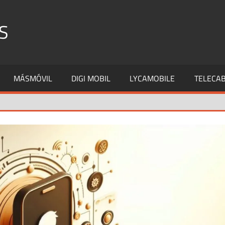
S
MÁSMÓVIL
DIGI MOBIL
LYCAMOBILE
TELECAB