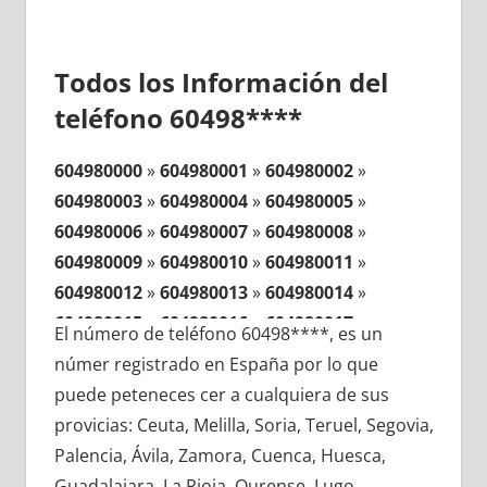
Todos los Información del
teléfono 60498****
604980000
»
604980001
»
604980002
»
604980003
»
604980004
»
604980005
»
604980006
»
604980007
»
604980008
»
604980009
»
604980010
»
604980011
»
604980012
»
604980013
»
604980014
»
604980015
»
604980016
»
604980017
»
El número de teléfono 60498****, es un
604980018
»
604980019
»
604980020
»
númer registrado en España por lo que
604980021
»
604980022
»
604980023
»
puede peteneces cer a cualquiera de sus
604980024
»
604980025
»
604980026
»
provicias: Ceuta, Melilla, Soria, Teruel, Segovia,
604980027
»
604980028
»
604980029
»
Palencia, Ávila, Zamora, Cuenca, Huesca,
604980030
»
604980031
»
604980032
»
Guadalajara, La Rioja, Ourense, Lugo,