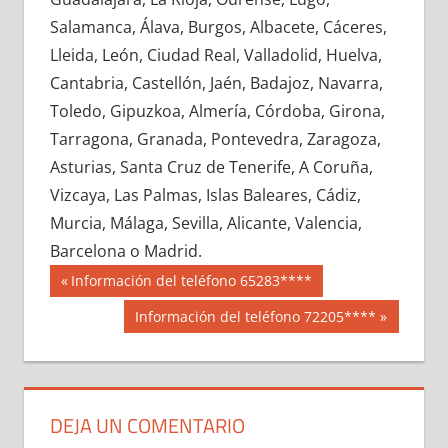
604980033
»
604980034
»
604980035
»
Salamanca, Álava, Burgos, Albacete, Cáceres,
604980036
»
604980037
»
604980038
»
Lleida, León, Ciudad Real, Valladolid, Huelva,
604980039
»
604980040
»
604980041
»
Cantabria, Castellón, Jaén, Badajoz, Navarra,
604980042
»
604980043
»
604980044
»
Toledo, Gipuzkoa, Almería, Córdoba, Girona,
604980045
»
604980046
»
604980047
»
Tarragona, Granada, Pontevedra, Zaragoza,
604980048
»
604980049
»
604980050
»
Asturias, Santa Cruz de Tenerife, A Coruña,
604980051
»
604980052
»
604980053
»
Vizcaya, Las Palmas, Islas Baleares, Cádiz,
604980054
»
604980055
»
604980056
»
Murcia, Málaga, Sevilla, Alicante, Valencia,
604980057
»
604980058
»
604980059
»
Barcelona o Madrid.
604980060
»
604980061
»
604980062
»
Navegación
60498
Entrada
Información del teléfono 65283****
604980063
»
604980064
»
604980065
»
anterior:
de
Siguiente
Información del teléfono 72205****
604980066
»
604980067
»
604980068
»
entrada:
entradas
604980069
»
604980070
»
604980071
»
604980072
»
604980073
»
604980074
»
604980075
»
604980076
»
604980077
»
DEJA UN COMENTARIO
604980078
»
604980079
»
604980080
»