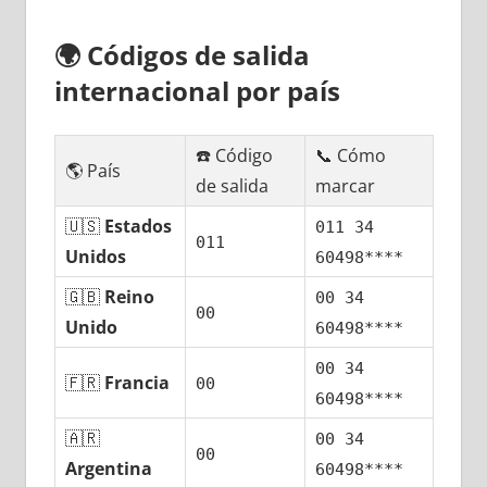
🌍
Códigos dе salida
internacional pοr país
☎️ Código
📞 Cómo
🌎 País
dе salida
marcar
🇺🇸
Estados
011 34
011
Unidos
60498****
🇬🇧
Reino
00 34
00
Unido
60498****
00 34
🇫🇷
Francia
00
60498****
🇦🇷
00 34
00
Argentina
60498****