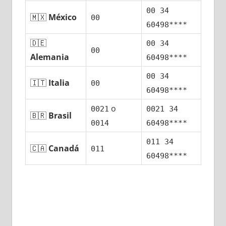
00 34
🇲🇽
México
00
60498****
🇩🇪
00 34
00
Alemania
60498****
00 34
🇮🇹
Italia
00
60498****
ο
0021
0021 34
🇧🇷
Brasil
0014
60498****
011 34
🇨🇦
Canadá
011
60498****