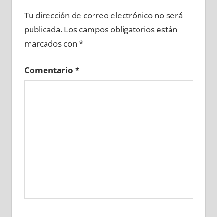
604980081
»
604980082
»
604980083
»
Tu dirección de correo electrónico no será
604980084
»
604980085
»
604980086
»
publicada.
Los campos obligatorios están
604980087
»
604980088
»
604980089
»
marcados con
*
604980090
»
604980091
»
604980092
»
604980093
»
604980094
»
604980095
»
Comentario
*
604980096
»
604980097
»
604980098
»
604980099
»
604980100
»
604980101
»
604980102
»
604980103
»
604980104
»
604980105
»
604980106
»
604980107
»
604980108
»
604980109
»
604980110
»
604980111
»
604980112
»
604980113
»
604980114
»
604980115
»
604980116
»
604980117
»
604980118
»
604980119
»
604980120
»
604980121
»
604980122
»
604980123
»
604980124
»
604980125
»
604980126
»
604980127
»
604980128
»