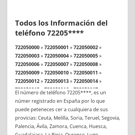
Todos los Información del
teléfono 72205****
722050000
»
722050001
»
722050002
»
722050003
»
722050004
»
722050005
»
722050006
»
722050007
»
722050008
»
722050009
»
722050010
»
722050011
»
722050012
»
722050013
»
722050014
»
722050015
»
722050016
»
722050017
»
El número de teléfono 72205****, es un
722050018
»
722050019
»
722050020
»
númer registrado en España por lo que
722050021
»
722050022
»
722050023
»
puede peteneces cer a cualquiera de sus
722050024
»
722050025
»
722050026
»
provicias: Ceuta, Melilla, Soria, Teruel, Segovia,
722050027
»
722050028
»
722050029
»
Palencia, Ávila, Zamora, Cuenca, Huesca,
722050030
»
722050031
»
722050032
»
Guadalajara, La Rioja, Ourense, Lugo,