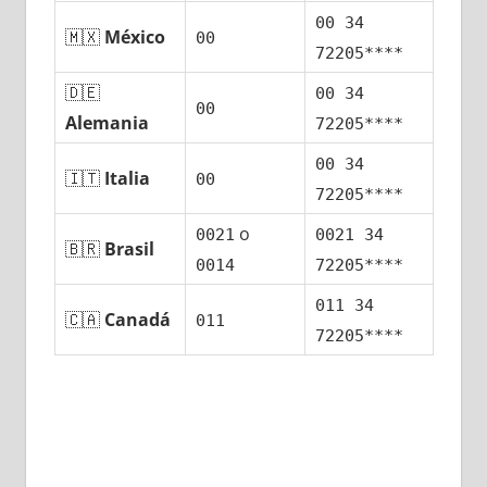
00 34
🇲🇽
México
00
72205****
🇩🇪
00 34
00
Alemania
72205****
00 34
🇮🇹
Italia
00
72205****
ο
0021
0021 34
🇧🇷
Brasil
0014
72205****
011 34
🇨🇦
Canadá
011
72205****