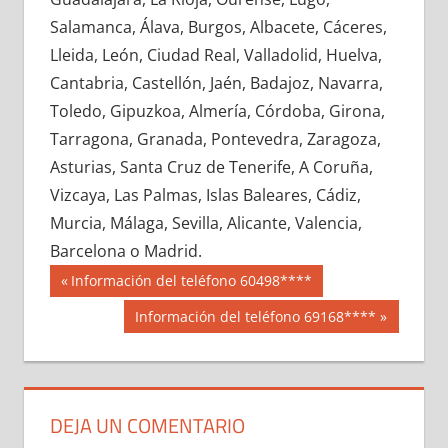
722050033
»
722050034
»
722050035
»
Salamanca, Álava, Burgos, Albacete, Cáceres,
722050036
»
722050037
»
722050038
»
Lleida, León, Ciudad Real, Valladolid, Huelva,
722050039
»
722050040
»
722050041
»
Cantabria, Castellón, Jaén, Badajoz, Navarra,
722050042
»
722050043
»
722050044
»
Toledo, Gipuzkoa, Almería, Córdoba, Girona,
722050045
»
722050046
»
722050047
»
Tarragona, Granada, Pontevedra, Zaragoza,
722050048
»
722050049
»
722050050
»
Asturias, Santa Cruz de Tenerife, A Coruña,
722050051
»
722050052
»
722050053
»
Vizcaya, Las Palmas, Islas Baleares, Cádiz,
722050054
»
722050055
»
722050056
»
Murcia, Málaga, Sevilla, Alicante, Valencia,
722050057
»
722050058
»
722050059
»
Barcelona o Madrid.
722050060
»
722050061
»
722050062
»
Navegación
72205
Entrada
Información del teléfono 60498****
722050063
»
722050064
»
722050065
»
anterior:
de
Siguiente
Información del teléfono 69168****
722050066
»
722050067
»
722050068
»
entrada:
entradas
722050069
»
722050070
»
722050071
»
722050072
»
722050073
»
722050074
»
722050075
»
722050076
»
722050077
»
DEJA UN COMENTARIO
722050078
»
722050079
»
722050080
»