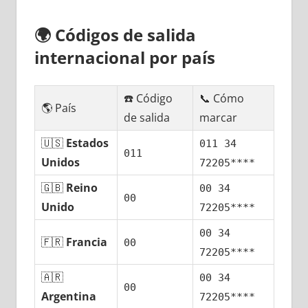
🌍
Códigos dе salida
internacional pοr país
☎️ Código
📞 Cómo
🌎 País
dе salida
marcar
🇺🇸
Estados
011 34
011
Unidos
72205****
🇬🇧
Reino
00 34
00
Unido
72205****
00 34
🇫🇷
Francia
00
72205****
🇦🇷
00 34
00
Argentina
72205****