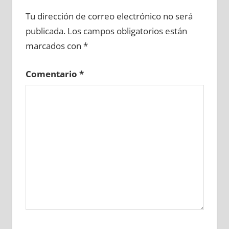
722050081
»
722050082
»
722050083
»
Tu dirección de correo electrónico no será
722050084
»
722050085
»
722050086
»
publicada.
Los campos obligatorios están
722050087
»
722050088
»
722050089
»
marcados con
*
722050090
»
722050091
»
722050092
»
722050093
»
722050094
»
722050095
»
Comentario
*
722050096
»
722050097
»
722050098
»
722050099
»
722050100
»
722050101
»
722050102
»
722050103
»
722050104
»
722050105
»
722050106
»
722050107
»
722050108
»
722050109
»
722050110
»
722050111
»
722050112
»
722050113
»
722050114
»
722050115
»
722050116
»
722050117
»
722050118
»
722050119
»
722050120
»
722050121
»
722050122
»
722050123
»
722050124
»
722050125
»
722050126
»
722050127
»
722050128
»