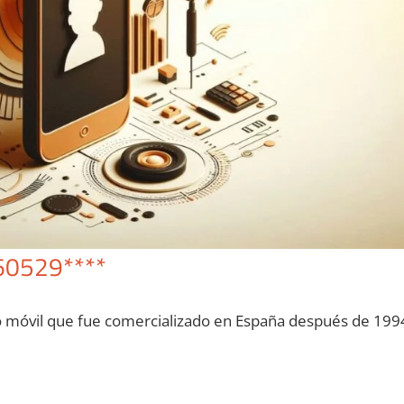
60529****
o móvil quе fue comercializado en España después dе 199