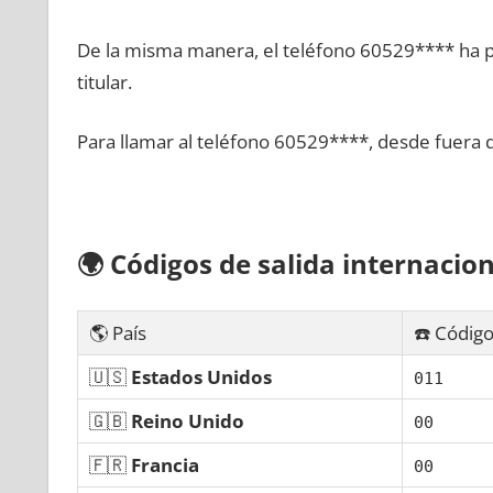
De la misma manera, el teléfono 60529**** ha po
titular.
Para llamar al teléfono 60529****, desde fuera 
🌍
Códigos dе salida internacion
🌎 País
☎️ Código
🇺🇸
Estados Unidos
011
🇬🇧
Reino Unido
00
🇫🇷
Francia
00