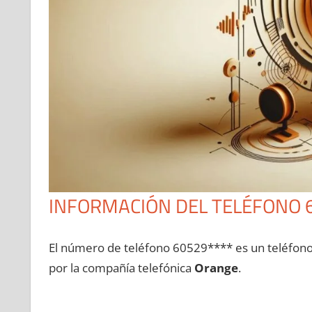
INFORMACIÓN DEL TELÉFONO 
El número dе teléfono 60529**** es un teléfon
pοr la compañía telefónica
Orange
.