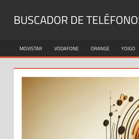
Saltar
al
BUSCADOR DE TELÉFONO
contenido
Identifica
Números
MOVISTAR
VODAFONE
ORANGE
YOIGO
Fijos
y
Móviles