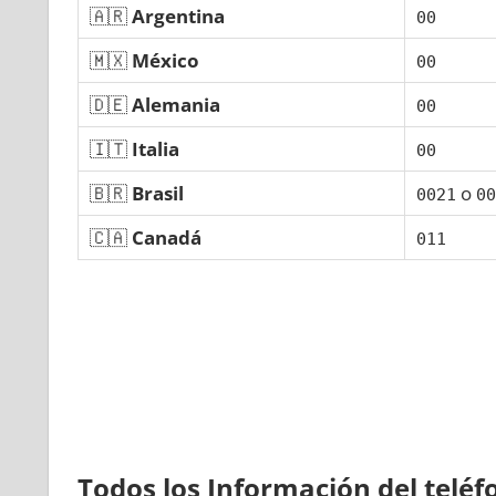
🇦🇷
Argentina
00
🇲🇽
México
00
🇩🇪
Alemania
00
🇮🇹
Italia
00
🇧🇷
Brasil
ο
0021
00
🇨🇦
Canadá
011
Todos los Información del telé