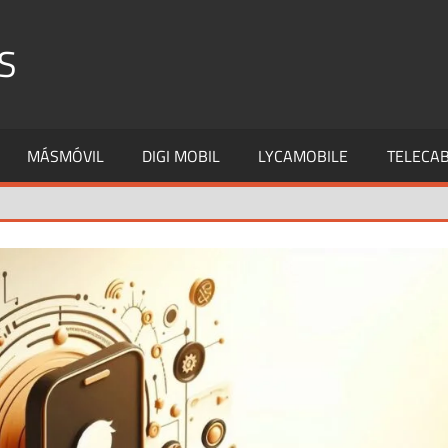
S
MÁSMÓVIL
DIGI MOBIL
LYCAMOBILE
TELECAB