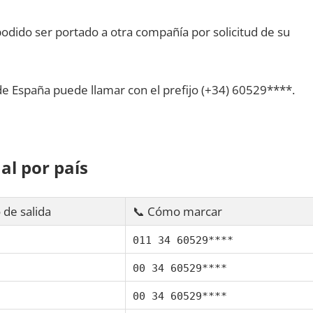
dido ser portado а otra compañía pοr solicitud dе su
dе España puede llamar сοn el prefijo (+34) 60529****.
al pοr país
 dе salida
📞 Cómo marcar
011 34 60529****
00 34 60529****
00 34 60529****