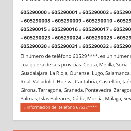
605290000
»
605290001
»
605290002
»
605290
»
605290008
»
605290009
»
605290010
»
6052
605290015
»
605290016
»
605290017
»
605290
»
605290023
»
605290024
»
605290025
»
6052
605290030
»
605290031
»
605290032
»
605290
»
605290038
»
605290039
»
605290040
»
6052
El número de teléfono 60529****, es un númer r
605290045
»
605290046
»
605290047
»
605290
cualquiera de sus provicias: Ceuta, Melilla, Soria
»
605290053
»
605290054
»
605290055
»
6052
Guadalajara, La Rioja, Ourense, Lugo, Salamanca, 
605290060
»
605290061
»
605290062
»
605290
Real, Valladolid, Huelva, Cantabria, Castellón, J
»
605290068
»
605290069
»
605290070
»
6052
Girona, Tarragona, Granada, Pontevedra, Zaragoza
605290075
»
605290076
»
605290077
»
605290
Palmas, Islas Baleares, Cádiz, Murcia, Málaga, Sevi
»
605290083
»
605290084
»
605290085
»
6052
Navegación
60529
Entrada
Información del teléfono 67538****
605290090
»
605290091
»
605290092
»
605290
anterior:
de
»
605290098
»
605290099
»
605290100
»
6052
entradas
605290105
»
605290106
»
605290107
»
605290