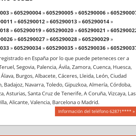
003
»
605290004
»
605290005
»
605290006
»
60529000
90011
»
605290012
»
605290013
»
605290014
»
018
»
605290019
»
605290020
»
605290021
»
60529002
90026
»
605290027
»
605290028
»
605290029
»
033
»
605290034
»
605290035
»
605290036
»
60529003
90041
»
605290042
»
605290043
»
605290044
»
egistrado en España por lo que puede peteneces cer a
048
»
605290049
»
605290050
»
605290051
»
60529005
, Teruel, Segovia, Palencia, Ávila, Zamora, Cuenca, Huesca,
90056
»
605290057
»
605290058
»
605290059
»
Álava, Burgos, Albacete, Cáceres, Lleida, León, Ciudad
063
»
605290064
»
605290065
»
605290066
»
60529006
aén, Badajoz, Navarra, Toledo, Gipuzkoa, Almería, Córdoba,
90071
»
605290072
»
605290073
»
605290074
»
, Asturias, Santa Cruz de Tenerife, A Coruña, Vizcaya, Las
078
»
605290079
»
605290080
»
605290081
»
60529008
lla, Alicante, Valencia, Barcelona o Madrid.
90086
»
605290087
»
605290088
»
605290089
»
Siguiente
Información del teléfono 62871****
093
»
605290094
»
605290095
»
605290096
»
60529009
entrada:
90101
»
605290102
»
605290103
»
605290104
»
108
»
605290109
»
605290110
»
605290111
»
60529011