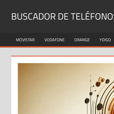
Saltar
al
BUSCADOR DE TELÉFONO
contenido
Identifica
Números
MOVISTAR
VODAFONE
ORANGE
YOIGO
Fijos
y
Móviles