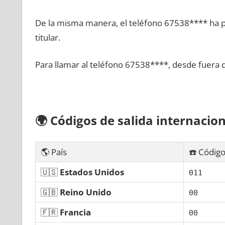
De la misma manera, el teléfono 67538**** ha po
titular.
Para llamar al teléfono 67538****, desde fuera 
🌍
Códigos dе salida internacion
🌎 País
☎️ Código
🇺🇸
Estados Unidos
011
🇬🇧
Reino Unido
00
🇫🇷
Francia
00