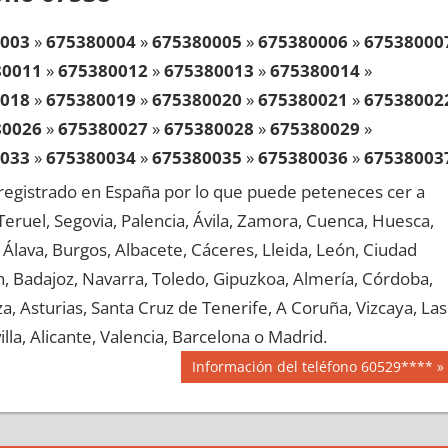
003
»
675380004
»
675380005
»
675380006
»
67538000
80011
»
675380012
»
675380013
»
675380014
»
018
»
675380019
»
675380020
»
675380021
»
67538002
80026
»
675380027
»
675380028
»
675380029
»
033
»
675380034
»
675380035
»
675380036
»
67538003
80041
»
675380042
»
675380043
»
675380044
»
egistrado en España por lo que puede peteneces cer a
048
»
675380049
»
675380050
»
675380051
»
67538005
, Teruel, Segovia, Palencia, Ávila, Zamora, Cuenca, Huesca,
80056
»
675380057
»
675380058
»
675380059
»
Álava, Burgos, Albacete, Cáceres, Lleida, León, Ciudad
063
»
675380064
»
675380065
»
675380066
»
67538006
aén, Badajoz, Navarra, Toledo, Gipuzkoa, Almería, Córdoba,
80071
»
675380072
»
675380073
»
675380074
»
, Asturias, Santa Cruz de Tenerife, A Coruña, Vizcaya, Las
078
»
675380079
»
675380080
»
675380081
»
67538008
lla, Alicante, Valencia, Barcelona o Madrid.
80086
»
675380087
»
675380088
»
675380089
»
Siguiente
Información del teléfono 60529****
093
»
675380094
»
675380095
»
675380096
»
67538009
entrada:
80101
»
675380102
»
675380103
»
675380104
»
108
»
675380109
»
675380110
»
675380111
»
67538011