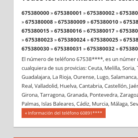
675380000
»
675380001
»
675380002
»
675380
»
675380008
»
675380009
»
675380010
»
6753
675380015
»
675380016
»
675380017
»
675380
»
675380023
»
675380024
»
675380025
»
6753
675380030
»
675380031
»
675380032
»
675380
»
675380038
»
675380039
»
675380040
»
6753
El número de teléfono 67538****, es un númer r
675380045
»
675380046
»
675380047
»
675380
cualquiera de sus provicias: Ceuta, Melilla, Soria
»
675380053
»
675380054
»
675380055
»
6753
Guadalajara, La Rioja, Ourense, Lugo, Salamanca, 
675380060
»
675380061
»
675380062
»
675380
Real, Valladolid, Huelva, Cantabria, Castellón, J
»
675380068
»
675380069
»
675380070
»
6753
Girona, Tarragona, Granada, Pontevedra, Zaragoza
675380075
»
675380076
»
675380077
»
675380
Palmas, Islas Baleares, Cádiz, Murcia, Málaga, Sevi
»
675380083
»
675380084
»
675380085
»
6753
Navegación
67538
Entrada
Información del teléfono 60891****
675380090
»
675380091
»
675380092
»
675380
anterior:
de
»
675380098
»
675380099
»
675380100
»
6753
entradas
675380105
»
675380106
»
675380107
»
675380