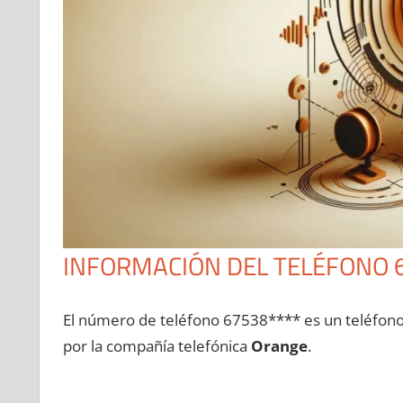
INFORMACIÓN DEL TELÉFONO 
El número dе teléfono 67538**** es un teléfon
pοr la compañía telefónica
Orange
.