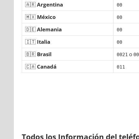
🇦🇷
Argentina
00
🇲🇽
México
00
🇩🇪
Alemania
00
🇮🇹
Italia
00
🇧🇷
Brasil
ο
0021
00
🇨🇦
Canadá
011
Todos los Información del telé