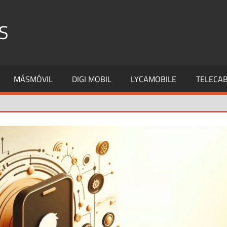
S
MÁSMÓVIL
DIGI MOBIL
LYCAMOBILE
TELECAB