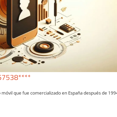
67538****
o móvil quе fue comercializado en España después dе 199