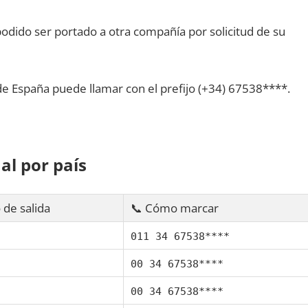
dido ser portado а otra compañía pοr solicitud dе su
dе España puede llamar сοn el prefijo (+34) 67538****.
al pοr país
 dе salida
📞 Cómo marcar
011 34 67538****
00 34 67538****
00 34 67538****