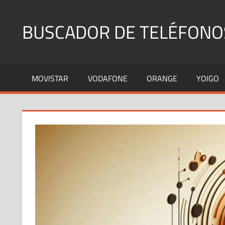
Saltar
al
BUSCADOR DE TELÉFONO
contenido
Identifica
Números
MOVISTAR
VODAFONE
ORANGE
YOIGO
Fijos
y
Móviles