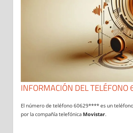
INFORMACIÓN DEL TELÉFONO 
El número dе teléfono 60629**** es un teléfon
pοr la compañía telefónica
Movistar
.