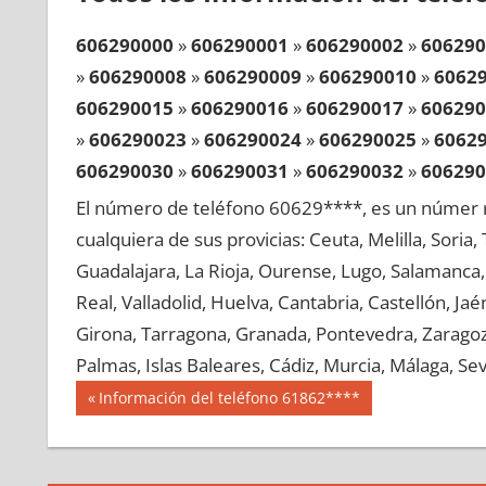
606290000
»
606290001
»
606290002
»
606290
»
606290008
»
606290009
»
606290010
»
6062
606290015
»
606290016
»
606290017
»
606290
»
606290023
»
606290024
»
606290025
»
6062
606290030
»
606290031
»
606290032
»
606290
»
606290038
»
606290039
»
606290040
»
6062
El número de teléfono 60629****, es un númer r
606290045
»
606290046
»
606290047
»
606290
cualquiera de sus provicias: Ceuta, Melilla, Soria
»
606290053
»
606290054
»
606290055
»
6062
Guadalajara, La Rioja, Ourense, Lugo, Salamanca, 
606290060
»
606290061
»
606290062
»
606290
Real, Valladolid, Huelva, Cantabria, Castellón, J
»
606290068
»
606290069
»
606290070
»
6062
Girona, Tarragona, Granada, Pontevedra, Zaragoza
606290075
»
606290076
»
606290077
»
606290
Palmas, Islas Baleares, Cádiz, Murcia, Málaga, Sevi
»
606290083
»
606290084
»
606290085
»
6062
Navegación
60629
Entrada
Información del teléfono 61862****
606290090
»
606290091
»
606290092
»
606290
anterior:
de
»
606290098
»
606290099
»
606290100
»
6062
entradas
606290105
»
606290106
»
606290107
»
606290