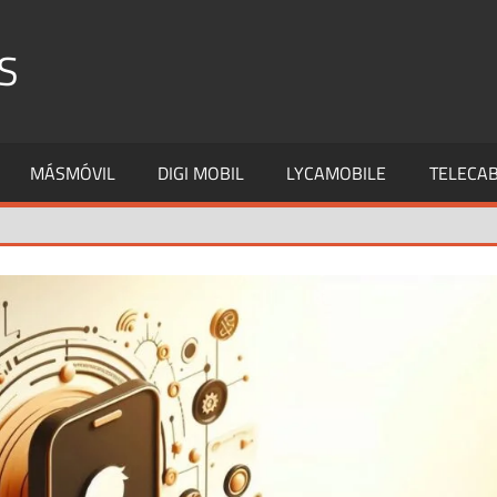
S
MÁSMÓVIL
DIGI MOBIL
LYCAMOBILE
TELECAB