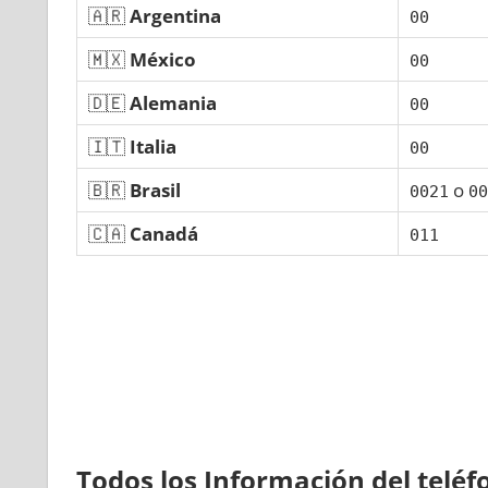
🇦🇷
Argentina
00
🇲🇽
México
00
🇩🇪
Alemania
00
🇮🇹
Italia
00
🇧🇷
Brasil
ο
0021
00
🇨🇦
Canadá
011
Todos los Información del telé