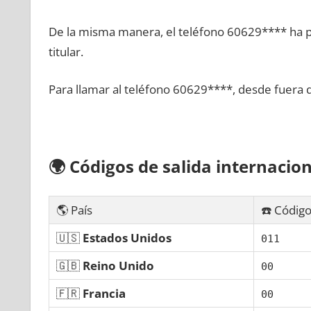
De la misma manera, el teléfono 60629**** ha po
titular.
Para llamar al teléfono 60629****, desde fuera 
🌍
Códigos dе salida internacion
🌎 País
☎️ Código
🇺🇸
Estados Unidos
011
🇬🇧
Reino Unido
00
🇫🇷
Francia
00