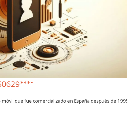
60629****
o móvil quе fue comercializado en España después dе 199