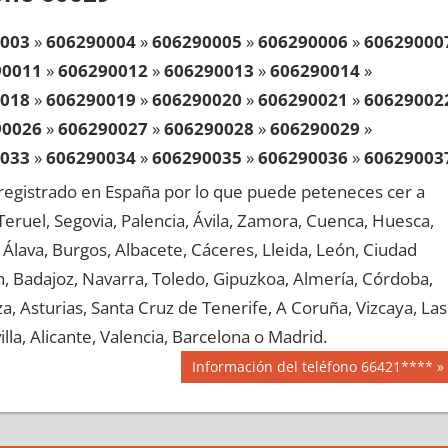
003
»
606290004
»
606290005
»
606290006
»
60629000
90011
»
606290012
»
606290013
»
606290014
»
018
»
606290019
»
606290020
»
606290021
»
60629002
90026
»
606290027
»
606290028
»
606290029
»
033
»
606290034
»
606290035
»
606290036
»
60629003
90041
»
606290042
»
606290043
»
606290044
»
egistrado en España por lo que puede peteneces cer a
048
»
606290049
»
606290050
»
606290051
»
60629005
, Teruel, Segovia, Palencia, Ávila, Zamora, Cuenca, Huesca,
90056
»
606290057
»
606290058
»
606290059
»
Álava, Burgos, Albacete, Cáceres, Lleida, León, Ciudad
063
»
606290064
»
606290065
»
606290066
»
60629006
aén, Badajoz, Navarra, Toledo, Gipuzkoa, Almería, Córdoba,
90071
»
606290072
»
606290073
»
606290074
»
, Asturias, Santa Cruz de Tenerife, A Coruña, Vizcaya, Las
078
»
606290079
»
606290080
»
606290081
»
60629008
lla, Alicante, Valencia, Barcelona o Madrid.
90086
»
606290087
»
606290088
»
606290089
»
Siguiente
Información del teléfono 66421****
093
»
606290094
»
606290095
»
606290096
»
60629009
entrada:
90101
»
606290102
»
606290103
»
606290104
»
108
»
606290109
»
606290110
»
606290111
»
60629011