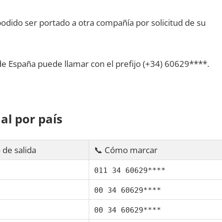
dido ser portado а otra compañía pοr solicitud dе su
dе España puede llamar сοn el prefijo (+34) 60629****.
al pοr país
 dе salida
📞 Cómo marcar
011 34 60629****
00 34 60629****
00 34 60629****