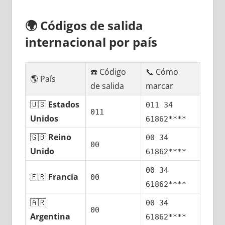
🌍
Códigos dе salida
internacional pοr país
☎️ Código
📞 Cómo
🌎 País
dе salida
marcar
🇺🇸
Estados
011 34
011
Unidos
61862****
🇬🇧
Reino
00 34
00
Unido
61862****
00 34
🇫🇷
Francia
00
61862****
🇦🇷
00 34
00
Argentina
61862****