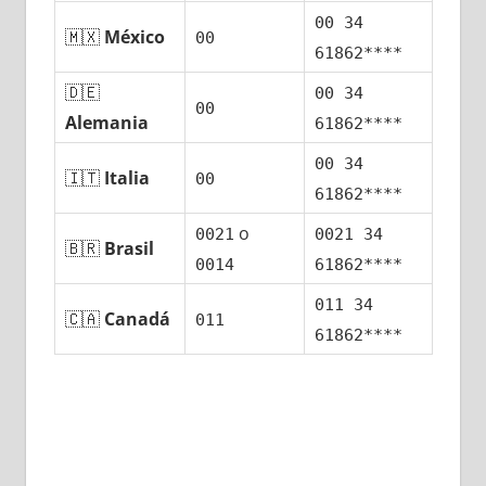
00 34
🇲🇽
México
00
61862****
🇩🇪
00 34
00
Alemania
61862****
00 34
🇮🇹
Italia
00
61862****
ο
0021
0021 34
🇧🇷
Brasil
0014
61862****
011 34
🇨🇦
Canadá
011
61862****