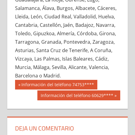
618620033
»
618620034
»
618620035
»
Salamanca, Álava, Burgos, Albacete, Cáceres,
618620036
»
618620037
»
618620038
»
Lleida, León, Ciudad Real, Valladolid, Huelva,
618620039
»
618620040
»
618620041
»
Cantabria, Castellón, Jaén, Badajoz, Navarra,
618620042
»
618620043
»
618620044
»
Toledo, Gipuzkoa, Almería, Córdoba, Girona,
618620045
»
618620046
»
618620047
»
Tarragona, Granada, Pontevedra, Zaragoza,
618620048
»
618620049
»
618620050
»
Asturias, Santa Cruz de Tenerife, A Coruña,
618620051
»
618620052
»
618620053
»
Vizcaya, Las Palmas, Islas Baleares, Cádiz,
618620054
»
618620055
»
618620056
»
Murcia, Málaga, Sevilla, Alicante, Valencia,
618620057
»
618620058
»
618620059
»
Barcelona o Madrid.
618620060
»
618620061
»
618620062
»
Navegación
61862
Entrada
Información del teléfono 74753****
618620063
»
618620064
»
618620065
»
anterior:
de
Siguiente
Información del teléfono 60629****
618620066
»
618620067
»
618620068
»
entrada:
entradas
618620069
»
618620070
»
618620071
»
618620072
»
618620073
»
618620074
»
618620075
»
618620076
»
618620077
»
DEJA UN COMENTARIO
618620078
»
618620079
»
618620080
»