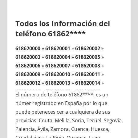
Todos los Información del
teléfono 61862****
618620000
»
618620001
»
618620002
»
618620003
»
618620004
»
618620005
»
618620006
»
618620007
»
618620008
»
618620009
»
618620010
»
618620011
»
618620012
»
618620013
»
618620014
»
618620015
»
618620016
»
618620017
»
El número de teléfono 61862****, es un
618620018
»
618620019
»
618620020
»
númer registrado en España por lo que
618620021
»
618620022
»
618620023
»
puede peteneces cer a cualquiera de sus
618620024
»
618620025
»
618620026
»
provicias: Ceuta, Melilla, Soria, Teruel, Segovia,
618620027
»
618620028
»
618620029
»
Palencia, Ávila, Zamora, Cuenca, Huesca,
618620030
»
618620031
»
618620032
»
Guadalajara, La Rioja, Ourense, Lugo,