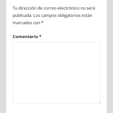
618620081
»
618620082
»
618620083
»
Tu dirección de correo electrónico no será
618620084
»
618620085
»
618620086
»
publicada.
Los campos obligatorios están
618620087
»
618620088
»
618620089
»
marcados con
*
618620090
»
618620091
»
618620092
»
618620093
»
618620094
»
618620095
»
Comentario
*
618620096
»
618620097
»
618620098
»
618620099
»
618620100
»
618620101
»
618620102
»
618620103
»
618620104
»
618620105
»
618620106
»
618620107
»
618620108
»
618620109
»
618620110
»
618620111
»
618620112
»
618620113
»
618620114
»
618620115
»
618620116
»
618620117
»
618620118
»
618620119
»
618620120
»
618620121
»
618620122
»
618620123
»
618620124
»
618620125
»
618620126
»
618620127
»
618620128
»