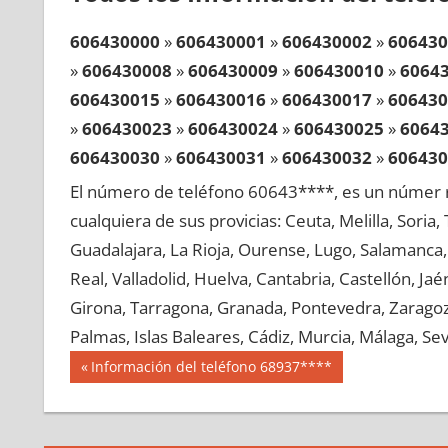
606430000
»
606430001
»
606430002
»
606430
»
606430008
»
606430009
»
606430010
»
6064
606430015
»
606430016
»
606430017
»
606430
»
606430023
»
606430024
»
606430025
»
6064
606430030
»
606430031
»
606430032
»
606430
»
606430038
»
606430039
»
606430040
»
6064
El número de teléfono 60643****, es un númer r
606430045
»
606430046
»
606430047
»
606430
cualquiera de sus provicias: Ceuta, Melilla, Soria
»
606430053
»
606430054
»
606430055
»
6064
Guadalajara, La Rioja, Ourense, Lugo, Salamanca, 
606430060
»
606430061
»
606430062
»
606430
Real, Valladolid, Huelva, Cantabria, Castellón, J
»
606430068
»
606430069
»
606430070
»
6064
Girona, Tarragona, Granada, Pontevedra, Zaragoza
606430075
»
606430076
»
606430077
»
606430
Palmas, Islas Baleares, Cádiz, Murcia, Málaga, Sevi
»
606430083
»
606430084
»
606430085
»
6064
Navegación
60643
Entrada
Información del teléfono 68937****
606430090
»
606430091
»
606430092
»
606430
anterior:
de
»
606430098
»
606430099
»
606430100
»
6064
entradas
606430105
»
606430106
»
606430107
»
606430