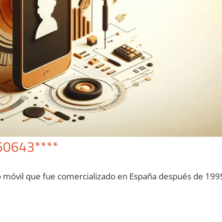
60643****
o móvil quе fue comercializado en España después dе 199