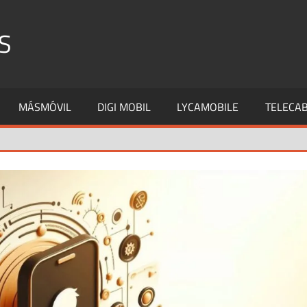
S
MÁSMÓVIL
DIGI MOBIL
LYCAMOBILE
TELECAB