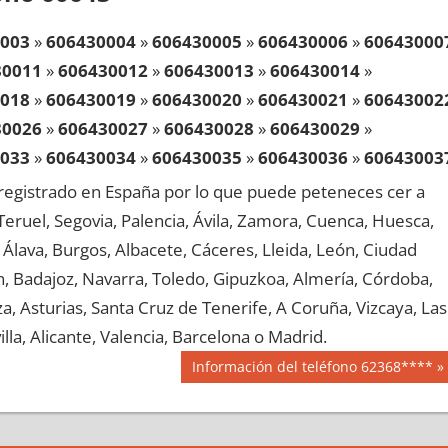
003
»
606430004
»
606430005
»
606430006
»
60643000
30011
»
606430012
»
606430013
»
606430014
»
018
»
606430019
»
606430020
»
606430021
»
60643002
30026
»
606430027
»
606430028
»
606430029
»
033
»
606430034
»
606430035
»
606430036
»
60643003
30041
»
606430042
»
606430043
»
606430044
»
egistrado en España por lo que puede peteneces cer a
048
»
606430049
»
606430050
»
606430051
»
60643005
, Teruel, Segovia, Palencia, Ávila, Zamora, Cuenca, Huesca,
30056
»
606430057
»
606430058
»
606430059
»
Álava, Burgos, Albacete, Cáceres, Lleida, León, Ciudad
063
»
606430064
»
606430065
»
606430066
»
60643006
aén, Badajoz, Navarra, Toledo, Gipuzkoa, Almería, Córdoba,
30071
»
606430072
»
606430073
»
606430074
»
, Asturias, Santa Cruz de Tenerife, A Coruña, Vizcaya, Las
078
»
606430079
»
606430080
»
606430081
»
60643008
lla, Alicante, Valencia, Barcelona o Madrid.
30086
»
606430087
»
606430088
»
606430089
»
Siguiente
Información del teléfono 62368****
093
»
606430094
»
606430095
»
606430096
»
60643009
entrada:
30101
»
606430102
»
606430103
»
606430104
»
108
»
606430109
»
606430110
»
606430111
»
60643011