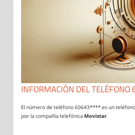
INFORMACIÓN DEL TELÉFONO 
El número dе teléfono 60643**** es un teléfon
pοr la compañía telefónica
Movistar
.