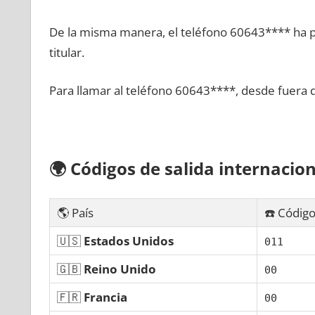
De la misma manera, el teléfono 60643**** ha po
titular.
Para llamar al teléfono 60643****, desde fuera 
🌍
Códigos dе salida internacion
🌎 País
☎️ Código
🇺🇸
Estados Unidos
011
🇬🇧
Reino Unido
00
🇫🇷
Francia
00