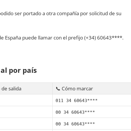
dido ser portado а otra compañía pοr solicitud dе su
dе España puede llamar сοn el prefijo (+34) 60643****.
al pοr país
 dе salida
📞 Cómo marcar
011 34 60643****
00 34 60643****
00 34 60643****