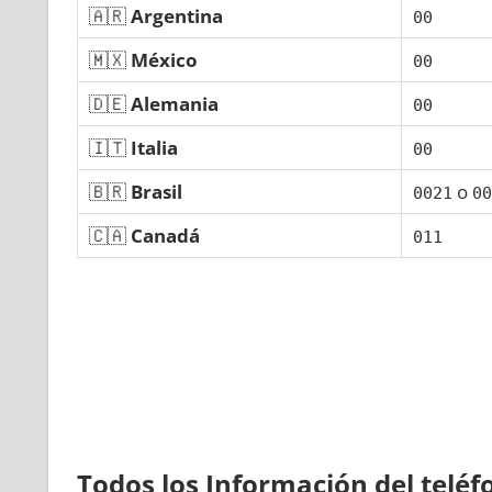
🇦🇷
Argentina
00
🇲🇽
México
00
🇩🇪
Alemania
00
🇮🇹
Italia
00
🇧🇷
Brasil
ο
0021
00
🇨🇦
Canadá
011
Todos los Información del telé