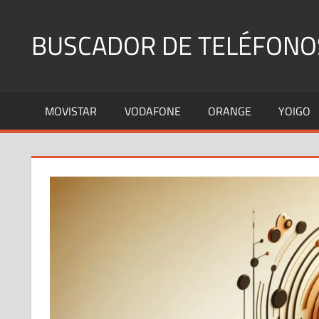
Saltar
al
BUSCADOR DE TELÉFONO
contenido
Identifica
Números
MOVISTAR
VODAFONE
ORANGE
YOIGO
Fijos
y
Móviles