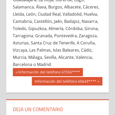
689370033
»
689370034
»
689370035
»
Salamanca, Álava, Burgos, Albacete, Cáceres,
689370036
»
689370037
»
689370038
»
Lleida, León, Ciudad Real, Valladolid, Huelva,
689370039
»
689370040
»
689370041
»
Cantabria, Castellón, Jaén, Badajoz, Navarra,
689370042
»
689370043
»
689370044
»
Toledo, Gipuzkoa, Almería, Córdoba, Girona,
689370045
»
689370046
»
689370047
»
Tarragona, Granada, Pontevedra, Zaragoza,
689370048
»
689370049
»
689370050
»
Asturias, Santa Cruz de Tenerife, A Coruña,
689370051
»
689370052
»
689370053
»
Vizcaya, Las Palmas, Islas Baleares, Cádiz,
689370054
»
689370055
»
689370056
»
Murcia, Málaga, Sevilla, Alicante, Valencia,
689370057
»
689370058
»
689370059
»
Barcelona o Madrid.
689370060
»
689370061
»
689370062
»
Navegación
68937
Entrada
Información del teléfono 67550****
689370063
»
689370064
»
689370065
»
anterior:
de
Siguiente
Información del teléfono 60643****
689370066
»
689370067
»
689370068
»
entrada:
entradas
689370069
»
689370070
»
689370071
»
689370072
»
689370073
»
689370074
»
689370075
»
689370076
»
689370077
»
DEJA UN COMENTARIO
689370078
»
689370079
»
689370080
»