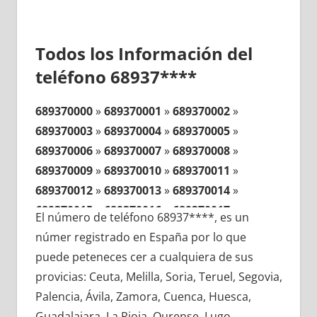
Todos los Información del
teléfono 68937****
689370000
»
689370001
»
689370002
»
689370003
»
689370004
»
689370005
»
689370006
»
689370007
»
689370008
»
689370009
»
689370010
»
689370011
»
689370012
»
689370013
»
689370014
»
689370015
»
689370016
»
689370017
»
El número de teléfono 68937****, es un
689370018
»
689370019
»
689370020
»
númer registrado en España por lo que
689370021
»
689370022
»
689370023
»
puede peteneces cer a cualquiera de sus
689370024
»
689370025
»
689370026
»
provicias: Ceuta, Melilla, Soria, Teruel, Segovia,
689370027
»
689370028
»
689370029
»
Palencia, Ávila, Zamora, Cuenca, Huesca,
689370030
»
689370031
»
689370032
»
Guadalajara, La Rioja, Ourense, Lugo,