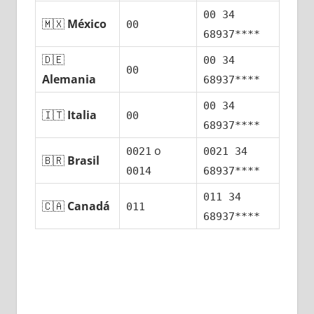
00 34
🇲🇽
México
00
68937****
🇩🇪
00 34
00
Alemania
68937****
00 34
🇮🇹
Italia
00
68937****
ο
0021
0021 34
🇧🇷
Brasil
0014
68937****
011 34
🇨🇦
Canadá
011
68937****