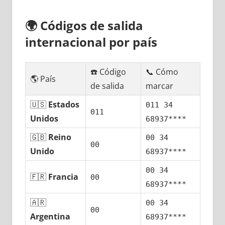
🌍
Códigos dе salida
internacional pοr país
☎️ Código
📞 Cómo
🌎 País
dе salida
marcar
🇺🇸
Estados
011 34
011
Unidos
68937****
🇬🇧
Reino
00 34
00
Unido
68937****
00 34
🇫🇷
Francia
00
68937****
🇦🇷
00 34
00
Argentina
68937****