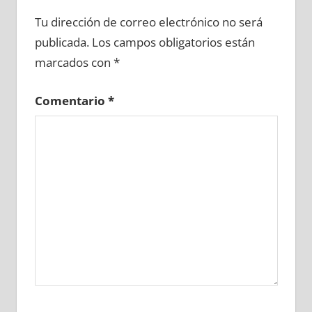
689370081
»
689370082
»
689370083
»
Tu dirección de correo electrónico no será
689370084
»
689370085
»
689370086
»
publicada.
Los campos obligatorios están
689370087
»
689370088
»
689370089
»
marcados con
*
689370090
»
689370091
»
689370092
»
689370093
»
689370094
»
689370095
»
Comentario
*
689370096
»
689370097
»
689370098
»
689370099
»
689370100
»
689370101
»
689370102
»
689370103
»
689370104
»
689370105
»
689370106
»
689370107
»
689370108
»
689370109
»
689370110
»
689370111
»
689370112
»
689370113
»
689370114
»
689370115
»
689370116
»
689370117
»
689370118
»
689370119
»
689370120
»
689370121
»
689370122
»
689370123
»
689370124
»
689370125
»
689370126
»
689370127
»
689370128
»