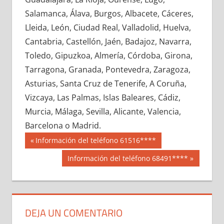
607830033
»
607830034
»
607830035
»
Salamanca, Álava, Burgos, Albacete, Cáceres,
607830036
»
607830037
»
607830038
»
Lleida, León, Ciudad Real, Valladolid, Huelva,
607830039
»
607830040
»
607830041
»
Cantabria, Castellón, Jaén, Badajoz, Navarra,
607830042
»
607830043
»
607830044
»
Toledo, Gipuzkoa, Almería, Córdoba, Girona,
607830045
»
607830046
»
607830047
»
Tarragona, Granada, Pontevedra, Zaragoza,
607830048
»
607830049
»
607830050
»
Asturias, Santa Cruz de Tenerife, A Coruña,
607830051
»
607830052
»
607830053
»
Vizcaya, Las Palmas, Islas Baleares, Cádiz,
607830054
»
607830055
»
607830056
»
Murcia, Málaga, Sevilla, Alicante, Valencia,
607830057
»
607830058
»
607830059
»
Barcelona o Madrid.
607830060
»
607830061
»
607830062
»
Navegación
60783
Entrada
Información del teléfono 61516****
607830063
»
607830064
»
607830065
»
anterior:
de
Siguiente
Información del teléfono 68491****
607830066
»
607830067
»
607830068
»
entrada:
entradas
607830069
»
607830070
»
607830071
»
607830072
»
607830073
»
607830074
»
607830075
»
607830076
»
607830077
»
DEJA UN COMENTARIO
607830078
»
607830079
»
607830080
»