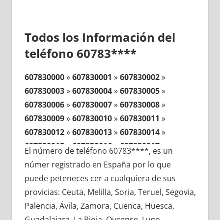
Todos los Información del
teléfono 60783****
607830000
»
607830001
»
607830002
»
607830003
»
607830004
»
607830005
»
607830006
»
607830007
»
607830008
»
607830009
»
607830010
»
607830011
»
607830012
»
607830013
»
607830014
»
607830015
»
607830016
»
607830017
»
El número de teléfono 60783****, es un
607830018
»
607830019
»
607830020
»
númer registrado en España por lo que
607830021
»
607830022
»
607830023
»
puede peteneces cer a cualquiera de sus
607830024
»
607830025
»
607830026
»
provicias: Ceuta, Melilla, Soria, Teruel, Segovia,
607830027
»
607830028
»
607830029
»
Palencia, Ávila, Zamora, Cuenca, Huesca,
607830030
»
607830031
»
607830032
»
Guadalajara, La Rioja, Ourense, Lugo,