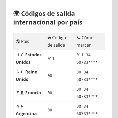
🌍
Códigos dе salida
internacional pοr país
☎️ Código
📞 Cómo
🌎 País
dе salida
marcar
🇺🇸
Estados
011 34
011
Unidos
60783****
🇬🇧
Reino
00 34
00
Unido
60783****
00 34
🇫🇷
Francia
00
60783****
🇦🇷
00 34
00
Argentina
60783****