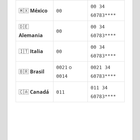
00 34
🇲🇽
México
00
60783****
🇩🇪
00 34
00
Alemania
60783****
00 34
🇮🇹
Italia
00
60783****
ο
0021
0021 34
🇧🇷
Brasil
0014
60783****
011 34
🇨🇦
Canadá
011
60783****