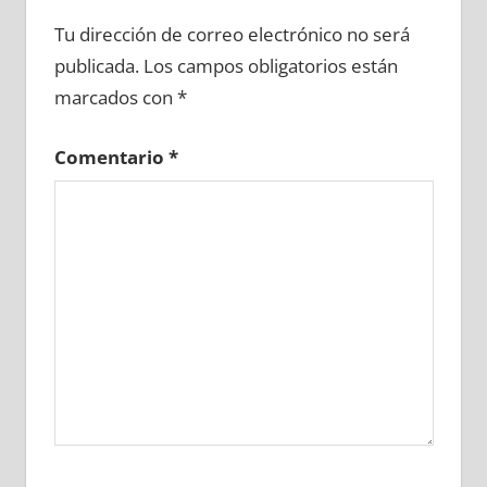
607830081
»
607830082
»
607830083
»
Tu dirección de correo electrónico no será
607830084
»
607830085
»
607830086
»
publicada.
Los campos obligatorios están
607830087
»
607830088
»
607830089
»
marcados con
*
607830090
»
607830091
»
607830092
»
607830093
»
607830094
»
607830095
»
Comentario
*
607830096
»
607830097
»
607830098
»
607830099
»
607830100
»
607830101
»
607830102
»
607830103
»
607830104
»
607830105
»
607830106
»
607830107
»
607830108
»
607830109
»
607830110
»
607830111
»
607830112
»
607830113
»
607830114
»
607830115
»
607830116
»
607830117
»
607830118
»
607830119
»
607830120
»
607830121
»
607830122
»
607830123
»
607830124
»
607830125
»
607830126
»
607830127
»
607830128
»