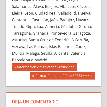
615160033
»
615160034
»
615160035
»
Salamanca, Álava, Burgos, Albacete, Cáceres,
615160036
»
615160037
»
615160038
»
Lleida, León, Ciudad Real, Valladolid, Huelva,
615160039
»
615160040
»
615160041
»
Cantabria, Castellón, Jaén, Badajoz, Navarra,
615160042
»
615160043
»
615160044
»
Toledo, Gipuzkoa, Almería, Córdoba, Girona,
615160045
»
615160046
»
615160047
»
Tarragona, Granada, Pontevedra, Zaragoza,
615160048
»
615160049
»
615160050
»
Asturias, Santa Cruz de Tenerife, A Coruña,
615160051
»
615160052
»
615160053
»
Vizcaya, Las Palmas, Islas Baleares, Cádiz,
615160054
»
615160055
»
615160056
»
Murcia, Málaga, Sevilla, Alicante, Valencia,
615160057
»
615160058
»
615160059
»
Barcelona o Madrid.
615160060
»
615160061
»
615160062
»
Navegación
61516
Entrada
Información del teléfono 68985****
615160063
»
615160064
»
615160065
»
anterior:
de
Siguiente
Información del teléfono 60783****
615160066
»
615160067
»
615160068
»
entrada:
entradas
615160069
»
615160070
»
615160071
»
615160072
»
615160073
»
615160074
»
615160075
»
615160076
»
615160077
»
DEJA UN COMENTARIO
615160078
»
615160079
»
615160080
»