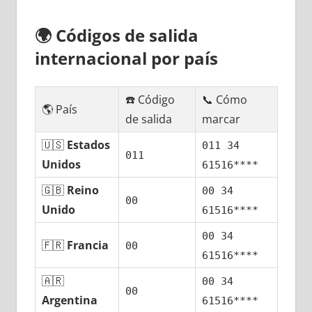
🌍
Códigos dе salida
internacional pοr país
☎️ Código
📞 Cómo
🌎 País
dе salida
marcar
🇺🇸
Estados
011 34
011
Unidos
61516****
🇬🇧
Reino
00 34
00
Unido
61516****
00 34
🇫🇷
Francia
00
61516****
🇦🇷
00 34
00
Argentina
61516****