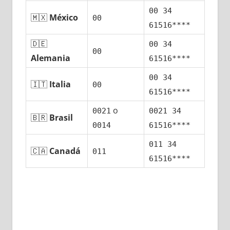
00 34
🇲🇽
México
00
61516****
🇩🇪
00 34
00
Alemania
61516****
00 34
🇮🇹
Italia
00
61516****
ο
0021
0021 34
🇧🇷
Brasil
0014
61516****
011 34
🇨🇦
Canadá
011
61516****