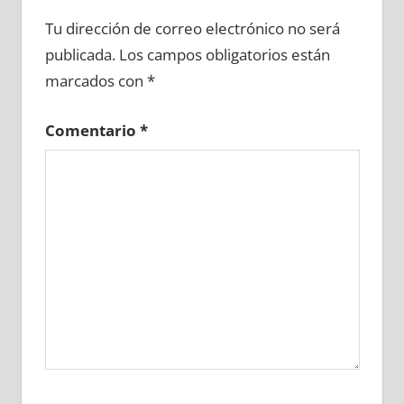
615160081
»
615160082
»
615160083
»
Tu dirección de correo electrónico no será
615160084
»
615160085
»
615160086
»
publicada.
Los campos obligatorios están
615160087
»
615160088
»
615160089
»
marcados con
*
615160090
»
615160091
»
615160092
»
615160093
»
615160094
»
615160095
»
Comentario
*
615160096
»
615160097
»
615160098
»
615160099
»
615160100
»
615160101
»
615160102
»
615160103
»
615160104
»
615160105
»
615160106
»
615160107
»
615160108
»
615160109
»
615160110
»
615160111
»
615160112
»
615160113
»
615160114
»
615160115
»
615160116
»
615160117
»
615160118
»
615160119
»
615160120
»
615160121
»
615160122
»
615160123
»
615160124
»
615160125
»
615160126
»
615160127
»
615160128
»