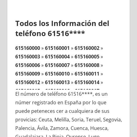
Todos los Información del
teléfono 61516****
615160000
»
615160001
»
615160002
»
615160003
»
615160004
»
615160005
»
615160006
»
615160007
»
615160008
»
615160009
»
615160010
»
615160011
»
615160012
»
615160013
»
615160014
»
615160015
»
615160016
»
615160017
»
El número de teléfono 61516****, es un
615160018
»
615160019
»
615160020
»
númer registrado en España por lo que
615160021
»
615160022
»
615160023
»
puede peteneces cer a cualquiera de sus
615160024
»
615160025
»
615160026
»
provicias: Ceuta, Melilla, Soria, Teruel, Segovia,
615160027
»
615160028
»
615160029
»
Palencia, Ávila, Zamora, Cuenca, Huesca,
615160030
»
615160031
»
615160032
»
Guadalajara, La Rioja, Ourense, Lugo,