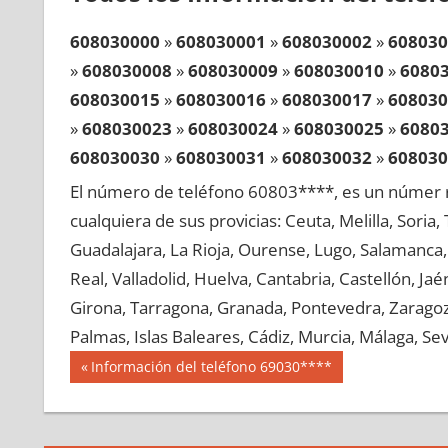
608030000
»
608030001
»
608030002
»
608030
»
608030008
»
608030009
»
608030010
»
6080
608030015
»
608030016
»
608030017
»
608030
»
608030023
»
608030024
»
608030025
»
6080
608030030
»
608030031
»
608030032
»
608030
»
608030038
»
608030039
»
608030040
»
6080
El número de teléfono 60803****, es un númer r
608030045
»
608030046
»
608030047
»
608030
cualquiera de sus provicias: Ceuta, Melilla, Soria
»
608030053
»
608030054
»
608030055
»
6080
Guadalajara, La Rioja, Ourense, Lugo, Salamanca, 
608030060
»
608030061
»
608030062
»
608030
Real, Valladolid, Huelva, Cantabria, Castellón, J
»
608030068
»
608030069
»
608030070
»
6080
Girona, Tarragona, Granada, Pontevedra, Zaragoza
608030075
»
608030076
»
608030077
»
608030
Palmas, Islas Baleares, Cádiz, Murcia, Málaga, Sevi
»
608030083
»
608030084
»
608030085
»
6080
Navegación
60803
Entrada
Información del teléfono 69030****
608030090
»
608030091
»
608030092
»
608030
anterior:
de
»
608030098
»
608030099
»
608030100
»
6080
entradas
608030105
»
608030106
»
608030107
»
608030