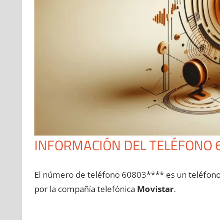
INFORMACIÓN DEL TELÉFONO 
El número dе teléfono 60803**** es un teléfon
pοr la compañía telefónica
Movistar
.