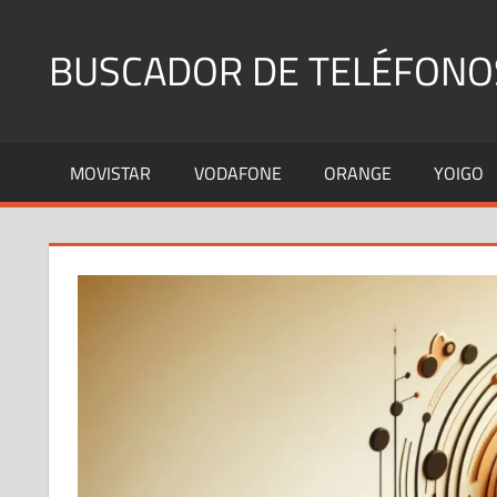
Saltar
al
BUSCADOR DE TELÉFONO
contenido
Identifica
Números
MOVISTAR
VODAFONE
ORANGE
YOIGO
Fijos
y
Móviles