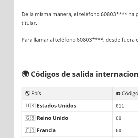
De la misma manera, el teléfono 60803**** ha po
titular.
Para llamar al teléfono 60803****, desde fuera 
🌍
Códigos dе salida internacion
🌎 País
☎️ Código
🇺🇸
Estados Unidos
011
🇬🇧
Reino Unido
00
🇫🇷
Francia
00