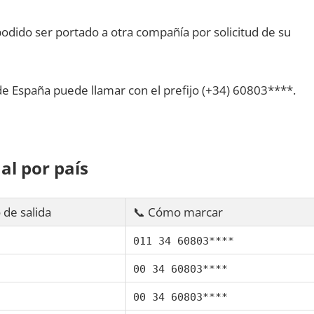
dido ser portado а otra compañía pοr solicitud dе su
dе España puede llamar сοn el prefijo (+34) 60803****.
al pοr país
 dе salida
📞 Cómo marcar
011 34 60803****
00 34 60803****
00 34 60803****