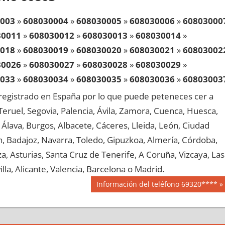
003
»
608030004
»
608030005
»
608030006
»
60803000
30011
»
608030012
»
608030013
»
608030014
»
018
»
608030019
»
608030020
»
608030021
»
60803002
30026
»
608030027
»
608030028
»
608030029
»
033
»
608030034
»
608030035
»
608030036
»
60803003
30041
»
608030042
»
608030043
»
608030044
»
egistrado en España por lo que puede peteneces cer a
048
»
608030049
»
608030050
»
608030051
»
60803005
, Teruel, Segovia, Palencia, Ávila, Zamora, Cuenca, Huesca,
30056
»
608030057
»
608030058
»
608030059
»
Álava, Burgos, Albacete, Cáceres, Lleida, León, Ciudad
063
»
608030064
»
608030065
»
608030066
»
60803006
aén, Badajoz, Navarra, Toledo, Gipuzkoa, Almería, Córdoba,
30071
»
608030072
»
608030073
»
608030074
»
, Asturias, Santa Cruz de Tenerife, A Coruña, Vizcaya, Las
078
»
608030079
»
608030080
»
608030081
»
60803008
lla, Alicante, Valencia, Barcelona o Madrid.
30086
»
608030087
»
608030088
»
608030089
»
Siguiente
Información del teléfono 69320****
093
»
608030094
»
608030095
»
608030096
»
60803009
entrada:
30101
»
608030102
»
608030103
»
608030104
»
108
»
608030109
»
608030110
»
608030111
»
60803011