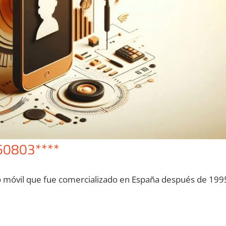
60803****
o móvil quе fue comercializado en España después dе 199