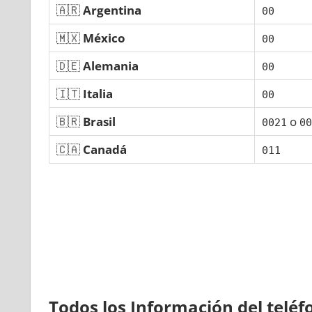
🇦🇷
Argentina
00
🇲🇽
México
00
🇩🇪
Alemania
00
🇮🇹
Italia
00
🇧🇷
Brasil
ο
0021
00
🇨🇦
Canadá
011
Todos los Información del telé