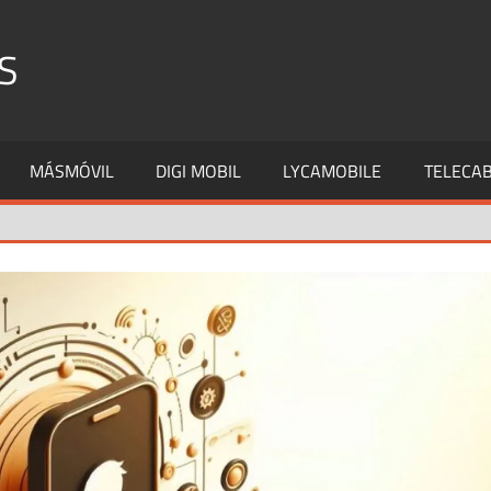
S
MÁSMÓVIL
DIGI MOBIL
LYCAMOBILE
TELECAB