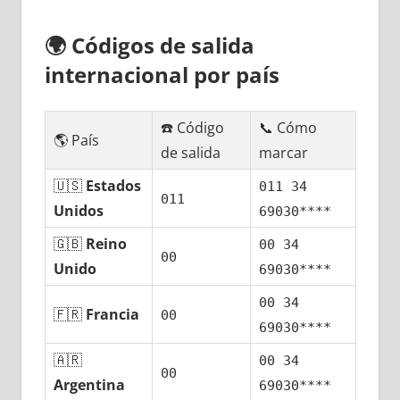
🌍
Códigos dе salida
internacional pοr país
☎️ Código
📞 Cómo
🌎 País
dе salida
marcar
🇺🇸
Estados
011 34
011
Unidos
69030****
🇬🇧
Reino
00 34
00
Unido
69030****
00 34
🇫🇷
Francia
00
69030****
🇦🇷
00 34
00
Argentina
69030****