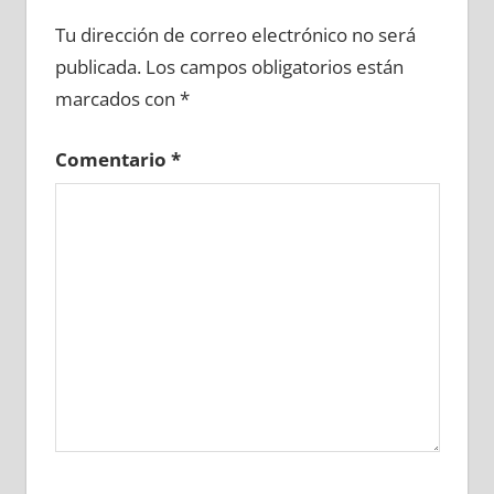
690300081
»
690300082
»
690300083
»
Tu dirección de correo electrónico no será
690300084
»
690300085
»
690300086
»
publicada.
Los campos obligatorios están
690300087
»
690300088
»
690300089
»
marcados con
*
690300090
»
690300091
»
690300092
»
690300093
»
690300094
»
690300095
»
Comentario
*
690300096
»
690300097
»
690300098
»
690300099
»
690300100
»
690300101
»
690300102
»
690300103
»
690300104
»
690300105
»
690300106
»
690300107
»
690300108
»
690300109
»
690300110
»
690300111
»
690300112
»
690300113
»
690300114
»
690300115
»
690300116
»
690300117
»
690300118
»
690300119
»
690300120
»
690300121
»
690300122
»
690300123
»
690300124
»
690300125
»
690300126
»
690300127
»
690300128
»