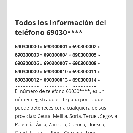
Todos los Información del
teléfono 69030****
690300000
»
690300001
»
690300002
»
690300003
»
690300004
»
690300005
»
690300006
»
690300007
»
690300008
»
690300009
»
690300010
»
690300011
»
690300012
»
690300013
»
690300014
»
690300015
»
690300016
»
690300017
»
El número de teléfono 69030****, es un
690300018
»
690300019
»
690300020
»
númer registrado en España por lo que
690300021
»
690300022
»
690300023
»
puede peteneces cer a cualquiera de sus
690300024
»
690300025
»
690300026
»
provicias: Ceuta, Melilla, Soria, Teruel, Segovia,
690300027
»
690300028
»
690300029
»
Palencia, Ávila, Zamora, Cuenca, Huesca,
690300030
»
690300031
»
690300032
»
Guadalajara, La Rioja, Ourense, Lugo,