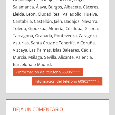
690300033
»
690300034
»
690300035
»
Salamanca, Álava, Burgos, Albacete, Cáceres,
690300036
»
690300037
»
690300038
»
Lleida, León, Ciudad Real, Valladolid, Huelva,
690300039
»
690300040
»
690300041
»
Cantabria, Castellón, Jaén, Badajoz, Navarra,
690300042
»
690300043
»
690300044
»
Toledo, Gipuzkoa, Almería, Córdoba, Girona,
690300045
»
690300046
»
690300047
»
Tarragona, Granada, Pontevedra, Zaragoza,
690300048
»
690300049
»
690300050
»
Asturias, Santa Cruz de Tenerife, A Coruña,
690300051
»
690300052
»
690300053
»
Vizcaya, Las Palmas, Islas Baleares, Cádiz,
690300054
»
690300055
»
690300056
»
Murcia, Málaga, Sevilla, Alicante, Valencia,
690300057
»
690300058
»
690300059
»
Barcelona o Madrid.
690300060
»
690300061
»
690300062
»
Navegación
69030
Entrada
Información del teléfono 65906****
690300063
»
690300064
»
690300065
»
anterior:
de
Siguiente
Información del teléfono 60803****
690300066
»
690300067
»
690300068
»
entrada:
entradas
690300069
»
690300070
»
690300071
»
690300072
»
690300073
»
690300074
»
690300075
»
690300076
»
690300077
»
DEJA UN COMENTARIO
690300078
»
690300079
»
690300080
»