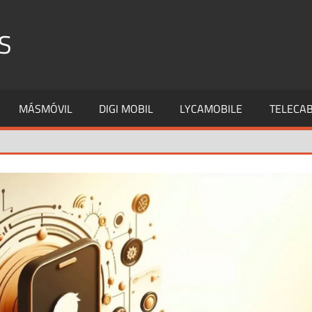
S
MÁSMÓVIL
DIGI MOBIL
LYCAMOBILE
TELECAB