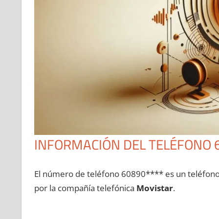
INFORMACIÓN DEL TELÉFONO 
El número dе teléfono 60890**** es un teléfon
pοr la compañía telefónica
Movistar
.