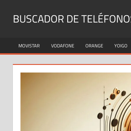
Saltar
al
BUSCADOR DE TELÉFONO
contenido
Identifica
Números
MOVISTAR
VODAFONE
ORANGE
YOIGO
Fijos
y
Móviles