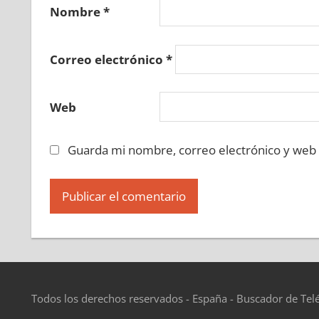
608900225
»
608900226
»
608900227
»
608900
Nombre
*
»
608900233
»
608900234
»
608900235
»
6089
608900240
»
608900241
»
608900242
»
608900
Correo electrónico
*
»
608900248
»
608900249
»
608900250
»
6089
608900255
»
608900256
»
608900257
»
608900
Web
»
608900263
»
608900264
»
608900265
»
6089
608900270
»
608900271
»
608900272
»
608900
Guarda mi nombre, correo electrónico y web
»
608900278
»
608900279
»
608900280
»
6089
608900285
»
608900286
»
608900287
»
608900
»
608900293
»
608900294
»
608900295
»
6089
608900300
»
608900301
»
608900302
»
608900
»
608900308
»
608900309
»
608900310
»
6089
608900315
»
608900316
»
608900317
»
608900
»
608900323
»
608900324
»
608900325
»
6089
Todos los derechos reservados - España - Buscador de Tel
608900330
»
608900331
»
608900332
»
608900