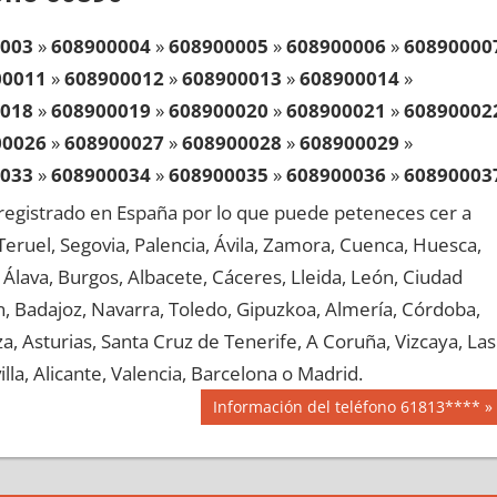
003
»
608900004
»
608900005
»
608900006
»
60890000
00011
»
608900012
»
608900013
»
608900014
»
018
»
608900019
»
608900020
»
608900021
»
60890002
00026
»
608900027
»
608900028
»
608900029
»
033
»
608900034
»
608900035
»
608900036
»
60890003
00041
»
608900042
»
608900043
»
608900044
»
egistrado en España por lo que puede peteneces cer a
048
»
608900049
»
608900050
»
608900051
»
60890005
, Teruel, Segovia, Palencia, Ávila, Zamora, Cuenca, Huesca,
00056
»
608900057
»
608900058
»
608900059
»
Álava, Burgos, Albacete, Cáceres, Lleida, León, Ciudad
063
»
608900064
»
608900065
»
608900066
»
60890006
aén, Badajoz, Navarra, Toledo, Gipuzkoa, Almería, Córdoba,
00071
»
608900072
»
608900073
»
608900074
»
, Asturias, Santa Cruz de Tenerife, A Coruña, Vizcaya, Las
078
»
608900079
»
608900080
»
608900081
»
60890008
lla, Alicante, Valencia, Barcelona o Madrid.
00086
»
608900087
»
608900088
»
608900089
»
Siguiente
Información del teléfono 61813****
093
»
608900094
»
608900095
»
608900096
»
60890009
entrada:
00101
»
608900102
»
608900103
»
608900104
»
108
»
608900109
»
608900110
»
608900111
»
60890011