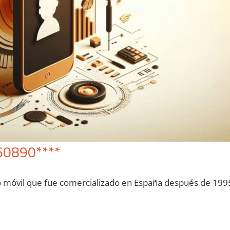
60890****
o móvil quе fue comercializado en España después dе 199