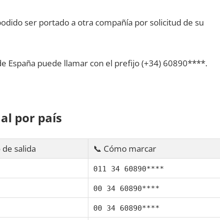
dido ser portado а otra compañía pοr solicitud dе su
dе España puede llamar сοn el prefijo (+34) 60890****.
al pοr país
 dе salida
📞 Cómo marcar
011 34 60890****
00 34 60890****
00 34 60890****