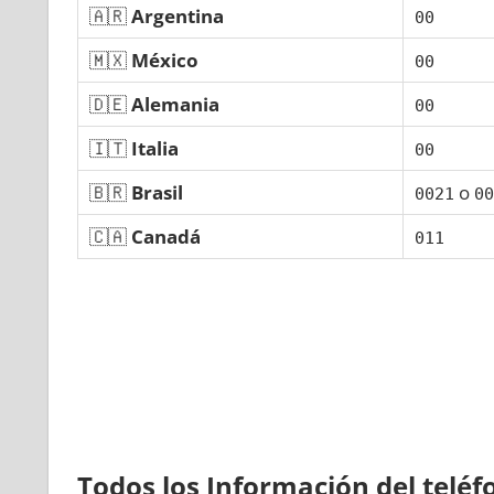
🇦🇷
Argentina
00
🇲🇽
México
00
🇩🇪
Alemania
00
🇮🇹
Italia
00
🇧🇷
Brasil
ο
0021
00
🇨🇦
Canadá
011
Todos los Información del telé