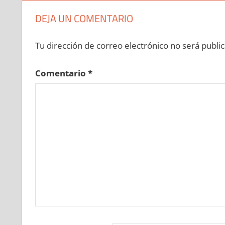
»
608900113
»
608900114
»
608900115
»
6089
DEJA UN COMENTARIO
608900120
»
608900121
»
608900122
»
608900
»
608900128
»
608900129
»
608900130
»
6089
Tu dirección de correo electrónico no será public
608900135
»
608900136
»
608900137
»
608900
»
608900143
»
608900144
»
608900145
»
6089
Comentario
*
608900150
»
608900151
»
608900152
»
608900
»
608900158
»
608900159
»
608900160
»
6089
608900165
»
608900166
»
608900167
»
608900
»
608900173
»
608900174
»
608900175
»
6089
608900180
»
608900181
»
608900182
»
608900
»
608900188
»
608900189
»
608900190
»
6089
608900195
»
608900196
»
608900197
»
608900
»
608900203
»
608900204
»
608900205
»
6089
608900210
»
608900211
»
608900212
»
608900
»
608900218
»
608900219
»
608900220
»
6089