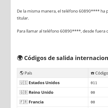
De la misma manera, el teléfono 60890**** ha po
titular.
Para llamar al teléfono 60890****, desde fuera 
🌍
Códigos dе salida internacion
🌎 País
☎️ Código
🇺🇸
Estados Unidos
011
🇬🇧
Reino Unido
00
🇫🇷
Francia
00