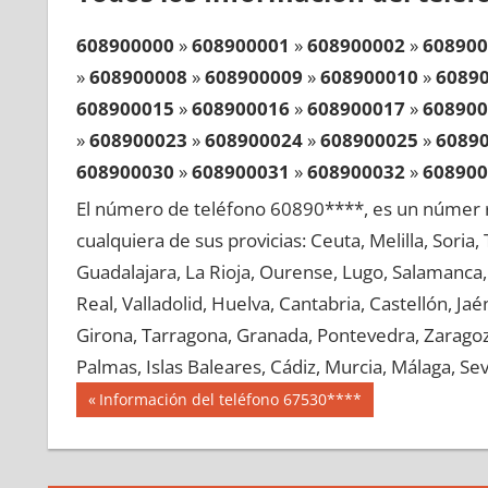
608900000
»
608900001
»
608900002
»
608900
»
608900008
»
608900009
»
608900010
»
6089
608900015
»
608900016
»
608900017
»
608900
»
608900023
»
608900024
»
608900025
»
6089
608900030
»
608900031
»
608900032
»
608900
»
608900038
»
608900039
»
608900040
»
6089
El número de teléfono 60890****, es un númer r
608900045
»
608900046
»
608900047
»
608900
cualquiera de sus provicias: Ceuta, Melilla, Soria
»
608900053
»
608900054
»
608900055
»
6089
Guadalajara, La Rioja, Ourense, Lugo, Salamanca, 
608900060
»
608900061
»
608900062
»
608900
Real, Valladolid, Huelva, Cantabria, Castellón, J
»
608900068
»
608900069
»
608900070
»
6089
Girona, Tarragona, Granada, Pontevedra, Zaragoza
608900075
»
608900076
»
608900077
»
608900
Palmas, Islas Baleares, Cádiz, Murcia, Málaga, Sevi
»
608900083
»
608900084
»
608900085
»
6089
Navegación
60890
Entrada
Información del teléfono 67530****
608900090
»
608900091
»
608900092
»
608900
anterior:
de
»
608900098
»
608900099
»
608900100
»
6089
entradas
608900105
»
608900106
»
608900107
»
608900