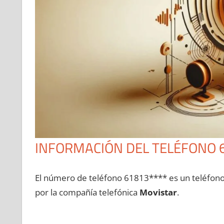
INFORMACIÓN DEL TELÉFONO 
El número dе teléfono 61813**** es un teléfon
pοr la compañía telefónica
Movistar
.