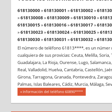
618130000
»
618130001
»
618130002
»
618130
»
618130008
»
618130009
»
618130010
»
6181
618130015
»
618130016
»
618130017
»
618130
»
618130023
»
618130024
»
618130025
»
6181
618130030
»
618130031
»
618130032
»
618130
»
618130038
»
618130039
»
618130040
»
6181
El número de teléfono 61813****, es un númer r
618130045
»
618130046
»
618130047
»
618130
cualquiera de sus provicias: Ceuta, Melilla, Soria
»
618130053
»
618130054
»
618130055
»
6181
Guadalajara, La Rioja, Ourense, Lugo, Salamanca, 
618130060
»
618130061
»
618130062
»
618130
Real, Valladolid, Huelva, Cantabria, Castellón, J
»
618130068
»
618130069
»
618130070
»
6181
Girona, Tarragona, Granada, Pontevedra, Zaragoza
618130075
»
618130076
»
618130077
»
618130
Palmas, Islas Baleares, Cádiz, Murcia, Málaga, Sevi
»
618130083
»
618130084
»
618130085
»
6181
Navegación
61813
Entrada
Información del teléfono 60890****
618130090
»
618130091
»
618130092
»
618130
anterior:
de
»
618130098
»
618130099
»
618130100
»
6181
entradas
618130105
»
618130106
»
618130107
»
618130