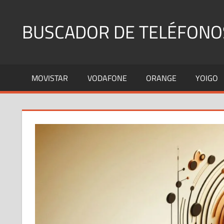
Saltar
al
BUSCADOR DE TELÉFONO
contenido
Identifica
Números
MOVISTAR
VODAFONE
ORANGE
YOIGO
Fijos
y
Móviles