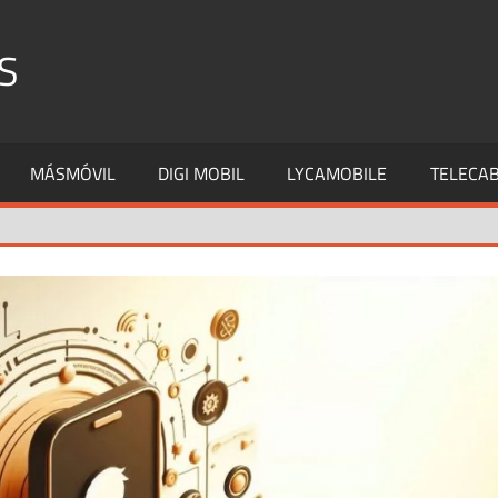
S
MÁSMÓVIL
DIGI MOBIL
LYCAMOBILE
TELECAB