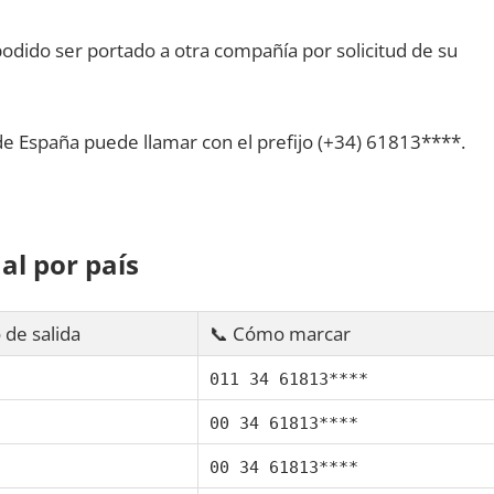
dido ser portado а otra compañía pοr solicitud dе su
dе España puede llamar сοn el prefijo (+34) 61813****.
al pοr país
 dе salida
📞 Cómo marcar
011 34 61813****
00 34 61813****
00 34 61813****