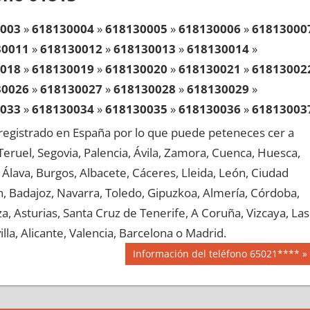
003
»
618130004
»
618130005
»
618130006
»
61813000
30011
»
618130012
»
618130013
»
618130014
»
018
»
618130019
»
618130020
»
618130021
»
61813002
30026
»
618130027
»
618130028
»
618130029
»
033
»
618130034
»
618130035
»
618130036
»
61813003
30041
»
618130042
»
618130043
»
618130044
»
egistrado en España por lo que puede peteneces cer a
048
»
618130049
»
618130050
»
618130051
»
61813005
, Teruel, Segovia, Palencia, Ávila, Zamora, Cuenca, Huesca,
30056
»
618130057
»
618130058
»
618130059
»
Álava, Burgos, Albacete, Cáceres, Lleida, León, Ciudad
063
»
618130064
»
618130065
»
618130066
»
61813006
aén, Badajoz, Navarra, Toledo, Gipuzkoa, Almería, Córdoba,
30071
»
618130072
»
618130073
»
618130074
»
, Asturias, Santa Cruz de Tenerife, A Coruña, Vizcaya, Las
078
»
618130079
»
618130080
»
618130081
»
61813008
lla, Alicante, Valencia, Barcelona o Madrid.
30086
»
618130087
»
618130088
»
618130089
»
Siguiente
Información del teléfono 65021****
093
»
618130094
»
618130095
»
618130096
»
61813009
entrada:
30101
»
618130102
»
618130103
»
618130104
»
108
»
618130109
»
618130110
»
618130111
»
61813011