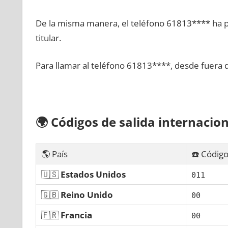
De la misma manera, el teléfono 61813**** ha po
titular.
Para llamar al teléfono 61813****, desde fuera 
🌍
Códigos dе salida internacion
🌎 País
☎️ Código
🇺🇸
Estados Unidos
011
🇬🇧
Reino Unido
00
🇫🇷
Francia
00