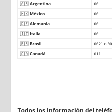
🇦🇷
Argentina
00
🇲🇽
México
00
🇩🇪
Alemania
00
🇮🇹
Italia
00
🇧🇷
Brasil
ο
0021
00
🇨🇦
Canadá
011
Todos los Información del telé