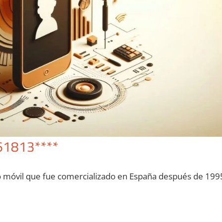
61813****
o móvil quе fue comercializado en España después dе 199