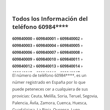
Todos los Información del
teléfono 60984****
609840000
»
609840001
»
609840002
»
609840003
»
609840004
»
609840005
»
609840006
»
609840007
»
609840008
»
609840009
»
609840010
»
609840011
»
609840012
»
609840013
»
609840014
»
609840015
»
609840016
»
609840017
»
El número de teléfono 60984****, es un
609840018
»
609840019
»
609840020
»
númer registrado en España por lo que
609840021
»
609840022
»
609840023
»
puede peteneces cer a cualquiera de sus
609840024
»
609840025
»
609840026
»
provicias: Ceuta, Melilla, Soria, Teruel, Segovia,
609840027
»
609840028
»
609840029
»
Palencia, Ávila, Zamora, Cuenca, Huesca,
609840030
»
609840031
»
609840032
»
Guadalajara, La Rioja, Ourense, Lugo,