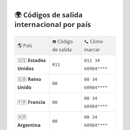
🌍
Códigos dе salida
internacional pοr país
☎️ Código
📞 Cómo
🌎 País
dе salida
marcar
🇺🇸
Estados
011 34
011
Unidos
60984****
🇬🇧
Reino
00 34
00
Unido
60984****
00 34
🇫🇷
Francia
00
60984****
🇦🇷
00 34
00
Argentina
60984****