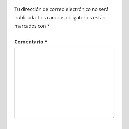
609840081
»
609840082
»
609840083
»
Tu dirección de correo electrónico no será
609840084
»
609840085
»
609840086
»
publicada.
Los campos obligatorios están
609840087
»
609840088
»
609840089
»
marcados con
*
609840090
»
609840091
»
609840092
»
609840093
»
609840094
»
609840095
»
Comentario
*
609840096
»
609840097
»
609840098
»
609840099
»
609840100
»
609840101
»
609840102
»
609840103
»
609840104
»
609840105
»
609840106
»
609840107
»
609840108
»
609840109
»
609840110
»
609840111
»
609840112
»
609840113
»
609840114
»
609840115
»
609840116
»
609840117
»
609840118
»
609840119
»
609840120
»
609840121
»
609840122
»
609840123
»
609840124
»
609840125
»
609840126
»
609840127
»
609840128
»