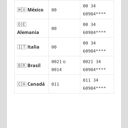
00 34
🇲🇽
México
00
60984****
🇩🇪
00 34
00
Alemania
60984****
00 34
🇮🇹
Italia
00
60984****
ο
0021
0021 34
🇧🇷
Brasil
0014
60984****
011 34
🇨🇦
Canadá
011
60984****