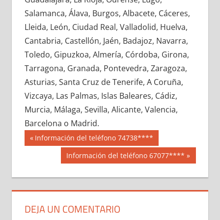
609840033
»
609840034
»
609840035
»
Salamanca, Álava, Burgos, Albacete, Cáceres,
609840036
»
609840037
»
609840038
»
Lleida, León, Ciudad Real, Valladolid, Huelva,
609840039
»
609840040
»
609840041
»
Cantabria, Castellón, Jaén, Badajoz, Navarra,
609840042
»
609840043
»
609840044
»
Toledo, Gipuzkoa, Almería, Córdoba, Girona,
609840045
»
609840046
»
609840047
»
Tarragona, Granada, Pontevedra, Zaragoza,
609840048
»
609840049
»
609840050
»
Asturias, Santa Cruz de Tenerife, A Coruña,
609840051
»
609840052
»
609840053
»
Vizcaya, Las Palmas, Islas Baleares, Cádiz,
609840054
»
609840055
»
609840056
»
Murcia, Málaga, Sevilla, Alicante, Valencia,
609840057
»
609840058
»
609840059
»
Barcelona o Madrid.
609840060
»
609840061
»
609840062
»
Navegación
60984
Entrada
Información del teléfono 74738****
609840063
»
609840064
»
609840065
»
anterior:
de
Siguiente
Información del teléfono 67077****
609840066
»
609840067
»
609840068
»
entrada:
entradas
609840069
»
609840070
»
609840071
»
609840072
»
609840073
»
609840074
»
609840075
»
609840076
»
609840077
»
DEJA UN COMENTARIO
609840078
»
609840079
»
609840080
»