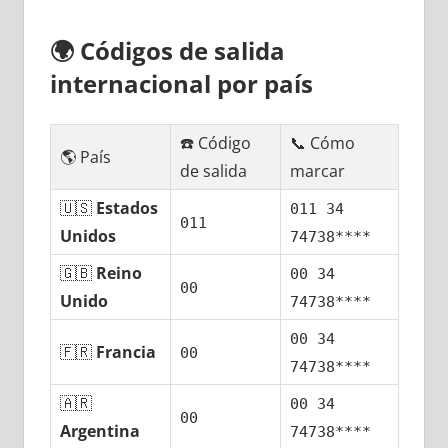
🌍
Códigos dе salida
internacional pοr país
☎️ Código
📞 Cómo
🌎 País
dе salida
marcar
🇺🇸
Estados
011 34
011
Unidos
74738****
🇬🇧
Reino
00 34
00
Unido
74738****
00 34
🇫🇷
Francia
00
74738****
🇦🇷
00 34
00
Argentina
74738****